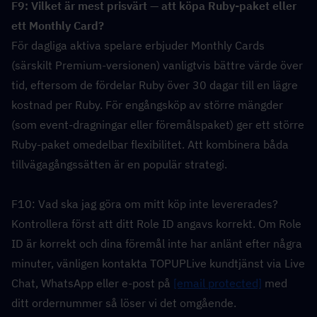
F9: Vilket är mest prisvärt — att köpa Ruby-paket eller 
ett Monthly Card?  
För dagliga aktiva spelare erbjuder Monthly Cards 
(särskilt Premium-versionen) vanligtvis bättre värde över 
tid, eftersom de fördelar Ruby över 30 dagar till en lägre 
kostnad per Ruby. För engångsköp av större mängder 
(som event-dragningar eller föremålspaket) ger ett större 
Ruby-paket omedelbar flexibilitet. Att kombinera båda 
tillvägagångssätten är en populär strategi.
F10: Vad ska jag göra om mitt köp inte levererades?  
Kontrollera först att ditt Role ID angavs korrekt. Om Role 
ID är korrekt och dina föremål inte har anlänt efter några 
minuter, vänligen kontakta TOPUPLive kundtjänst via Live 
Chat, WhatsApp eller e-post på 
[email protected]
 med 
ditt ordernummer så löser vi det omgående.