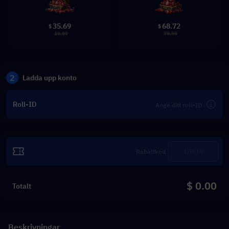
35.69
68.72
$
$
39.99
79.99
2
Ladda upp konto
Roll-ID
Lös in
$ 0.00
Totalt
Beskrivningar