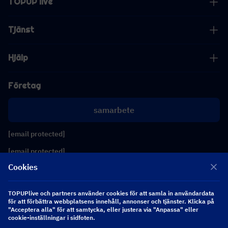
TOPUP live
Tjänst
Hjälp
Företag
samarbete
[email protected]
[email protected]
Cookies
Följ oss
TOPUPlive och partners använder cookies för att samla in användardata
för att förbättra webbplatsens innehåll, annonser och tjänster. Klicka på
"Acceptera alla" för att samtycka, eller justera via "Anpassa" eller
Copyright 2026 SEA WHALE TECHNOLOGY PTE.LTD. All Rights Reserved.
cookie-inställningar i sidfoten.