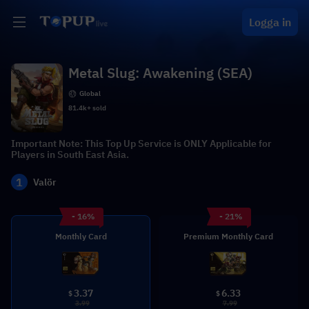
Logga in
Metal Slug: Awakening (SEA)
Global
81.4k+ sold
Important Note: This Top Up Service is ONLY Applicable for
Players in South East Asia.
1
Valör
- 16%
- 21%
Monthly Card
Premium Monthly Card
3.37
6.33
$
$
3.99
7.99