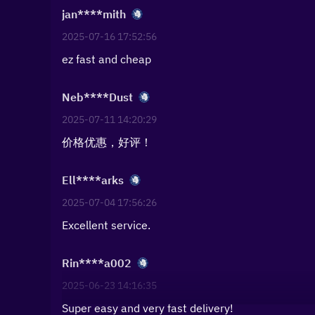
jan****mith
2025-07-16 17:52:56
ez fast and cheap
Neb****Dust
2025-07-11 14:20:29
价格优惠，好评！
Ell****arks
2025-07-04 17:56:26
Excellent service.
Rin****a002
2025-06-23 14:16:35
Super easy and very fast delivery!