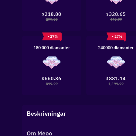
218.80
328.65
$
$
299.99
449.99
- 27%
- 27%
180 000 diamanter
240000 diamanter
660.86
881.14
$
$
899.99
1,199.99
Beskrivningar
Om Meoo