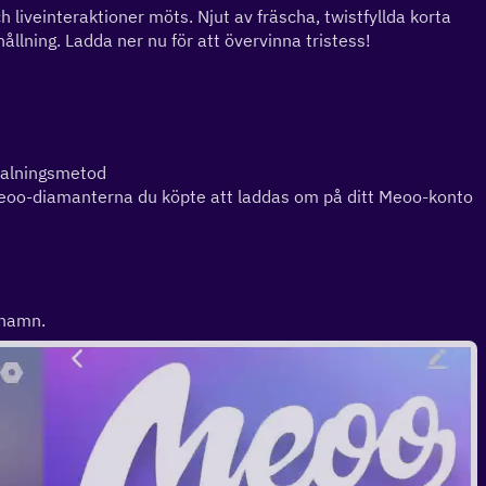
liveinteraktioner möts. Njut av fräscha, twistfyllda korta 
llning. Ladda ner nu för att övervinna tristess!
etalningsmetod
Meoo-diamanterna du köpte att laddas om på ditt Meoo-konto
knamn.