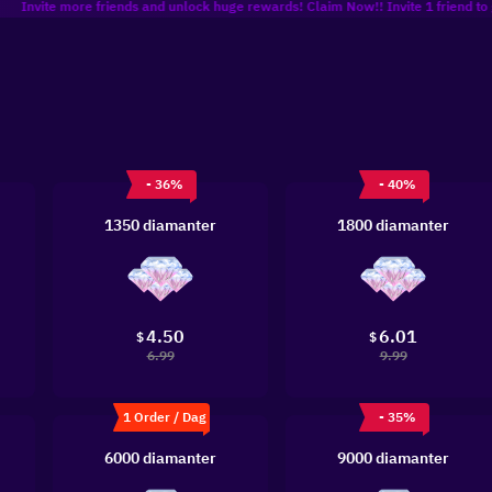
e more friends and unlock huge rewards! Claim Now!! Invite 1 friend to get 8% off
- 36%
- 40%
1350 diamanter
1800 diamanter
4.50
6.01
$
$
6.99
9.99
1 Order / Dag
- 35%
6000 diamanter
9000 diamanter