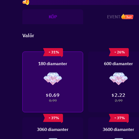
Invit
KÖP
EVENT
hot
Valör
- 31%
- 26%
180 diamanter
600 diamanter
0.69
2.22
$
$
0.99
2.99
- 37%
- 37%
3060 diamanter
3600 diamanter