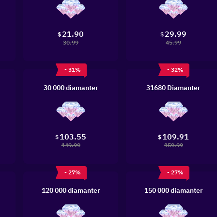
21.90
29.99
$
$
30.99
45.99
- 31%
- 32%
30 000 diamanter
31680 Diamanter
103.55
109.91
$
$
149.99
159.99
- 27%
- 27%
120 000 diamanter
150 000 diamanter