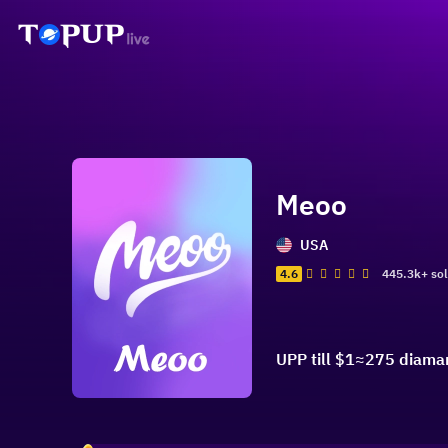
Meoo
USA
4.6
445.3k+ so
UPP till $1≈275 diama