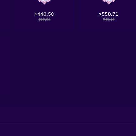
440.58
550.71
$
$
599.99
749.99