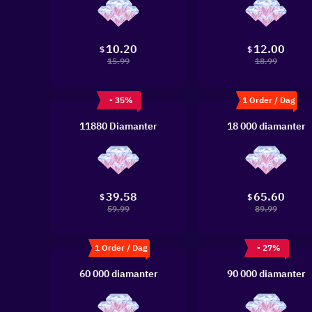
10.20
12.00
$
$
15.99
18.99
- 35%
1 Order / Dag
11880 Diamanter
18 000 diamanter
39.58
65.60
$
$
59.99
89.99
1 Order / Dag
- 27%
60 000 diamanter
90 000 diamanter