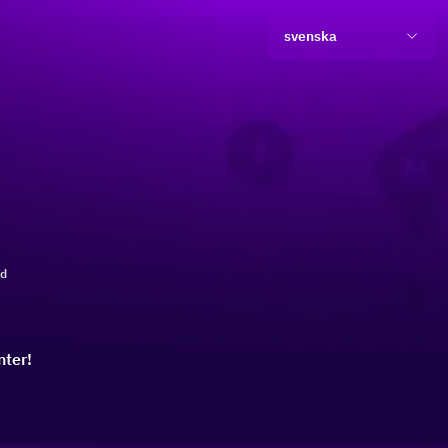
svenska
ld
nter!