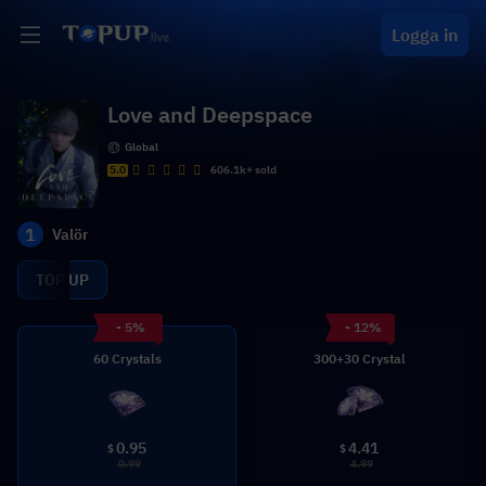
Logga in
Love and Deepspace
Global
5.0
606.1k+ sold
1
Valör
TOP UP
- 5%
- 12%
60 Crystals
300+30 Crystal
0.95
4.41
$
$
0.99
4.99