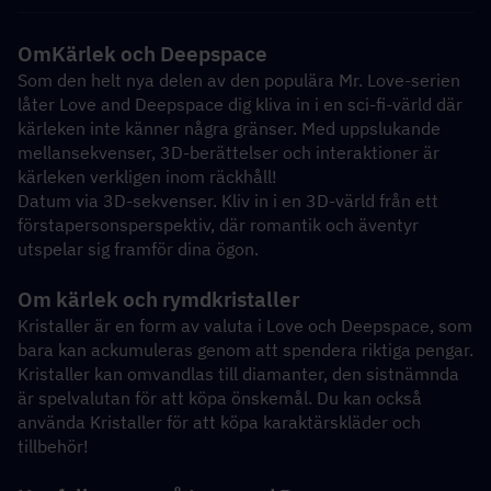
Om
Kärlek och Deepspace
Som den helt nya delen av den populära Mr. Love-serien 
låter Love and Deepspace dig kliva in i en sci-fi-värld där 
kärleken inte känner några gränser. Med uppslukande 
mellansekvenser, 3D-berättelser och interaktioner är 
kärleken verkligen inom räckhåll!
Datum via 3D-sekvenser. Kliv in i en 3D-värld från ett 
förstapersonsperspektiv, där romantik och äventyr 
utspelar sig framför dina ögon.
Om kärlek och rymdkristaller
Kristaller är en form av valuta i Love och Deepspace, som 
bara kan ackumuleras genom att spendera riktiga pengar. 
Kristaller kan omvandlas till diamanter, den sistnämnda 
är spelvalutan för att köpa önskemål. Du kan också 
använda Kristaller för att köpa karaktärskläder och 
tillbehör!