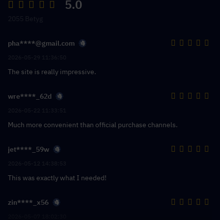
5.0
2055 Betyg
pha****@gmail.com
2026-05-29 11:36:50
The site is really impressive.
wre****_62d
2026-05-22 11:33:51
Much more convenient than official purchase channels.
jet****_59w
2026-05-12 14:38:53
This was exactly what I needed!
zin****_x56
2026-05-07 18:02:30