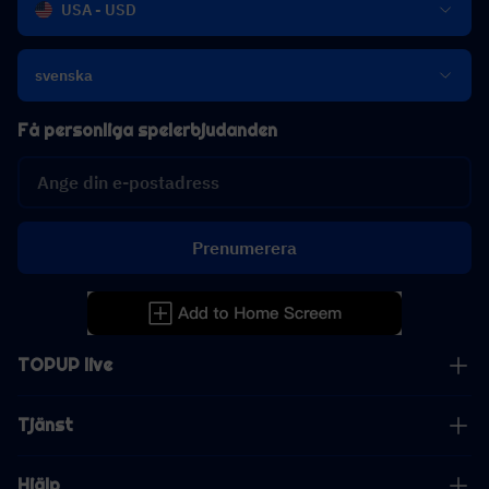
USA - USD
svenska
Få personliga spelerbjudanden
Prenumerera
TOPUP live
Tjänst
Hjälp