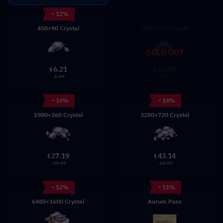
- 12%
450+90 Crystal
980+150 Crystal
SOLD OUT
6.21
13.80
$
$
6.99
14.99
- 10%
- 14%
1980+360 Crystal
3280+720 Crystal
27.19
43.14
$
$
29.99
49.99
- 12%
- 11%
6480+1600 Crystal
Aurum Pass