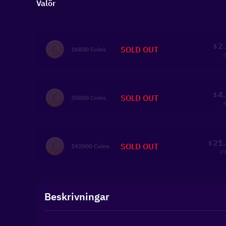
Valör
2
$
SOLD OUT
16800 Coins
4
$
SOLD OUT
35000 Coins
21
$
SOLD OUT
192000 Coins
27
Beskrivningar