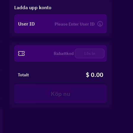
Ladda upp konto
User ID
Lös in
$ 0.00
Totalt
Köp nu