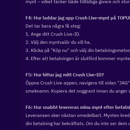
mynt – vilket täcker både tillfälliga givare och sto
F4: Hur laddar jag upp Crush Live-mynt på TOPUP
Det tar bara några få steg:
1. Ange ditt Crush Live-ID.
2. Välj den myntvalör du vill ha.
3. Klicka på "Köp nu" och välj din betalningsmetod
4. Efter att betalningen är slutförd kommer mynten 
F5: Hur hittar jag mitt Crush Live-ID?  
Öppna Crush Live-appen, navigera till sidan "JAG" (
smeknamn. Kopiera det noggrant innan du anger de
F6: Hur snabbt levereras mina mynt efter betalni
Leveransen sker nästan omedelbart. Mynten kredite
din betalning har bekräftats. Om du inte ser dem di