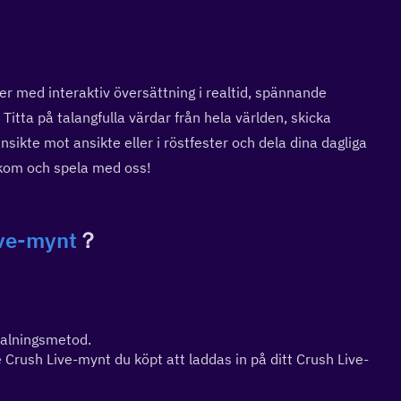
 med interaktiv översättning i realtid, spännande 
itta på talangfulla värdar från hela världen, skicka 
nsikte mot ansikte eller i röstfester och dela dina dagliga 
– kom och spela med oss!
ive-mynt
？
talningsmetod.
 Crush Live-mynt du köpt att laddas in på ditt Crush Live-