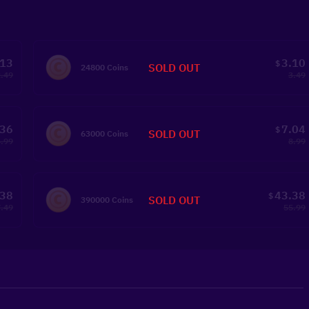
.13
3.10
$
SOLD OUT
24800 Coins
2.49
3.49
.36
7.04
$
SOLD OUT
63000 Coins
4.99
8.99
.38
43.38
$
SOLD OUT
390000 Coins
.49
55.99