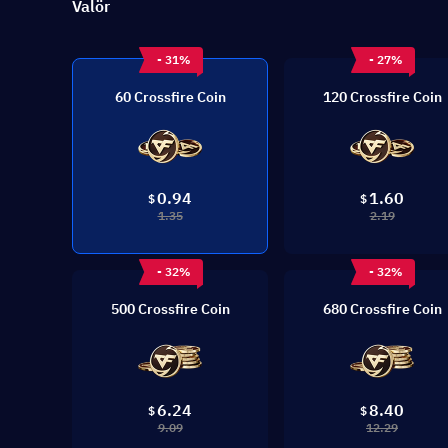
Valör
- 31%
- 27%
60 Crossfire Coin
120 Crossfire Coin
0.94
1.60
$
$
1.35
2.19
- 32%
- 32%
500 Crossfire Coin
680 Crossfire Coin
6.24
8.40
$
$
9.09
12.29