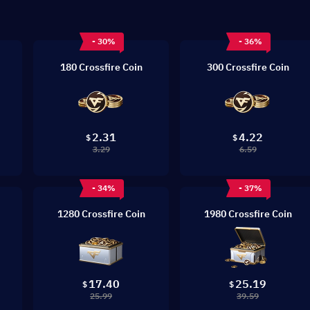
- 30%
- 36%
180 Crossfire Coin
300 Crossfire Coin
2.31
4.22
$
$
3.29
6.59
- 34%
- 37%
1280 Crossfire Coin
1980 Crossfire Coin
17.40
25.19
$
$
25.99
39.59