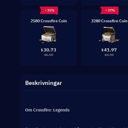
- 35%
- 37%
2580 Crossfire Coin
3280 Crossfire Coin
30.73
41.97
$
$
46.59
65.99
Beskrivningar
Om Crossfire: Legends