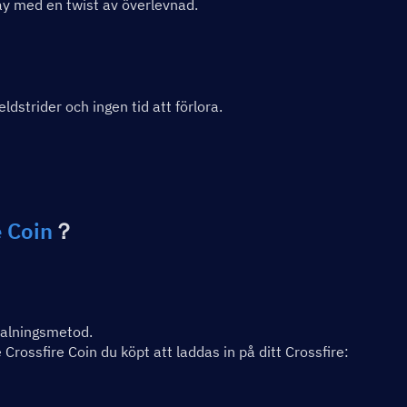
y med en twist av överlevnad.
dstrider och ingen tid att förlora.
e Coin
？
talningsmetod.
Crossfire Coin du köpt att laddas in på ditt Crossfire: 