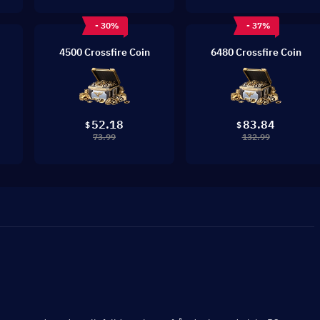
- 30%
- 37%
4500 Crossfire Coin
6480 Crossfire Coin
52.18
83.84
$
$
73.99
132.99