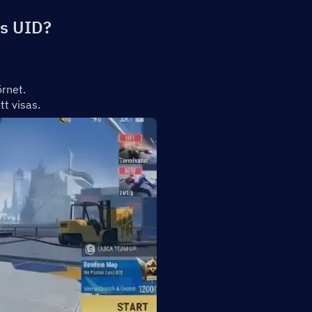
ds UID?
örnet.
t visas.