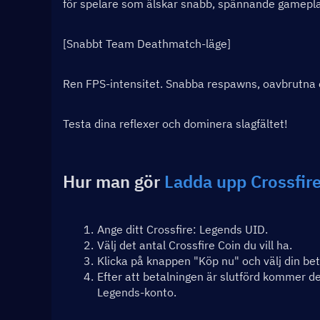
för spelare som älskar snabb, spännande gamepla
[Snabbt Team Deathmatch-läge]
Ren FPS-intensitet. Snabba respawns, oavbrutna el
Testa dina reflexer och dominera slagfältet!
Hur man gör 
Ladda upp Crossfir
Ange ditt Crossfire: Legends UID.
Välj det antal Crossfire Coin du vill ha.
Klicka på knappen "Köp nu" och välj din be
Efter att betalningen är slutförd kommer de 
Legends-konto.