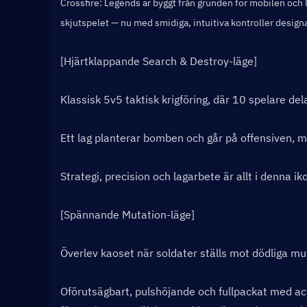
Crossfire: Legends är byggt från grunden för mobilen och 
skjutspelet — nu med smidiga, intuitiva kontroller designa
[Hjärtklappande Search & Destroy-läge]
Klassisk 5v5 taktisk krigföring, där 10 spelare dela
Ett lag planterar bomben och går på offensiven, 
Strategi, precision och lagarbete är allt i denna i
[Spännande Mutation-läge]
Överlev kaoset när soldater ställs mot dödliga mu
Oförutsägbart, pulshöjande och fullpackat med acti