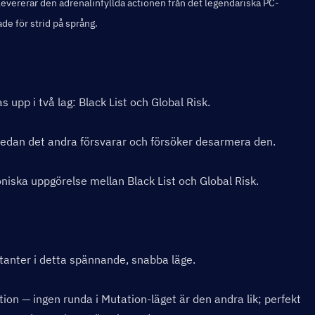
levererar den adrenalinfyllda actionen från det legendariska PC-
de för strid på språng.
s upp i två lag: Black List och Global Risk.
medan det andra försvarar och försöker desarmera den.
koniska uppgörelse mellan Black List och Global Risk.
tanter i detta spännande, snabba läge.
on — ingen runda i Mutation-läget är den andra lik; perfekt 