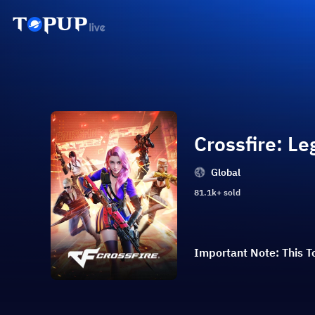
Crossfire: L
Global
81.1k+ sold
Important Note: This To