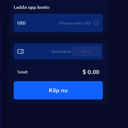
Ladda upp konto
UID
Lös in
$ 0.00
Totalt
Köp nu