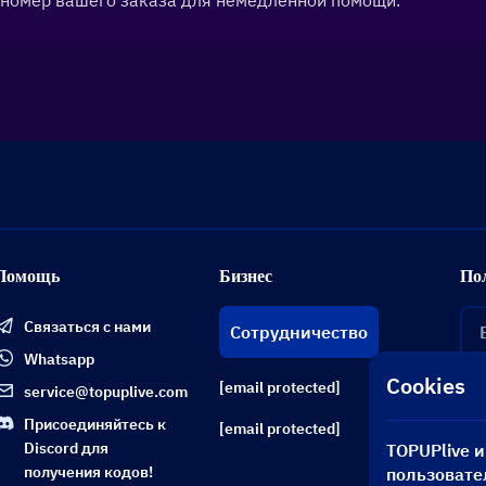
в номер вашего заказа для немедленной помощи.
Помощь
Бизнес
По
Связаться с нами
Сотрудничество
Whatsapp
Cookies
[email protected]
service@topuplive.com
Присоединяйтесь к
[email protected]
Discord для
TOPUPlive 
получения кодов!
пользовате