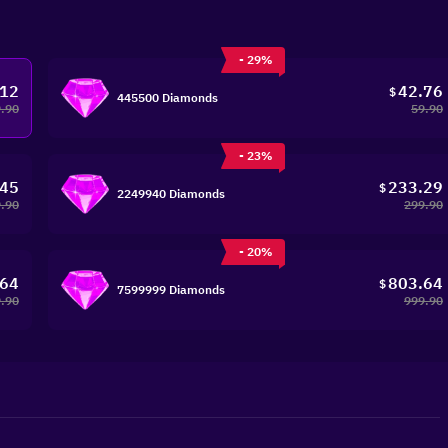
- 29%
.12
42.76
$
445500 Diamonds
.90
59.90
- 23%
.45
233.29
$
2249940 Diamonds
.90
299.90
- 20%
.64
803.64
$
7599999 Diamonds
.90
999.90