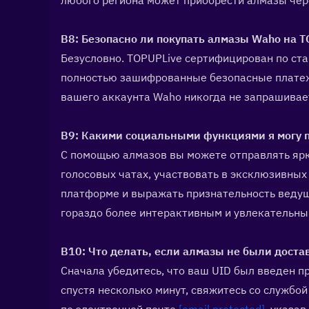
любого региона может приобрести алмазы чере
В8: Безопасно ли покупать алмазы Waho на TO
Безусловно. TOPUPLive сертифицирован по ста
полностью зашифрованные безопасные платежн
вашего аккаунта Waho никогда не запрашивае
В9: Какими социальными функциями я могу п
С помощью алмазов вы можете отправлять ярк
голосовых чатах, участвовать в эксклюзивных
платформе и выражать признательность ведущ
гораздо более интерактивным и увлекательны
В10: Что делать, если алмазы не были доста
Сначала убедитесь, что ваш UID был введен пр
спустя несколько минут, свяжитесь со службой