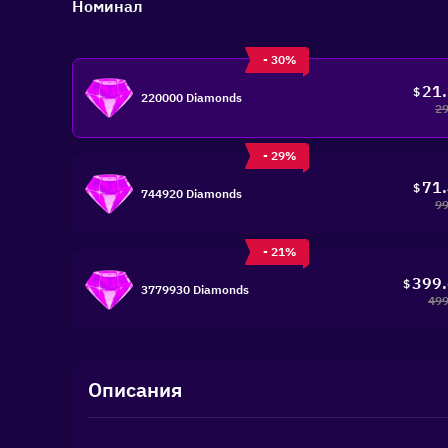
Номинал
- 30%
21
$
220000 Diamonds
29
- 29%
71
$
744920 Diamonds
99
- 21%
399
$
3779930 Diamonds
499
Описания