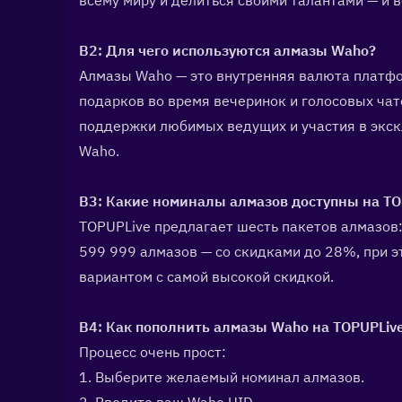
всему миру и делиться своими талантами — и 
В2: Для чего используются алмазы Waho?  
Алмазы Waho — это внутренняя валюта платфо
подарков во время вечеринок и голосовых чат
поддержки любимых ведущих и участия в экск
Waho.
В3: Какие номиналы алмазов доступны на TOP
TOPUPLive предлагает шесть пакетов алмазов: 2
599 999 алмазов — со скидками до 28%, при э
вариантом с самой высокой скидкой.
В4: Как пополнить алмазы Waho на TOPUPLive
Процесс очень прост:
1. Выберите желаемый номинал алмазов.