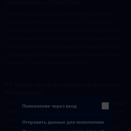
пополнения на TOPUPLive?  
TOPUPLive предлагает широкий выбор, включая 
наборы Star Memory (120 / 600+50 / 1,900+200 / 
3,800+500 / 6,200+1,200 / 12,200+3,100), а также 
специальные наборы, такие как Гарантированный 
набор SSR героя за 80 призывов, Бонусный набор за 
120 призывов, Тележка снабжения Лионеса и Hawk 
Pass Plus — все со скидками до 28%.
В3: Какой метод используется для этого 
пополнения?  
Это услуга пополнения через вход в аккаунт. Команда 
Пополнение через вход
службы поддержки TOPUPLive войдет в ваш игровой 
аккаунт от вашего имени для завершения 
Отправить данные для пополнения
пополнения. Для этого вам потребуется предоставить 