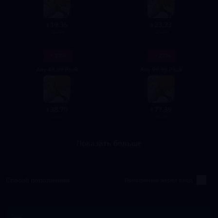
19.35
23.23
$
$
24.99
29.99
- 23%
- 23%
Any 49.99 Pack
Any 99.99 Pack
38.70
77.39
$
$
49.99
99.99
Показать больше
Способ пополнения
Пополнение через вход