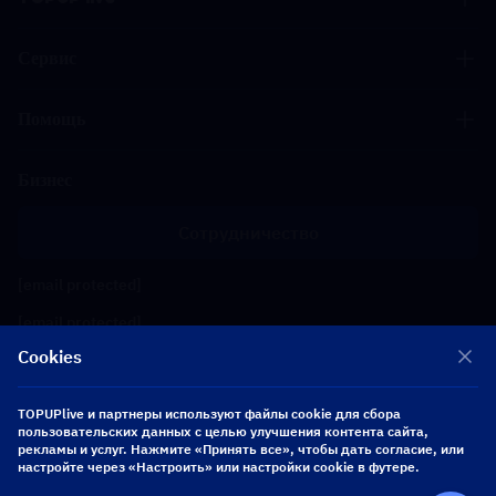
Сервис
Помощь
Бизнес
Сотрудничество
[email protected]
[email protected]
Cookies
Подписывайтесь на нас
TOPUPlive и партнеры используют файлы cookie для сбора
пользовательских данных с целью улучшения контента сайта,
рекламы и услуг. Нажмите «Принять все», чтобы дать согласие, или
Copyright 2026 SEA WHALE TECHNOLOGY PTE.LTD. All Rights Reserved.
настройте через «Настроить» или настройки cookie в футере.