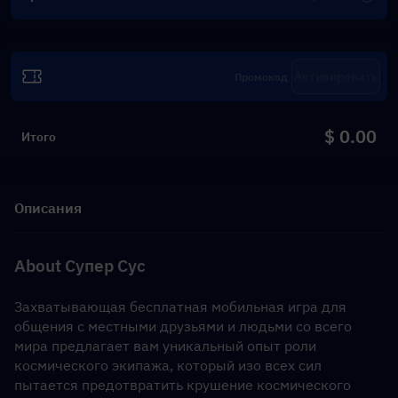
Активировать
$ 0.00
Итого
Описания
About Супер Сус
Захватывающая бесплатная мобильная игра для 
общения с местными друзьями и людьми со всего 
мира предлагает вам уникальный опыт роли 
космического экипажа, который изо всех сил 
пытается предотвратить крушение космического 