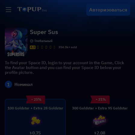
Авторизоваться
Super Sus
Глобальный
4.3
354.3k+ sold
To find your Space ID, login to your account in the Game, Click
the Avatar button and you can find your Space ID below your
profile picture.
1
Номинал
- 25%
- 31%
100 Goldstar + Extra 28 Goldstar
300 Goldstar + Extra 95 Goldstar
0.75
2.08
$
$