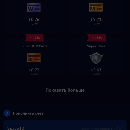
0.76
7.71
$
$
0.99
9.99
- 21%
- 28%
Super VIP Card
Super Pass
8.72
3.63
$
$
10.99
4.99
Показать больше
2
Пополнить счет
Space ID