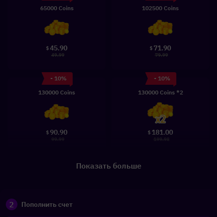
65000 Coins
102500 Coins
45.90
71.90
$
$
49.99
79.99
- 10%
- 10%
130000 Coins
130000 Coins *2
90.90
181.00
$
$
99.99
199.98
Показать больше
2
Пополнить счет