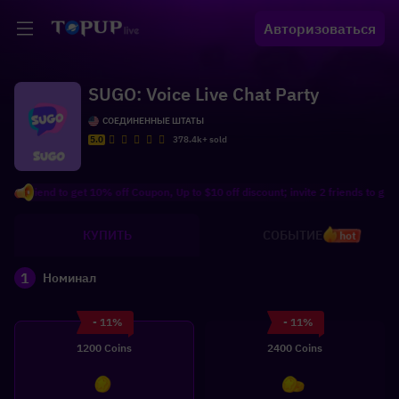
Авторизоваться
SUGO: Voice Live Chat Party
СОЕДИНЕННЫЕ ШТАТЫ
5.0
378.4k+ sold
 friend to get 10% off Coupon, Up to $10 off discount; invite 2 friends to get 12
КУПИТЬ
СОБЫТИЕ
hot
1
Номинал
- 11%
- 11%
1200 Coins
2400 Coins