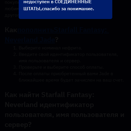
недоступен в СОЕДИНЕННЫЕ
покупки внутриигровых предметов, открытия 
ШТАТЫ,спасибо за понимание.
любимых героев, участия в событиях и многого 
другого.
Как
пополнить
Starfall Fantasy: 
Neverland Jade
?
Выберите номинал нефрита.
Введите свой идентификатор пользователя, 
имя пользователя и сервер.
Проверьте и выберите способ оплаты.
После оплаты приобретенный вами Jade в 
ближайшее время будет зачислен на ваш счет.
Как найти Starfall Fantasy: 
Neverland идентификатор 
пользователя, имя пользователя и 
сервер?