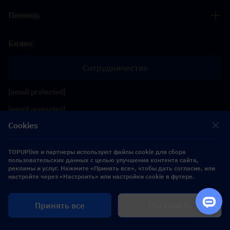
Помощь
Бизнес
Сотрудничество
[email protected]
[email protected]
Cookies
Подписывайтесь на нас
TOPUPlive и партнеры используют файлы cookie для сбора
пользовательских данных с целью улучшения контента сайта,
рекламы и услуг. Нажмите «Принять все», чтобы дать согласие, или
Copyright 2026 SEA WHALE TECHNOLOGY PTE.LTD. All Rights Reserved.
настройте через «Настроить» или настройки cookie в футере.
Купить
Принять все
Настроить
$ 0.00
сейчас