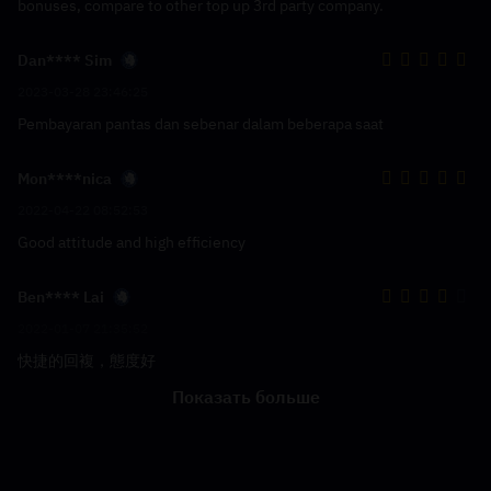
bonuses, compare to other top up 3rd party company.
Dan**** Sim
2023-03-28 23:46:25
Pembayaran pantas dan sebenar dalam beberapa saat
Mon****nica
2022-04-22 08:52:53
Good attitude and high efficiency
Ben**** Lai
2022-01-07 21:35:52
快捷的回複，態度好
Показать больше