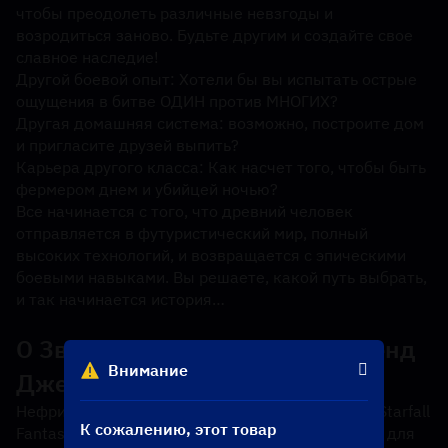
чтобы преодолеть различные невзгоды и 
возродиться заново. Будьте другим и создайте свое 
славное наследие!
Другой боевой опыт: Хотели бы вы испытать острые 
ощущения в битве ОДИН против МНОГИХ?
Другая домашняя система: возможно, построите дом 
и пригласите друзей выпить?
Карьера другого класса: Как насчет того, чтобы быть 
фермером днем ​​и убийцей ночью?
Все начинается с того, что древний человек 
отправляется в футуристический мир, полный 
высоких технологий, и возвращается с эпическими 
боевыми навыками. Вы решаете, какой путь выбрать, 
и так начинается история…
О Звездопад Фэнтези: Неверленд 
Внимание
Джейд
Нефрит — официальная внутриигровая валюта Starfall 
К сожалению, этот товар
Fantasy: Neverland. Нефрит можно использовать для 