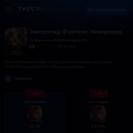
Авторизоваться
Звездопад Фэнтези: Неверленд
Недоступно в СОЕДИНЕННЫЕ ШТАТЫ
4.5
682.1k+ sold
Важное примечание: эта услуга пополнения доступна
ТОЛЬКО для стран Юго-Восточной Азии.
1
Номинал
- 8%
- 8%
300 нефрита
680 Нефрит
5.93
11.84
$
$
6.44
12.86