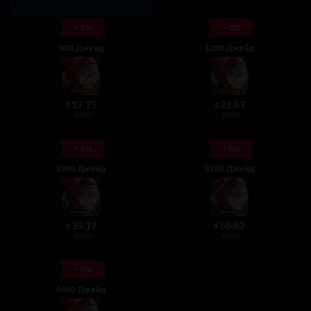
- 8%
- 8%
980 Джейд
1280 Джейд
17.75
23.67
$
$
19.29
25.72
- 8%
- 8%
1980 Джейд
3280 Джейд
35.17
58.62
$
$
38.22
63.71
- 8%
6480 Джейд