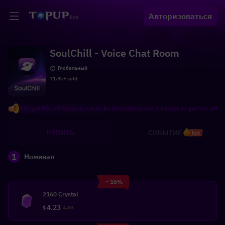
Авторизоваться
SoulChill - Voice Chat Room
Глобальный
71.9k+ sold
nd to get 8% off Coupon, Up to $5 discount; invite 2 friends to get 9% off Coupon
КУПИТЬ
СОБЫТИЕ
hot
1
Номинал
- 16%
2160 Crystal
4.23
$
4.99