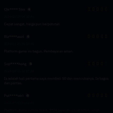
Chr**** Sim
2024-01-29 04:22:46
Cepat sangat, harga pun berpatutan
Riz****auzi
2023-11-21 00:52:46
Platform game ini bagus. Pembayaran aman.
Sop****hong
2023-09-25 03:17:28
Ia adalah kali pertama saya membeli 50 dan mencubanya. Ia bagus
dan pantas.
Put****utri
2023-07-12 21:51:03
Platform game ini luar biasa. 7*24 layanan, cepat kirim, aman