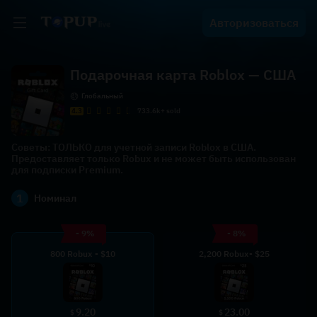
Авторизоваться
Подарочная карта Roblox — США
Глобальный
4.3
733.6k+ sold
Советы: ТОЛЬКО для учетной записи Roblox в США.
Предоставляет только Robux и не может быть использован
для подписки Premium.
1
Номинал
- 9%
- 8%
800 Robux - $10
2,200 Robux- $25
9.20
23.00
$
$