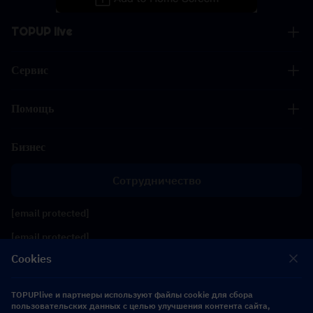
TOPUP live
Сервис
Помощь
Бизнес
Сотрудничество
[email protected]
[email protected]
Cookies
Подписывайтесь на нас
TOPUPlive и партнеры используют файлы cookie для сбора
пользовательских данных с целью улучшения контента сайта,