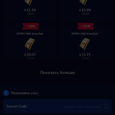
12.19
15.99
$
$
14.99
19.99
- 20%
- 21%
2499+300 Voucher
2999+360 Voucher
20.07
23.71
$
$
24.99
29.99
Показать больше
2
Пополнить счет
Secret Code