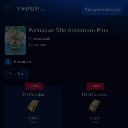
Авторизоваться
Рагнарок Idle Adventure Plus
Глобальный
344.6k+ sold
1
Номинал
Top-Up
- 13%
- 18%
99+3 Voucher
199+10 Voucher
0.87
1.64
$
$
0.99
1.99