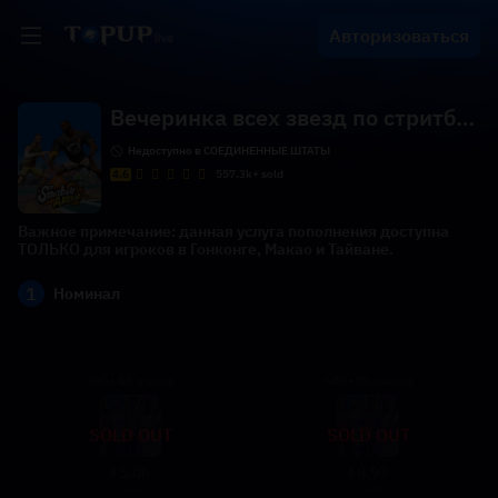
Авторизоваться
Вечеринка всех звезд по стритбо
лу (HMT)
Недоступно в СОЕДИНЕННЫЕ ШТАТЫ
4.6
557.3k+ sold
Важное примечание: данная услуга пополнения доступна
ТОЛЬКО для игроков в Гонконге, Макао и Тайване.
1
Номинал
300+45 очков
540+85 очков
SOLD OUT
SOLD OUT
5.06
8.93
$
$
5.50
9.70