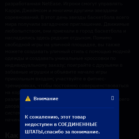
разработанная NetEase. Игроки смогут управлять 
Карри, Джеймсом и многими другими звездами 
соревнований. В этот день звезды баскетбола всего 
мира получили загадочное приглашение. Движимые 
любопытством, они приехали в город баскетбола и 
насладились здесь редким отдыхом. Помимо 
свободной игры на уличной площадке, вы также 
можете создавать уличный стиль с помощью модной 
одежды и создавать уникальные кроссовки по 
индивидуальному заказу; поиграйте с друзьями в 
забавные игрушки и объявите начало игры 
прикольным входом; участвуйте в фитнес-
тренировках, чтобы постоянно совершенствоваться 
на корте. способности; и присоединяйтесь к 
Внимание
различным лигам, чтобы добиться славы для своего 
двора. Старые соперники, новые друзья, новая 
система уличных соревнований — все только 
К сожалению, этот товар
начинается…
недоступен в СОЕДИНЕННЫЕ
ШТАТЫ,спасибо за понимание.
Как пополнить счет
Очки за 