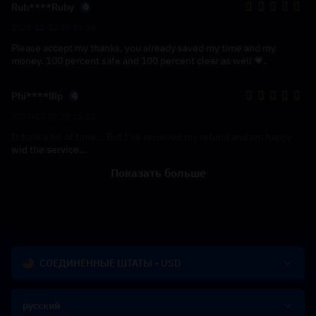
Rub****Ruby
2023-12-30 09:59:34
Please accept my thanks, you already saved my time and my
money. 100 percent safe and 100 percent clear as well 💗.
Phi****llip
2023-12-07 18:15:33
It took a bit of time... But I've recieved my refund and am happy
wid the service...
Показать больше
СОЕДИНЕННЫЕ ШТАТЫ - USD
русский