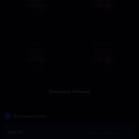
SOLD OUT
SOLD OUT
89.70
98.35
$
$
97.50
106.90
9850+2980 очков
新秀大禮包
SOLD OUT
SOLD OUT
152.50
3.11
$
$
162.50
3.30
Показать больше
2
Пополнить счет
User ID