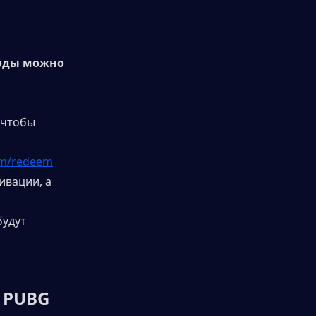
оды можно 
 чтобы 
om/redeem
ивации, а 
удут 
 PUBG