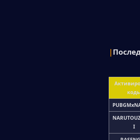
|
Послед
Активиро
код
PUBGMxN
NARUTOU
I
RASEN