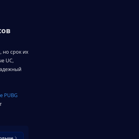
сов
но срок их 
е UC, 
адежный 
е PUBG 
 
больше