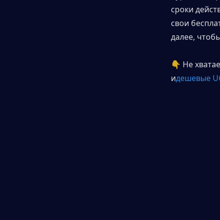
сроки дейст
свои беспла
далее, чтоб
👇 Не хвата
и
дешевые U