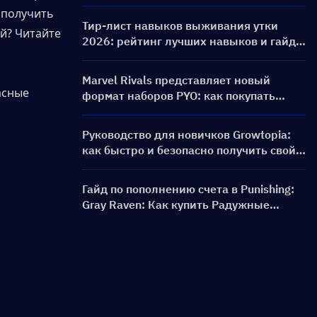
PERSONA ON FRONTLINE, персонажи,
получить 
баннеры и награды
Тир-лист навыков выживания утки
? Читайте 
2026: рейтинг лучших навыков и гайд
по сборкам
Marvel Rivals представляет новый
сные 
формат наборов PYO: как покупать
выгоднее в обновлении магазина
сезона 9.5
Руководство для новичков Growtopia:
как быстро и безопасно получить свой
первый World Lock
Гайд по пополнению счета в Punishing:
Gray Raven: Как купить Радужные
карты по выгодной цене?