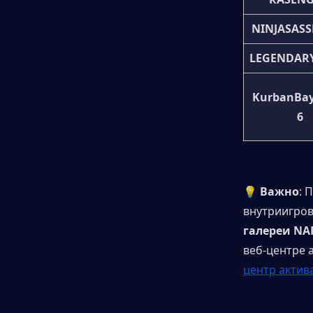
NINJASAS
LEGENDAR
KurbanBa
6
💡 Важно
: 
внутриигров
галереи NA
веб-центре 
центр актив