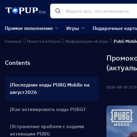
Прямое пополнение
Игры
Подарочные карт
Главная
Новости и блоги
Информация об игре
PubG Mobil
Промоко
Contents
(актуал
|Последние коды PUBG Mobile на
2026-08-03 11:0
август2026
|Как активировать коды PUBG?
|Устранение проблем с кодами
активации PUBG