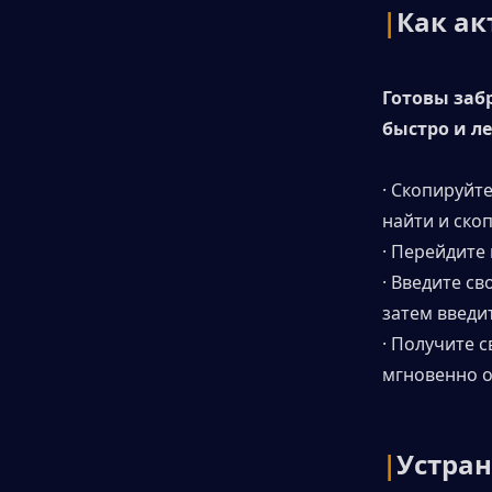
|
Как ак
Готовы заб
быстро и л
· Скопируйте
найти и ско
· Перейдите
· Введите св
затем введи
· Получите 
мгновенно о
|
Устран