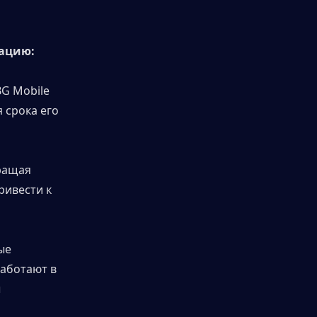
вацию:
G Mobile 
срока его 
ращая 
ивести к 
е 
аботают в 
 