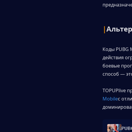
предназначе
|
Альтер
Коды PUBG M
действия ог
боевые проп
способ — эт
TOPUPlive п
Mobile
с отл
доминироват
PUBG