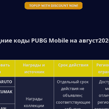
ние коды PUBG Mobile на август
202
вать 
Награды и 
Срок действия
Регио
ы
источник
огра
ARUTO
Отдельный срок 
Дост
действия не 
м
ZUMAK
объявлен; 
отлич
Награды 
соответствующее 
регио
коллекции 
GAN