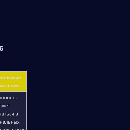
6
нальные 
ничения
упность 
ожет 
аться в 
нальных 