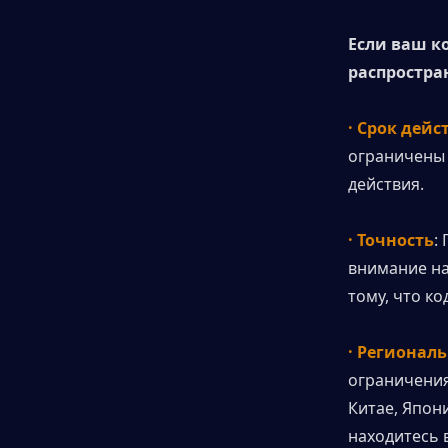
Если ваш ко
распростра
· Срок дейс
ограничены 
действия.
· Точность
:
внимание на
тому, что ко
· Регионал
ограничения
Китае, Япони
находитесь в