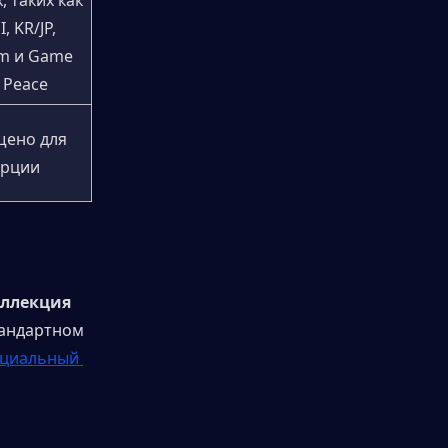
, таких как 
 KR/JP, 
m и Game 
 Peace
ено для 
урции
ллекция 
тандартном 
циальный 