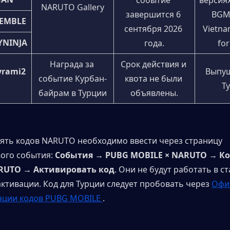
событие 
версиях
NARUTO Gallery
завершится 6 
BGMI,
SEMBLE
сентября 2026 
Vietna
YNINJA
года.
for
Награда за 
Срок действия и 
yrami2
Выпущ
событие Курбан-
квота не были 
Т
байрам в Турции
объявлены.
Пять кодов NARUTO необходимо ввести через страницу 
ого события: 
События → PUBG MOBILE × NARUTO → Ко
RUTO → Активировать код
. Они не будут работать в с
активации. Код для Турции следует пробовать через 
Офи
ации кодов PUBG MOBILE 
.