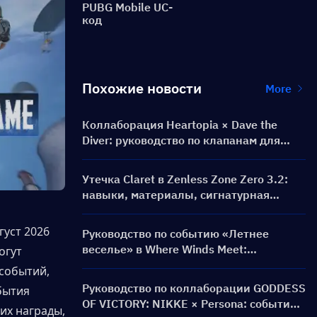
PUBG Mobile UC-
код
Похожие новости
More
Коллаборация Heartopia × Dave the
Diver: руководство по клапанам для
дайвинга и наградам
Утечка Claret в Zenless Zone Zero 3.2:
навыки, материалы, сигнатурная
амплификатор и Ментальная картина
уст 2026 
Руководство по событию «Летнее
веселье» в Where Winds Meet:
гут 
геймплей, задания и награды
событий, 
Руководство по коллаборации GODDESS
ытия 
OF VICTORY: NIKKE × Persona: событие
х награды, 