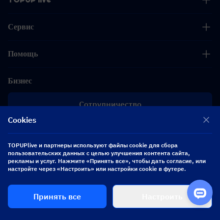
Сервис
Помощь
Бизнес
Сотрудничество
Cookies
[email protected]
[email protected]
TOPUPlive и партнеры используют файлы cookie для сбора
пользовательских данных с целью улучшения контента сайта,
рекламы и услуг. Нажмите «Принять все», чтобы дать согласие, или
Подписывайтесь на нас
настройте через «Настроить» или настройки cookie в футере.
Принять все
Настроить
Copyright 2026 SEA WHALE TECHNOLOGY PTE.LTD. All Rights Reserved.