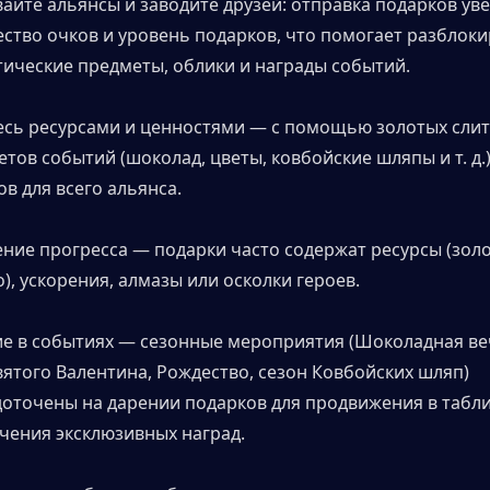
айте альянсы и заводите друзей: отправка подарков уве
ство очков и уровень подарков, что помогает разблоки
тические предметы, облики и награды событий.
есь ресурсами и ценностями — с помощью золотых слитк
тов событий (шоколад, цветы, ковбойские шляпы и т. д.)
в для всего альянса.
ние прогресса — подарки часто содержат ресурсы (золото
), ускорения, алмазы или осколки героев.
ие в событиях — сезонные мероприятия (Шоколадная веч
ятого Валентина, Рождество, сезон Ковбойских шляп) 
доточены на дарении подарков для продвижения в табли
чения эксклюзивных наград.