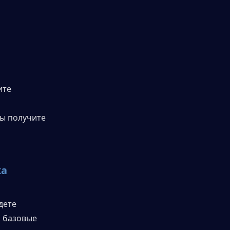
те 
ы получите 
ка
ете 
 базовые 