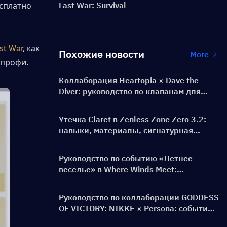
сплатно 
Last War: Survival
st War
, как 
Похожие новости
More
профи. 
Коллаборация Heartopia × Dave the
Diver: руководство по клапанам для
дайвинга и наградам
Утечка Claret в Zenless Zone Zero 3.2:
навыки, материалы, сигнатурная
амплификатор и Ментальная картина
Руководство по событию «Летнее
веселье» в Where Winds Meet:
геймплей, задания и награды
Руководство по коллаборации GODDESS
OF VICTORY: NIKKE × Persona: событие
PERSONA ON FRONTLINE, персонажи,