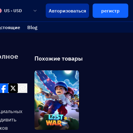
Авторизоваться
регистр
US - USD
стоящие
Blog
Полное
Похожие товары
циальных 
дивить 
ков 