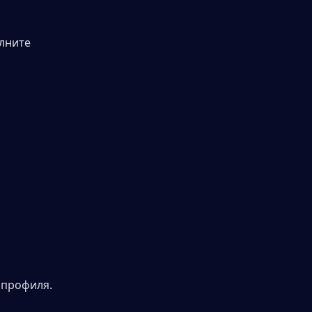
лните 
 профиля.