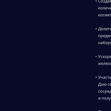
Создав
количе
косме
Делит
предме
наборо
Ускоре
железо
Участ
Дню св
сосре
и полу