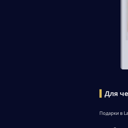
▍
Для че
Подарки в L