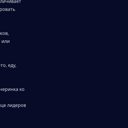
личивает 
ровать 
ов, 
 или 
, еду, 
еринка ко 
це лидеров 