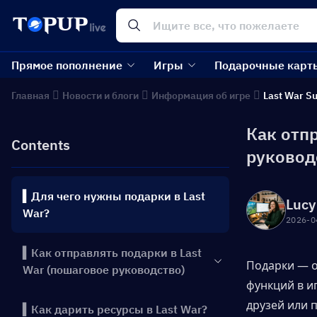
Прямое пополнение
Игры
Подарочные карт
Главная
Новости и блоги
Информация об игре
Last War Su
Как отпр
Contents
руковод
▍Для чего нужны подарки в Last
Lucy
War?
2026-0
▍Как отправлять подарки в Last
Подарки — о
War (пошаговое руководство)
функций в и
друзей или 
▍Как дарить ресурсы в Last War?