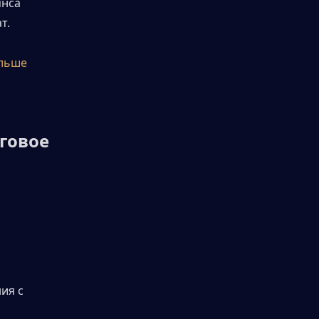
нса 
т.
льше 
говое 
я с 