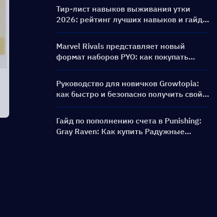
баннеры и награды
Тир-лист навыков выживания утки
2026: рейтинг лучших навыков и гайд
по сборкам
Marvel Rivals представляет новый
формат наборов PYO: как покупать
выгоднее в обновлении магазина
сезона 9.5
Руководство для новичков Growtopia:
как быстро и безопасно получить свой
первый World Lock
Гайд по пополнению счета в Punishing:
Gray Raven: Как купить Радужные
карты по выгодной цене?