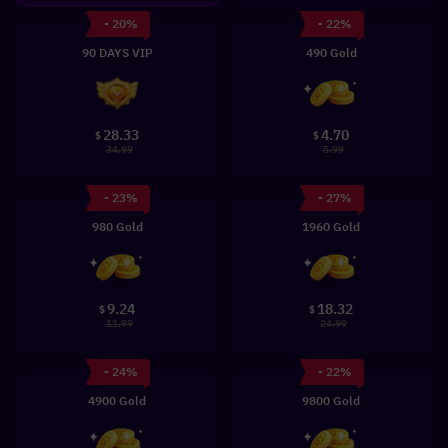
- 20%
- 22%
90 DAYS VIP
490 Gold
28.33
4.70
$
$
34.99
5.99
- 23%
- 27%
980 Gold
1960 Gold
9.24
18.32
$
$
11.99
24.99
- 24%
- 22%
4900 Gold
9800 Gold