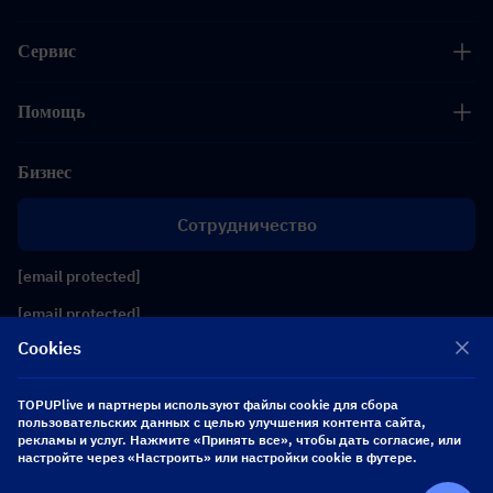
Сервис
Помощь
Бизнес
Сотрудничество
[email protected]
[email protected]
Cookies
Подписывайтесь на нас
TOPUPlive и партнеры используют файлы cookie для сбора
пользовательских данных с целью улучшения контента сайта,
рекламы и услуг. Нажмите «Принять все», чтобы дать согласие, или
Copyright 2026 SEA WHALE TECHNOLOGY PTE.LTD. All Rights Reserved.
настройте через «Настроить» или настройки cookie в футере.