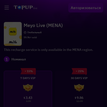
Авторизоваться
Meyo Live (MENA)
Глобальный
59.9k+ sold
This recharge service is only available in the MENA region.
1
Номинал
- 15%
- 25%
7 DAYS VIP
30 DAYS VIP
3.43
9.86
$
$
3.99
12.99