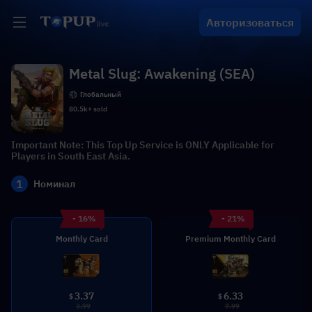
Авторизоваться
Metal Slug: Awakening (SEA)
Глобальный
80.5k+ sold
Important Note: This Top Up Service is ONLY Applicable for
Players in South East Asia.
1
Номинал
- 16%
- 21%
Monthly Card
Premium Monthly Card
3.37
6.33
$
$
3.99
7.99