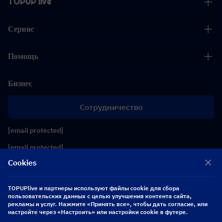
TOPUP live
Сервис
Помощь
Бизнес
Сотрудничество
[email protected]
[email protected]
Cookies
Подписывайтесь на нас
TOPUPlive и партнеры используют файлы cookie для сбора
пользовательских данных с целью улучшения контента сайта,
рекламы и услуг. Нажмите «Принять все», чтобы дать согласие, или
Copyright 2026 SEA WHALE TECHNOLOGY PTE.LTD. All Rights Reserved.
настройте через «Настроить» или настройки cookie в футере.