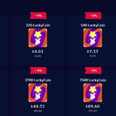
- 8%
- 8%
320 LuckyCoin
540 LuckyCoin
4.61
7.17
$
$
5.01
7.79
- 8%
- 8%
3700 LuckyCoin
7500 LuckyCoin
44.72
89.60
$
$
48.60
97.39