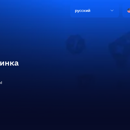
русский
инка
ld