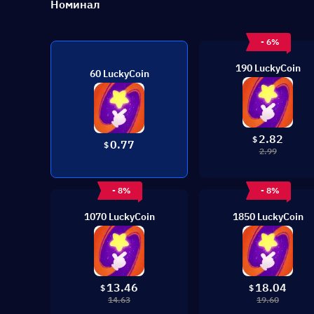
Номинал
- 6%
190 LuckyCoin
60 LuckyCoin
2.82
$
0.77
$
2.99
- 8%
- 8%
1070 LuckyCoin
1850 LuckyCoin
13.46
18.04
$
$
14.63
19.60