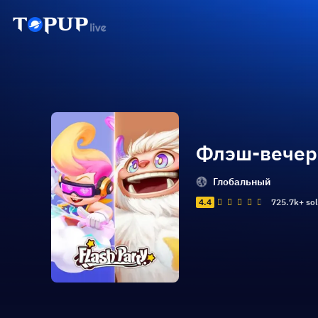
Флэш-вечер
Глобальный
4.4
725.7k+ so