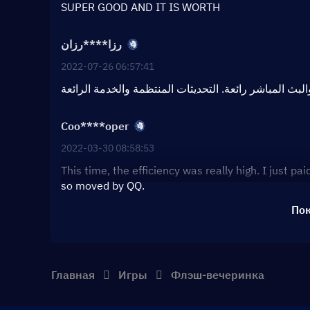
SUPER GOOD AND IT IS WORTH
رزا****رزان
2022-07-26 06:57:41
Coo****oper
2022-03-30 08:58:53
This time, the efficiency was really high. I just p
so moved by QQ.
Пок
Главная
Игры
Флэш-вечеринка