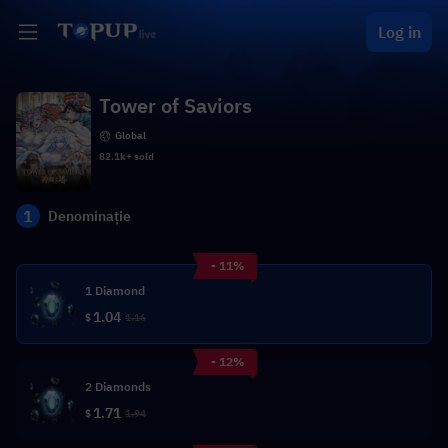
Log in
Tower of Saviors
Global
82.1k+ sold
1
Denominație
- 11%
1 Diamond
1.04
$
1.16
- 12%
2 Diamonds
1.71
$
1.94