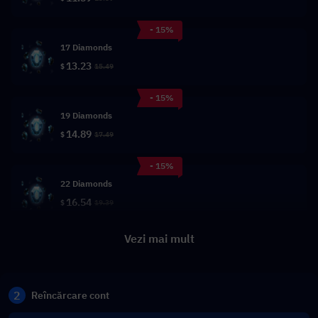
- 15%
17 Diamonds
13.23
$
15.49
- 15%
19 Diamonds
14.89
$
17.49
- 15%
22 Diamonds
16.54
$
19.39
Vezi mai mult
2
Reîncărcare cont