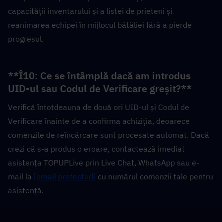
capacității inventarului și a listei de prieteni și 
reanimarea echipei în mijlocul bătăliei fără a pierde 
progresul.
**Î10: Ce se întâmplă dacă am introdus 
UID-ul sau Codul de Verificare greșit?**  
Verifică întotdeauna de două ori UID-ul și Codul de 
Verificare înainte de a confirma achiziția, deoarece 
comenzile de reîncărcare sunt procesate automat. Dacă 
crezi că s-a produs o eroare, contactează imediat 
asistența TOPUPLive prin Live Chat, WhatsApp sau e-
mail la 
[email protected]
 cu numărul comenzii tale pentru 
asistență.