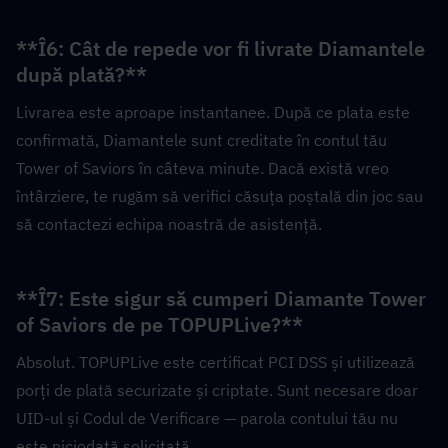
**Î6: Cât de repede vor fi livrate Diamantele 
după plată?**  
Livrarea este aproape instantanee. După ce plata este 
confirmată, Diamantele sunt creditate în contul tău 
Tower of Saviors în câteva minute. Dacă există vreo 
întârziere, te rugăm să verifici căsuța poștală din joc sau 
să contactezi echipa noastră de asistență.
**Î7: Este sigur să cumperi Diamante Tower 
of Saviors de pe TOPUPLive?**  
Absolut. TOPUPLive este certificat PCI DSS și utilizează 
porți de plată securizate și criptate. Sunt necesare doar 
UID-ul și Codul de Verificare — parola contului tău nu 
este niciodată solicitată.