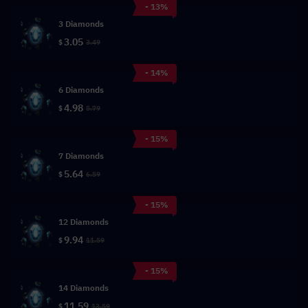
- 13%
3 Diamonds
3.05
$
3.49
- 14%
6 Diamonds
4.98
$
5.79
- 15%
7 Diamonds
5.64
$
6.59
- 15%
12 Diamonds
9.94
$
11.59
- 15%
14 Diamonds
11.59
$
13.59