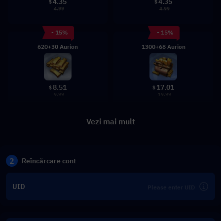
4.35
4.35
$
$
4.99
4.99
- 15%
- 15%
620+30 Aurion
1300+68 Aurion
8.51
17.01
$
$
9.99
19.99
Vezi mai mult
2
Reîncărcare cont
UID