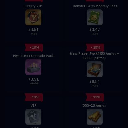
Luxury VIP
Monster Farm Monthly Pass
8.51
3.47
$
$
9.99
3.99
- 15%
- 15%
New Player Pack(450 Aurion +
Mystic Box Upgrade Pack
8888 Spiriton)
8.51
$
8.51
$
10.00
9.99
- 13%
- 13%
VIP
300+15 Aurion