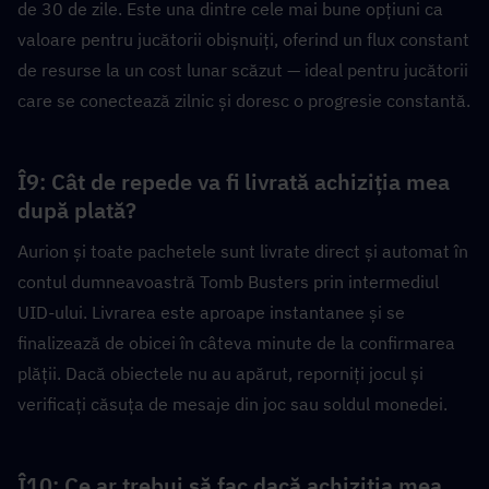
de 30 de zile. Este una dintre cele mai bune opțiuni ca 
valoare pentru jucătorii obișnuiți, oferind un flux constant 
de resurse la un cost lunar scăzut — ideal pentru jucătorii 
care se conectează zilnic și doresc o progresie constantă.
Î9: Cât de repede va fi livrată achiziția mea 
după plată?  
Aurion și toate pachetele sunt livrate direct și automat în 
contul dumneavoastră Tomb Busters prin intermediul 
UID-ului. Livrarea este aproape instantanee și se 
finalizează de obicei în câteva minute de la confirmarea 
plății. Dacă obiectele nu au apărut, reporniți jocul și 
verificați căsuța de mesaje din joc sau soldul monedei.
Î10: Ce ar trebui să fac dacă achiziția mea 