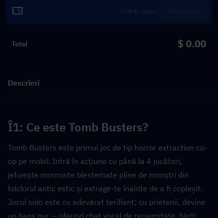
Revendică
$ 0.00
Total
Descrieri
Î1: Ce este Tomb Busters?  
Tomb Busters este primul joc de tip horror extraction co-
op pe mobil. Intră în acțiune cu până la 4 jucători, 
jefuiește morminte blestemate pline de monștri din 
folclorul antic estic și extrage-te înainte de a fi copleșit. 
Jocul solo este cu adevărat terifiant; cu prietenii, devine 
un haos pur — oferind chat vocal de proximitate, hărți 