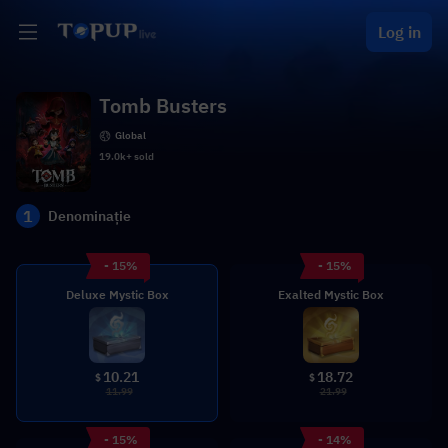
Log in
Tomb Busters
Global
19.0k+ sold
1
Denominație
- 15%
- 15%
Deluxe Mystic Box
Exalted Mystic Box
10.21
18.72
$
$
11.99
21.99
- 15%
- 14%