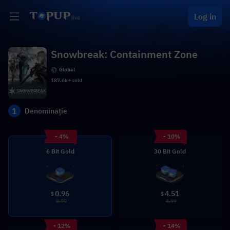
Log in
Snowbreak: Containment Zone
Global
187.6k+ sold
1
Denominație
- 4%
- 10%
6 Bit Gold
30 Bit Gold
0.96
4.51
$
$
0.99
4.99
- 12%
- 14%