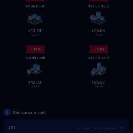
98 Bit Gold
198 Bit Gold
13.24
26.03
$
$
14.99
29.99
- 14%
- 14%
328 Bit Gold
648 Bit Gold
43.33
86.57
$
$
49.99
99.99
2
Reîncărcare cont
UID