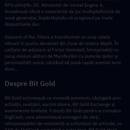
RPG științific 3D. Alimentat de Unreal Engine 4, 
Snowbreak oferă o experiență de joc multiplatformă de 
nouă generație, împărtășindu-vă progresul pe toate 
dispozitivele dvs.
Descent of the Titans a transformat un oraș odată 
vibrant în pustiu devastat din Zona de izolare Aleph. În 
calitate de adjutant al Forței Heimdall, întreprindeți cu 
curaj misiuni alături de Manifestări cu puterile zeilor și 
personalități unice, căutând să pună capăt acestei ierni 
dure...
Despre Bit Gold
Bit Gold acționează ca monedă premium, câștigată prin 
achiziții, realizări, sarcini zilnice, Bit Gold Exchange și 
evenimente limitate. Folosiți Bit Gold pentru a cumpăra 
DigiCash, care alimentează extrageri de cărți, 
reîmprospătări de rezistență și schimburi de articole, cu 
160 de DigiCash asigurând o extragere. Bit Gold oferă 