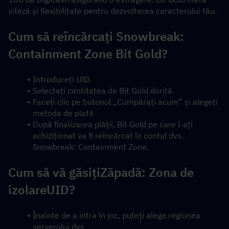
viteză și flexibilitate pentru dezvoltarea caracterului tău.
Cum să reîncărcați Snowbreak: 
Containment Zone Bit Gold?
Introduceți UlD.
Selectați cantitatea de Bit Gold dorită.
Faceți clic pe butonul „Cumpărați acum” și alegeți 
metoda de plată
După finalizarea plății, Bit Gold pe care l-ați 
achiziționat va fi reîncărcat în contul dvs. 
Snowbreak: Containment Zone.
Cum să vă găsiți
Zăpadă: Zona de 
izolare
UID?
Înainte de a intra în joc, puteți alege regiunea 
serverului dvs 