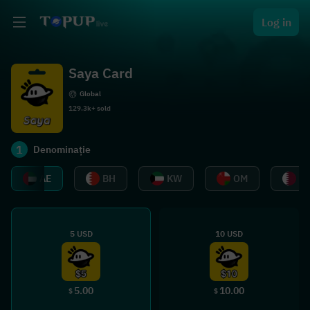
Log in
Saya Card
Global
129.3k+ sold
1
Denominație
AE
BH
KW
OM
Q
5 USD
10 USD
5.00
10.00
$
$