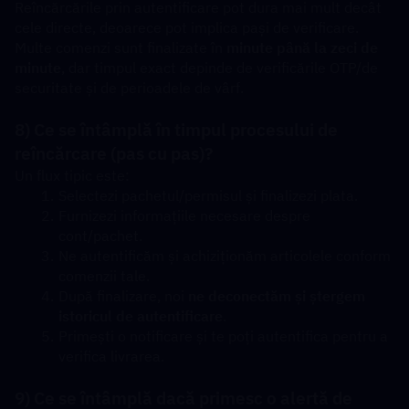
Reîncărcările prin autentificare pot dura mai mult decât 
cele directe, deoarece pot implica pași de verificare. 
Multe comenzi sunt finalizate în 
minute până la zeci de 
minute
, dar timpul exact depinde de verificările OTP/de 
securitate și de perioadele de vârf.
8) Ce se întâmplă în timpul procesului de 
reîncărcare (pas cu pas)?
Un flux tipic este:
Selectezi pachetul/permisul și finalizezi plata.
Furnizezi informațiile necesare despre 
cont/pachet.
Ne autentificăm și achiziționăm articolele conform 
comenzii tale.
După finalizare, noi 
ne deconectăm și ștergem 
istoricul de autentificare
.
Primești o notificare și te poți autentifica pentru a 
verifica livrarea.
9) Ce se întâmplă dacă primesc o alertă de 