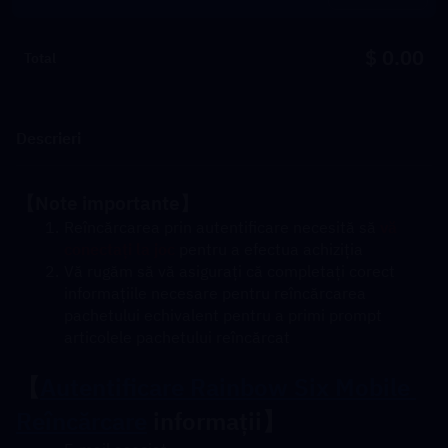
$ 0.00
Total
Descrieri
【Note importante】
Reîncărcarea prin autentificare necesită să 
vă 
conectați la joc
 pentru a efectua achiziția
Vă rugăm să vă asigurați că completați corect 
informațiile necesare pentru reîncărcarea 
pachetului echivalent pentru a primi prompt 
articolele pachetului reîncărcat
【
Autentificare Rainbow Six Mobile 
Reîncărcare
 informații】