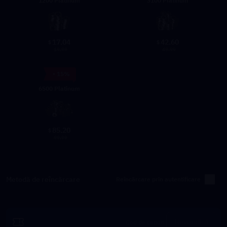
1200 Platinum
3100 Platinum
17.04
42.60
$
$
19.99
49.99
- 15%
6500 Platinum
85.20
$
99.99
Metodă de reîncărcare
Reîncărcare prin autentificare
Revendică