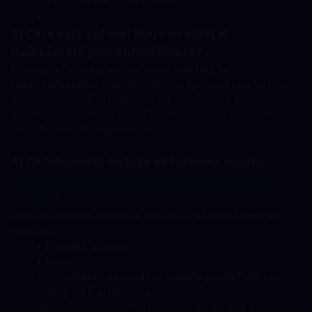
autentificare și verificare (OTP).
3) Care este cel mai mare avantaj al 
Reîncărcării prin Autentificare?
Principalul avantaj este 
accesul mai larg la 
pachete/permise specifice din joc
 (și uneori prețuri mai 
bune) care pot fi achiziționate direct în cont. De 
asemenea, poate ajuta utilizatorii care au opțiuni de 
plată limitate în regiunea lor.
4) Ce informații trebuie să furnizez pentru 
reîncărcarea prin autentificare Rainbow Six 
Mobile
?
Conform acestei pagini de produs, ți se poate cere să 
furnizezi:
E-mailul asociat
Parolă
Un  
captură de ecran
 și 
numele pachetului
 pe care 
doriți să îl achiziționați
Vă rugăm să urmați instrucțiunile de pe pagină și 