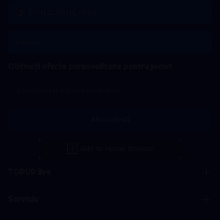
STATELE UNITE - USD
română
Obțineți oferte personalizate pentru jocuri
Abonați-vă
TOPUP live
Serviciu