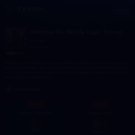
Log in
Rainbow Six Mobile Login Top-up
Global
113.4k+ sold
Rainbow Six Mobile: Este necesară autentificarea în joc pentru a
efectua achiziția; Vă rugăm să contactați serviciul clienți pentru
a furniza adresa de e-mail asociată și numele pachetului pe care
doriți să îl achiziționați.
1
Denominație
- 13%
- 15%
Platinum All-in-One
Premium Pass