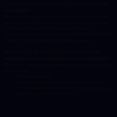
„autentificare de pe un dispozitiv nou” sau de 
securitate?
Acest lucru se poate întâmpla în timpul reîncărcării prin 
autentificare. Dacă momentul corespunde cu comanda 
ta, este de așteptat. Dacă ceva pare neobișnuit 
(oră/regiune greșită), contactează 
Serviciul clienți online
imediat și ia în considerare schimbarea parolei.
10) Ar trebui să îmi schimb parola după ce 
reîncărcarea prin autentificare este finalizată?
Da. Pentru o mai bună securitate a contului, după livrare 
ar trebui să:
Schimbă-ți parola
Revizuiește setările de securitate ale contului
Te deconectezi de la alte sesiuni/dispozitive, dacă 
platforma permite acest lucru