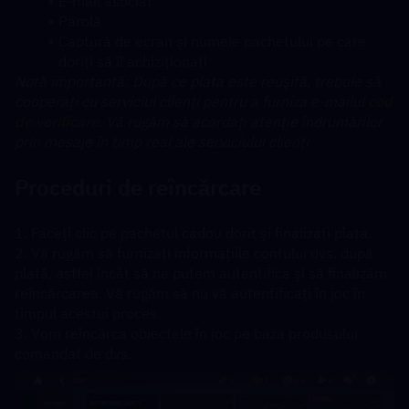
E-mail asociat
Parolă
Captură de ecran și numele pachetului pe care 
doriți să îl achiziționați
﻿Notă importantă: După ce plata este reușită, trebuie să 
cooperați cu serviciul clienți pentru a furniza e-mailul 
cod 
de verificare
. Vă rugăm să acordați atenție îndrumărilor 
prin mesaje în timp real ale serviciului clienți
Proceduri de reîncărcare
1. Faceți clic pe pachetul cadou dorit și finalizați plata. 
2. Vă rugăm să furnizați informațiile contului dvs. după 
plată, astfel încât să ne putem autentifica și să finalizăm 
reîncărcarea. Vă rugăm să nu vă autentificați în joc în 
timpul acestui proces.
3. Vom reîncărca obiectele în joc pe baza produsului 
comandat de dvs.