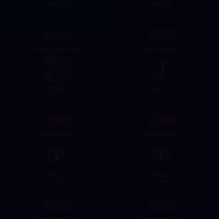
162.92
8.51
$
$
186.94
9.99
- 15%
- 13%
Premium Pass Elite
100 Platinum
17.02
1.75
$
$
19.99
1.99
- 13%
- 15%
250 Platinum
560 Platinum
4.35
8.51
$
$
4.99
9.99
- 15%
- 15%