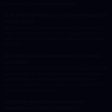
îndrumările de la 
Serviciul clienți online
.
5) Va trebui să furnizez un cod de verificare prin 
e-mail (OTP)?
Da, este posibil. Pagina menționează că, după plată, s-ar 
putea să fie nevoie să cooperezi cu 
Serviciul clienți 
online
 pentru a furniza 
codul de verificare prin e-mail
 în 
timp real.
6) Trebuie să rămân conectat la joc în timpul 
procesului?
Nu. Pagina recomandă în mod specific: 
vă rugăm să nu vă 
autentificați în joc în timpul procesului de reîncărcare 
prin autentificare
. Rămânerea deconectat ajută la 
evitarea conflictelor de autentificare, a solicitărilor de 
securitate sau a întârzierilor.
7) Cât timp durează reîncărcarea prin 
autentificare Rainbow Six Mobile?