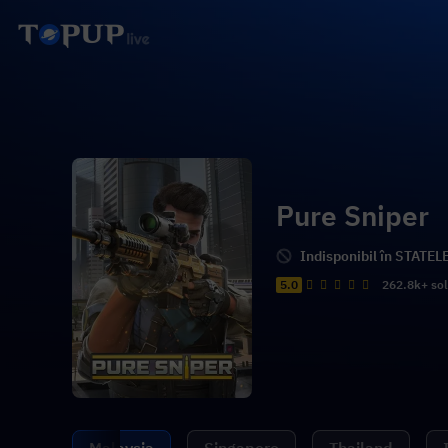
Pure Sniper
Indisponibil în STATEL
5.0
262.8k+ so