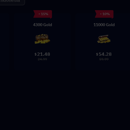
Indonesia
- 15%
- 10%
4300 Gold
11000 Gold
21.48
54.28
$
$
24.99
59.99