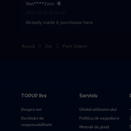
Van****Zero
2026-03-21 00:00:00
Already made 6 purchases here
Acasă
Joc
Pure Sniper
TOPUP live
Serviciu
Despre noi
Ghidul utilizatorului
Declinări de
Politica de expediere
responsabilitate
Metodă de plată