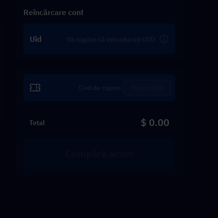
Reîncărcare cont
Uid
Revendică
$ 0.00
Total
Cumpără acum