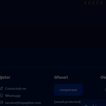
Ajutor
Afaceri
Obț
Contactați-ne
cooperare
Whatsapp
[email protected]
service@topuplive.com