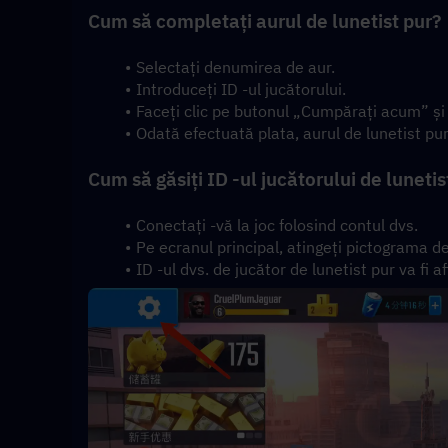
Cum să completați aurul de lunetist pur?
Selectați denumirea de aur.
Introduceți ID -ul jucătorului.
Faceți clic pe butonul „Cumpărați acum” și
Odată efectuată plata, aurul de lunetist pur 
Cum să găsiți ID -ul jucătorului de lunetis
Conectați -vă la joc folosind contul dvs.
Pe ecranul principal, atingeți pictograma de
ID -ul dvs. de jucător de lunetist pur va fi a