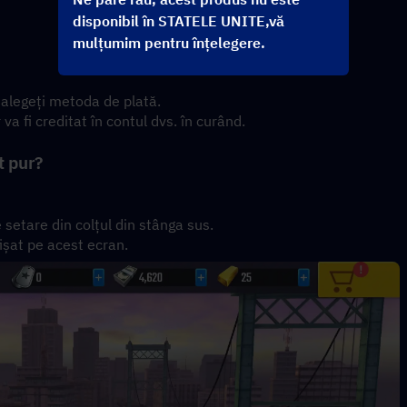
disponibil în STATELE UNITE,vă
mulțumim pentru înțelegere.
 alegeți metoda de plată.
va fi creditat în contul dvs. în curând.
t pur?
 setare din colțul din stânga sus.
fișat pe acest ecran.