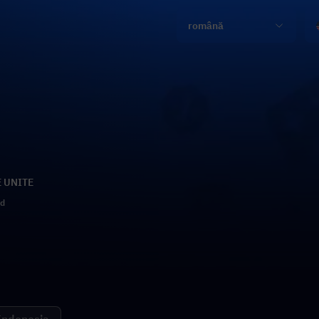
română
E UNITE
ld