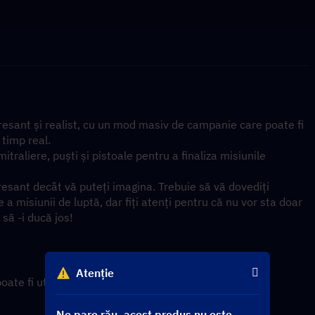
eresant și realist, cu un mod masiv de campanie care poate fi 
 timp real.
traliere, puști și pistoale pentru a finaliza misiunile 
resant decât vă puteți imagina. Trebuie să vă dovediți 
a misiunii de luptă, dar fiți atenți pentru că nu vor sta doar 
 să -i ducă jos!
Atenție
e fi utilizat pentru a achiziționa diverse articole și 
Ne pare rău, acest produs nu este