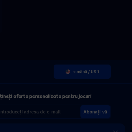
română / USD
ineți oferte personalizate pentru jocuri
Abonați-vă