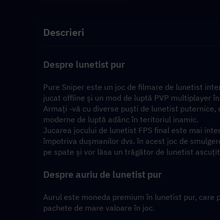
Descrieri
Despre lunetist pur
Pure Sniper este un joc de filmare de lunetist int
jucat offline și un mod de luptă PVP multiplayer în
Armați -vă cu diverse puști de lunetist puternice, mi
moderne de luptă adânc în teritoriul inamic.
Jucarea jocului de lunetist FPS final este mai inte
împotriva dușmanilor dvs. în acest joc de smulgere 
pe spate și vor lăsa un trăgător de lunetist ascuțit
Despre auriu de lunetist pur
Aurul este moneda premium în lunetist pur, care poat
pachete de mare valoare în joc. 