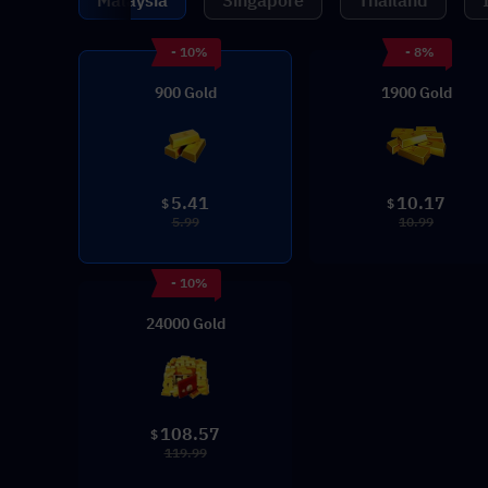
Malaysia
Singapore
Thailand
- 10%
- 8%
900 Gold
1900 Gold
5.41
10.17
$
$
5.99
10.99
- 10%
24000 Gold
108.57
$
119.99