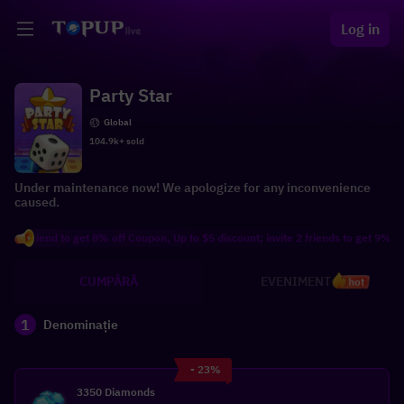
Log in
Party Star
Global
104.9k+ sold
Under maintenance now! We apologize for any inconvenience
caused.
friend to get 8% off Coupon, Up to $5 discount; invite 2 friends to get 9% off Co
CUMPĂRĂ
EVENIMENT
hot
1
Denominație
- 23%
3350 Diamonds