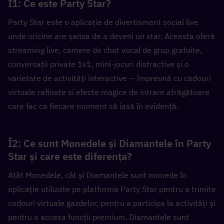
Î1: Ce este Party Star?  
Party Star este o aplicație de divertisment social live 
unde oricine are șansa de a deveni un star. Aceasta oferă 
streaming live, camere de chat vocal de grup gratuite, 
conversații private 1v1, mini-jocuri distractive și o 
varietate de activități interactive — împreună cu cadouri 
virtuale rafinate și efecte magice de intrare atrăgătoare 
care fac ca fiecare moment să iasă în evidență.
Î2: Ce sunt Monedele și Diamantele în Party 
Star și care este diferența?  
Atât Monedele, cât și Diamantele sunt monede în 
aplicație utilizate pe platforma Party Star pentru a trimite 
cadouri virtuale gazdelor, pentru a participa la activități și 
pentru a accesa funcții premium. Diamantele sunt 