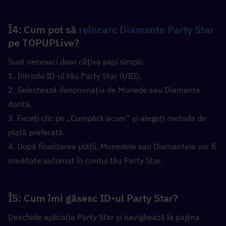
Î4: Cum pot să 
reîncarc Diamante Party Star
pe TOPUPLive?  
Sunt necesari doar câțiva pași simpli:
1. Introdu ID-ul tău Party Star (UID).
2. Selectează denominația de Monede sau Diamante 
dorită.
3. Faceți clic pe „Cumpără acum” și alegeți metoda de 
plată preferată.
4. După finalizarea plății, Monedele sau Diamantele vor fi 
creditate automat în contul tău Party Star.
Î5: Cum îmi găsesc ID-ul Party Star?  
Deschide aplicația Party Star și navighează la pagina 