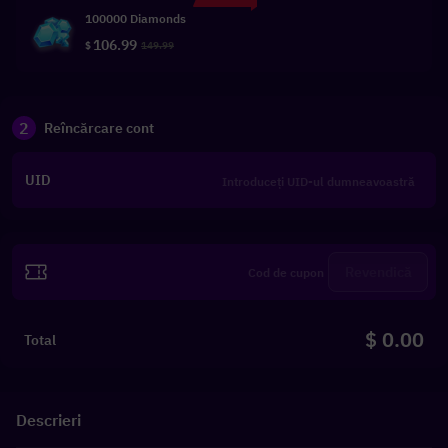
100000 Diamonds
106.99
$
149.99
2
Reîncărcare cont
UID
Revendică
$ 0.00
Total
Descrieri