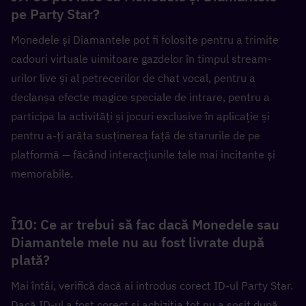
pe Party Star?  
Monedele și Diamantele pot fi folosite pentru a trimite 
cadouri virtuale uimitoare gazdelor în timpul stream-
urilor live și al petrecerilor de chat vocal, pentru a 
declanșa efecte magice speciale de intrare, pentru a 
participa la activități și jocuri exclusive în aplicație și 
pentru a-ți arăta susținerea față de starurile de pe 
platformă — făcând interacțiunile tale mai incitante și 
memorabile.
Î10: Ce ar trebui să fac dacă Monedele sau 
Diamantele mele nu au fost livrate după 
plată?  
Mai întâi, verifică dacă ai introdus corect ID-ul Party Star. 
Dacă ID-ul a fost corect și achiziția tot nu a sosit după 