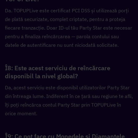
Da. TOPUPLive este certificat PCI DSS și utilizează porți 
de plată securizate, complet criptate, pentru a proteja 
fiecare tranzacție. Doar ID-ul tău Party Star este necesar 
pentru a finaliza reîncărcarea — parola contului sau 
datele de autentificare nu sunt niciodată solicitate.
Î8: Este acest serviciu de reîncărcare 
disponibil la nivel global?  
Da, acest serviciu este disponibil utilizatorilor Party Star 
din întreaga lume. Indiferent în ce țară sau regiune te afli, 
îți poți reîncărca contul Party Star prin TOPUPLive în 
orice moment.
Î9: Ce pot face cu Monedele și Diamantele 