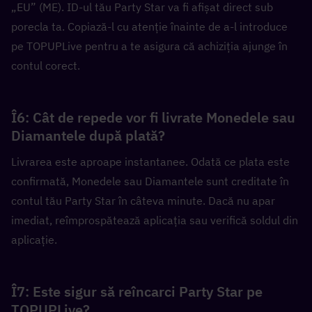
„EU” (ME). ID-ul tău Party Star va fi afișat direct sub 
porecla ta. Copiază-l cu atenție înainte de a-l introduce 
pe TOPUPLive pentru a te asigura că achiziția ajunge în 
contul corect.
Î6: Cât de repede vor fi livrate Monedele sau 
Diamantele după plată?  
Livrarea este aproape instantanee. Odată ce plata este 
confirmată, Monedele sau Diamantele sunt creditate în 
contul tău Party Star în câteva minute. Dacă nu apar 
imediat, reîmprospătează aplicația sau verifică soldul din 
aplicație.
Î7: Este sigur să reîncarci Party Star pe 
TOPUPLive?  