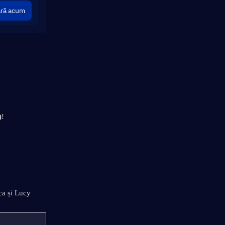
ră acum
)
!
ca și Lucy