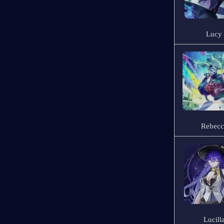
Lucy
Rebecc
Lucill