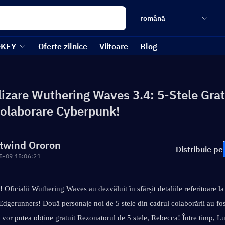
română
-KEY
Oferte zilnice
Viitoare
Blog
lizare Wuthering Waves 3.4: 5-Stele Grat
olaborare Cyberpunk!
twind Ororon
Distribuie pe
5-09 15:06:21
! Oficialii Wuthering Waves au dezvăluit în sfârșit detaliile referitoare la
dgerunners! Două personaje noi de 5 stele din cadrul colaborării au fost
ii vor putea obține gratuit Rezonatorul de 5 stele, Rebecca! Între timp, Luc