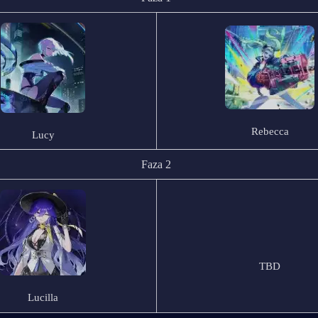
Rebecca
Lucy
Faza 2
TBD
Lucilla