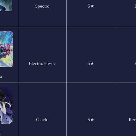
Spectro
5★
Electro/Havoc
5★
a
Glacio
5★
Rect
a