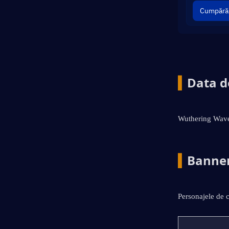
Cumpără
▍
Data d
Wuthering Waves
▍
Banner
Personajele de 