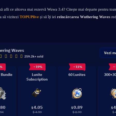
să afli ce altceva mai rezervă Wuwa 3.4? Citește mai departe pentru toate 
a să vizitezi 
TOPUPlive
și să îți iei 
reîncărcarea Wuthering Waves 
re
ering Waves
Vezi m
259.2k+ sold
8%
- 19%
- 11%
-
 Bundle
Lunite
60 Lunites
300+30
Subscription
.80
4.05
0.89
4
$
$
$
.94
$ 4.99
$ 0.99
$ 