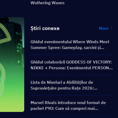
Wuthering Waves
Știri conexe
More
Ghidul evenimentului Where Winds Meet
Summer Spree: Gameplay, sarcini și
recompense
Ghidul colaborării GODDESS OF VICTORY:
NIKKE × Persona: Evenimentul PERSONA
ON FRONTLINE, personaje, bannere și
recompense
Lista de Niveluri a Abilităților de
Supraviețuire pentru Rațe 2026:
Clasamentul Celor Mai Bune Abilități și
Ghid de Construcție
Marvel Rivals introduce noul format de
pachet PYO: Cum să cumperi mai
inteligent în actualizarea magazinului din