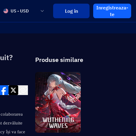
Inregistreaza-
Log in
US - USD
te
uit?
Produse similare
 colaborarea 
 dezvăluite 
y își va face 