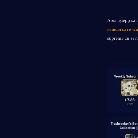
Abia aștepți să 
reîncărcare w
supremă cu servi