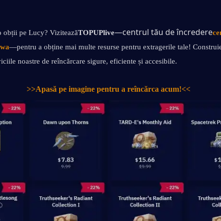
—centrul tău de încredere
o obții pe Lucy? Vizitează
TOPUPlive
ce
uwa
—pentru a obține mai multe resurse pentru extragerile tale! Construieș
ciile noastre de reîncărcare sigure, eficiente și accesibile.
>>Apasă pe imagine pentru a reîncărca acum!<<