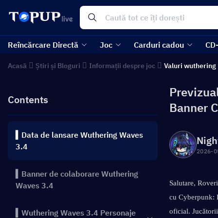
Reîncărcare Directă
Joc
Carduri cadou
CD
Acasă
Știri și Bloguri
Informații despre joc
Valuri wuthering
Previzua
Contents
Banner C
▍Data de lansare Wuthering Waves
Nigh
3.4
2026-0
▍Banner de colaborare Wuthering
Salutare, Roveri
Waves 3.4
cu Cyberpunk: E
oficial. Jucător
▍Wuthering Waves 3.4 Personaje