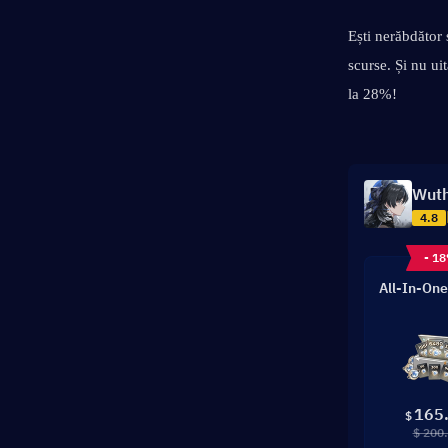
Ești nerăbdător 
scurse. Și nu uit
la 28%!
Wuth
4.8
- 1
All-In-One
165
$
$ 200