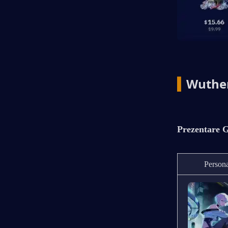
▍
Wuther
Prezentare G
Person