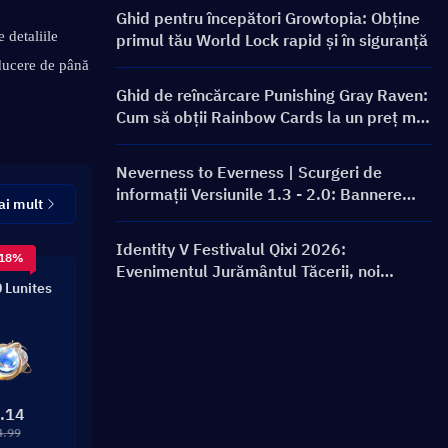
Sezonul 9.5
Ghid pentru începători Growtopia: Obține
detaliile 
primul tău World Lock rapid și în siguranță
ducere de până 
Ghid de reîncărcare Punishing Gray Raven:
Cum să obții Rainbow Cards la un preț mai
bun?
Neverness to Everness | Scurgeri de
informații Versiunile 1.3 - 2.0: Bannere
ai mult
viitoare și Roadmap!
Identity V Festivalul Qixi 2026:
 18%
Evenimentul Jurământul Tăcerii, noi
 Lunites
costume de nivel S și ghid de recompense
.14
4.99