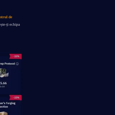
ntrul de 
te-ți echipa 