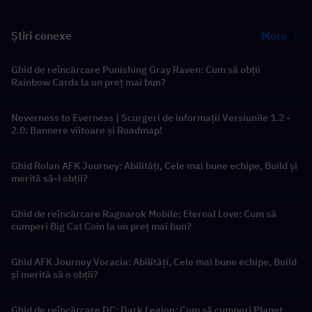
Știri conexe
More
Ghid de reîncărcare Punishing Gray Raven: Cum să obții
Rainbow Cards la un preț mai bun?
Neverness to Everness | Scurgeri de informații Versiunile 1.2 -
2.0: Bannere viitoare și Roadmap!
Ghid Rolan AFK Journey: Abilități, Cele mai bune echipe, Build și
merită să-l obții?
Ghid de reîncărcare Ragnarok Mobile: Eternal Love: Cum să
cumperi Big Cat Coin la un preț mai bun?
Ghid AFK Journey Voracia: Abilități, Cele mai bune echipe, Build
și merită să o obții?
Ghid de reîncărcare DC: Dark Legion: Cum să cumperi Planet