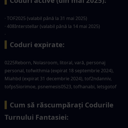
▍
Coduri active (din mai 2025):
· TOF2025 (valabil până la 31 mai 2025)
· 408Interstellar (valabil până la 14 mai 2025)
· 
▍
Coduri expirate:
0225Reborn, Nolasroom, litoral, vară, personaj 
personal, tofwithmia (expirat 18 septembrie 2024), 
Miahbd (expirat 31 decembrie 2024), tof2ndanniv, 
tofps5iorimoe, psnemesis0523, tofhanabi, letsgotof
▍
Cum să răscumpărați Codurile 
Turnului Fantasiei: