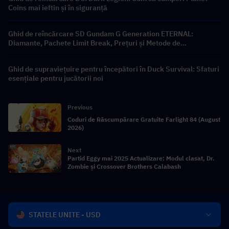
Coins mai ieftin și în siguranță
Ghid de reîncărcare SD Gundam G Generation ETERNAL:
Diamante, Pachete Limit Break, Prețuri și Metode de
Reîncărcare
Ghid de supraviețuire pentru începători în Duck Survival: Sfaturi
esențiale pentru jucătorii noi
Previous
Coduri de Răscumpărare Gratuite Farlight 84 (August
2026)
Next
Partid Eggy mai 2025 Actualizare: Modul clasat, Dr.
Zombie și Crossover Brothers Calabash
STATELE UNITE - USD