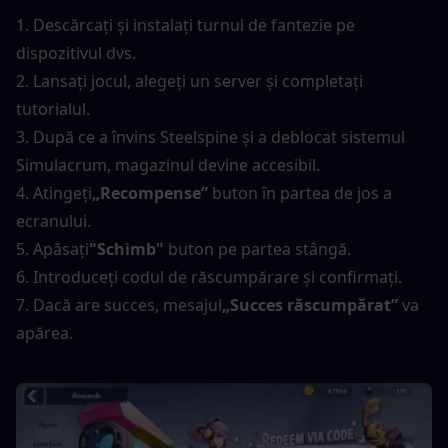
1. Descărcați și instalați turnul de fantezie pe 
dispozitivul dvs.
2. Lansați jocul, alegeți un server și completați 
tutorialul.
3. După ce a învins Steelspine și a deblocat sistemul 
Simulacrum, magazinul devine accesibil.
4. Atingeți
„Recompense”
 buton în partea de jos a 
ecranului.
5. Apăsați
"Schimb"
 buton pe partea stângă.
6. Introduceți codul de răscumpărare și confirmați.
7. Dacă are succes, mesajul
„Succes răscumpărat”
 va 
apărea.