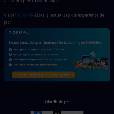
Asistență pentru clienți 24/7
Vizita
Topuplivă
 Astăzi și actualizați -vă experiența de 
joc!
Distribuie pe