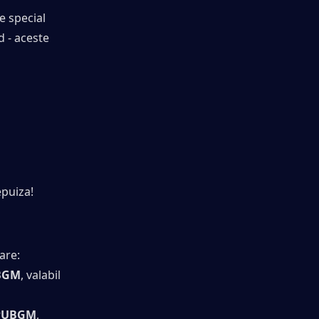
 special 
d - aceste 
epuiza!
are:
UBGM
, valabil 
 PUBGM
, 