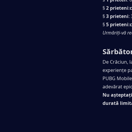
§ 
2 prieteni
:
§ 
3 prieteni
:
§ 
5 prieteni
:
Urmăriți-vă re
Sărbător
De Crăciun, l
experiențe pa
PUBG Mobile, 
adevărat epic
Nu așteptați
durată limit