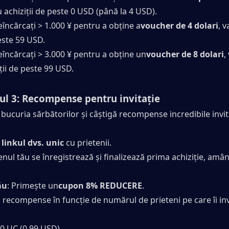
u achiziții de peste 0 USD (până la 4 USD).
eîncărcați > 1.000 ¥ pentru a obține a
voucher de 4 dolari
, v
peste 59 USD.
eîncărcați > 3.000 ¥ pentru a obține un
voucher de 8 dolari
,
ții de peste 99 USD.
l 3: Recompense pentru invitație
ucuria sărbătorilor și câștigă recompense incredibile invit
 linkul dvs. unic
 cu prietenii.
enul tău se înregistrează și finalizează prima achiziție, amân
ău
: Primește un
cupon 8% REDUCERE
.
i recompense în funcție de numărul de prieteni pe care îi invi
60 UC (0,99 USD)