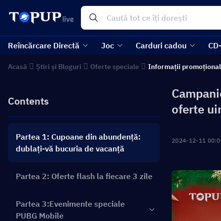
Reîncărcare Directă
Joc
Carduri cadou
CD
Acasă
Știri și Bloguri
Oferte speciale
Informații promoționa
Campanie
Contents
oferte ui
Partea 1: Cupoane din abundență:
2024-12-11 00:0
dublați-vă bucuria de vacanță
Partea 2: Oferte flash la fiecare 3 zile
Partea 3:Evenimente speciale
PUBG Mobile