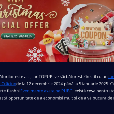
torilor este aici, iar TOPUPlive sărbătorește în stil cu un
cam
e Crăciun
de la 12 decembrie 2024 până la 5 ianuarie 2025. C
rte flash și
Evenimente axate pe PUBG
, există ceva pentru t
astă oportunitate de a economisi mult și de a vă bucura de 