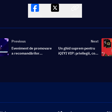
Facebook
X
LINK
Previous
Next
Eveniment de promovare
Un ghid suprem pentru
a recomandărilor
iQIYI VIP: privilegii, cost
Topuplive – ianuarie
și cum să îl obțineți
2025
gratuit