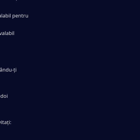
alabil pentru 
 valabil 
ându-ți 
doi 
tați: