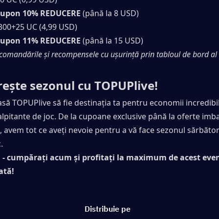
cupon 10% REDUCERE
 (până la 8 USD)
 300+25 UC (4,99 USD)
cupon 11% REDUCERE
 (până la 15 USD)
comandările și recompensele cu ușurință prin tabloul de bord al 
ește sezonul cu TOPUPlive!
asă TOPUPlive să fie destinația ta pentru economii incredibile
lpitante de joc. De la cupoane exclusive până la oferte imba
avem tot ce aveți nevoie pentru a vă face sezonul sărbători
.
 - cumpărați acum și profitați la maximum de acest eve
ată!
Distribuie pe