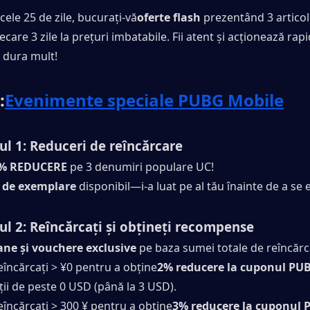
cele 25 de zile, bucurați-vă
oferte flash
 prezentând 3 articole
iecare 3 zile la prețuri imbatabile. Fii atent și acționează rapi
 dura mult!
:
Evenimente speciale PUBG Mobile
l 1: Reduceri de reîncărcare
4% REDUCERE
 pe 3 denumiri populare UC!
0 de exemplare
 disponibil—i-a luat pe al tău înainte de a se 
l 2: Reîncărcați și obțineți recompense
ne și vouchere exclusive
 pe baza sumei totale de reîncărc
eîncărcați > ¥0 pentru a obține
2% reducere la cuponul P
ții de peste 0 USD (până la 3 USD).
eîncărcați > 300 ¥ pentru a obține
3% reducere la cuponul