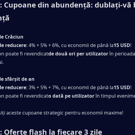
: Cupoane din abundență: dublați-vă 
nță
de Crăciun
de reducere
: 4% + 5% + 6%, cu economii de până la
15 USD
!
on poate fi revendicat
de două ori per utilizator
 în perioada
i.
e sfârșit de an
de reducere
: 3% + 5% + 7%, cu economii de până la
15 USD
!
on poate fi revendicat
o dată pe utilizator
 în timpul evenime
osiți aceste cupoane strategic pentru economii maxime!
 Oferte flash la fiecare 3 zile