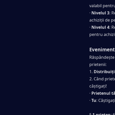
valabil pentr
· 
Nivelul 3
: R
achiziții de 
· 
Nivelul 4
: R
pentru achizi
Evenimentu
Răspândește b
prietenii:
1. 
Distribuiți
2. Când priet
câștigați!
· 
Prietenul t
· 
Tu
: Câștigaț
§ 
1 prieten
: 