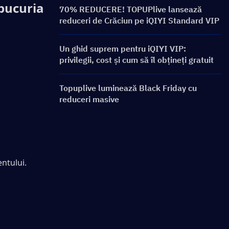
bucuria 
70% REDUCERE! TOPUPlive lansează
reduceri de Crăciun pe iQIYI Standard VIP
Un ghid suprem pentru iQIYI VIP:
privilegii, cost și cum să îl obțineți gratuit
Topuplive luminează Black Friday cu
 
reduceri masive
ntului.