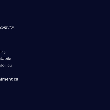
contului.
 și 
tabile 
lor cu 
niment cu 