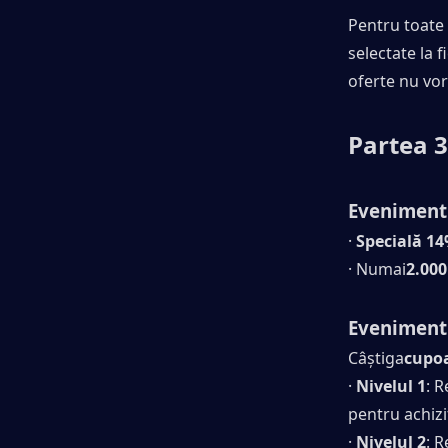
Pentru toate 
selectate la f
oferte nu vor
Partea 3
Evenimentu
· 
Specială 1
· Numai
2.00
Evenimentu
Câştiga
cupoa
· 
Nivelul 1
: R
pentru achizi
· 
Nivelul 2
: R