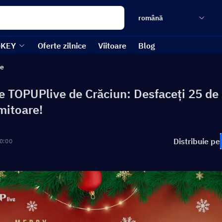
română
-KEY
Oferte zilnice
Viitoare
Blog
le
 TOPUPlive de Crăciun: Desfaceți 25 de 
mitoare!
Distribuie pe
0:00