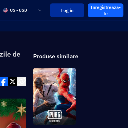
Inregistreaza-
Log in
US - USD
te
zile de
Produse similare