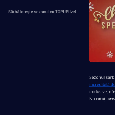
Sărbătorește sezonul cu TOPUPlive!
Sezonul sărbă
incredibilă d
exclusive, ofe
Nu ratați ace