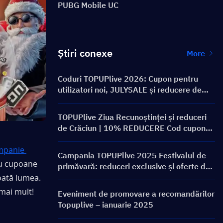
PUBG Mobile UC
Știri conexe
More
Coduri TOPUPlive 2026: Cupon pentru
utilizatori noi, JULYSALE și reducere de
10%
TOPUPlive Ziua Recunoștinței și reduceri
de Crăciun | 10% REDUCERE Cod cupon
TOPUP10 + Oferte zilnice
panie 
Campania TOPUPlive 2025 Festivalul de
u cupoane 
primăvară: reduceri exclusive și oferte de
încărcare pentru jocuri
oată lumea. 
mai mult!
Eveniment de promovare a recomandărilor
Topuplive – ianuarie 2025