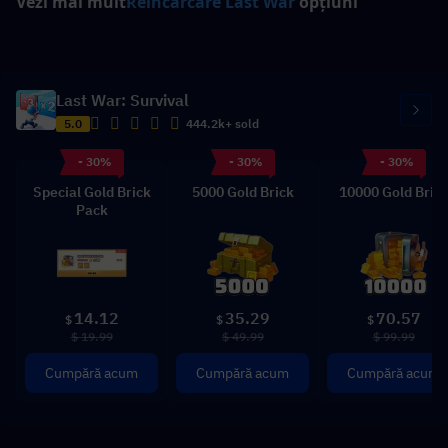
Vezi mai mult
Reîncărcare Last War
 opțiuni
Last War: Survival
5.0
444.2k+ sold
- 30%
- 30%
- 30%
Special Gold Brick
5000 Gold Brick
10000 Gold Bric
Pack
14.12
35.29
70.57
$
$
$
$ 19.99
$ 49.99
$ 99.99
Cumpără acum
Cumpără acum
Cumpără acum