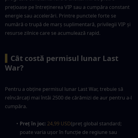
prețioase pe întreținerea VIP sau a cumpăra constant 
energie sau accelerări. Printre punctele forte se 
numără o trupă de marș suplimentară, privilegii VIP și 
resurse zilnice care se acumulează rapid.
▍
Cât costă permisul lunar Last 
War?
Pentru a obține permisul lunar Last War, trebuie să 
reîncărcați mai întâi 2500 de cărămizi de aur pentru a-l 
cumpăra. 
Preț în joc:
24,99 USD
(preț global standard; 
poate varia ușor în funcție de regiune sau 