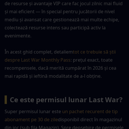
de resurse și avantaje VIP care fac jocul zilnic mai fluid 
și mai eficient — în special pentru jucătorii de nivel 
mediu și avansat care gestionează mai multe echipe, 
colectează resurse intens sau participă activ la 
evenimente.
În acest ghid complet, detaliem
tot ce trebuie să știi 
despre Last War Monthly Pass
: prețul exact, toate 
recompensele, dacă merită cumpărat în 2026 și cea 
mai rapidă și ieftină modalitate de a-l obține.
▍
Ce este permisul lunar Last War?
Super permisul lunar este 
un pachet recurent de tip 
abonament pe 30 de zile
disponibil direct în magazinul 
din joc (sub fila Magazin). Spre deosebire de permisele 