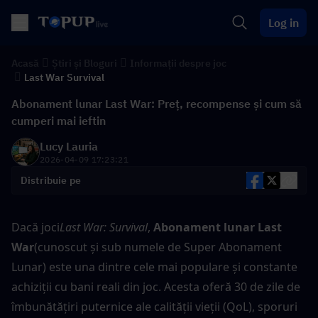
Log in
Acasă
Știri și Bloguri
Informații despre joc
Last War Survival
Abonament lunar Last War: Preț, recompense și cum să
cumperi mai ieftin
Lucy Lauria
2026-04-09 17:23:21
Distribuie pe
Dacă joci
Last War: Survival
, 
Abonament lunar Last 
War
(cunoscut și sub numele de Super Abonament 
Lunar) este una dintre cele mai populare și constante 
achiziții cu bani reali din joc. Acesta oferă 30 de zile de 
îmbunătățiri puternice ale calității vieții (QoL), sporuri 