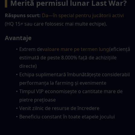
▍
Merită permisul lunar Last War?
Răspuns scurt:
Da—în special pentru jucătorii activi
(HQ 15+ sau care folosesc mai multe echipe).
Avantaje
Extrem de
valoare mare pe termen lung
(eficiență 
estimată de peste 8.000% față de achizițiile 
directe)
Echipa suplimentară îmbunătățește considerabil 
performanța la farming și evenimente
Timpul VIP economisește o cantitate mare de 
pietre prețioase
Venit zilnic de resurse de încredere
Beneficiu constant în toate etapele jocului