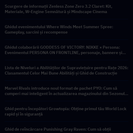
Scurgere de informații Zenless Zone Zero 3.2 Claret: Kit,
Materiale, W-Engine Semnătură și Mindscape Cinema
Ghidul evenimentului Where Winds Meet Summer Spree:
Gameplay, sarcini și recompense
Ghidul colaborării GODDESS OF VICTORY: NIKKE × Persona:
Evenimentul PERSONA ON FRONTLINE, personaje, bannere și
recompense
Lista de Niveluri a Abilităților de Supraviețuire pentru Rațe 2026:
Clasamentul Celor Mai Bune Abilități și Ghid de Construcție
Marvel Rivals introduce noul format de pachet PYO: Cum să
cumperi mai inteligent în actualizarea magazinului din Sezonul
9.5
Ghid pentru începători Growtopia: Obține primul tău World Lock
rapid și în siguranță
Ghid de reîncărcare Punishing Gray Raven: Cum să obții