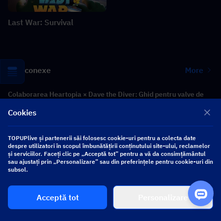
Last War: Survival
Știri conexe
More
Colaborarea Heartopia × Dave the Diver: Ghid pentru valve de
scufundare și recompense
Cookies
Scurgere de informații Zenless Zone Zero 3.2 Claret: Kit,
Materiale, W-Engine Semnătură și Mindscape Cinema
TOPUPlive și partenerii săi folosesc cookie-uri pentru a colecta date
despre utilizatori în scopul îmbunătățirii conținutului site-ului, reclamelor
și serviciilor. Faceți clic pe „Acceptă tot” pentru a vă da consimțământul
Ghidul evenimentului Where Winds Meet Summer Spree:
sau ajustați prin „Personalizare” sau din preferințele pentru cookie-uri din
subsol.
Gameplay, sarcini și recompense
Ghidul colaborării GODDESS OF VICTORY: NIKKE × Persona:
Acceptă tot
Personalizare
Evenimentul PERSONA ON FRONTLINE, personaje, bannere și
recompense