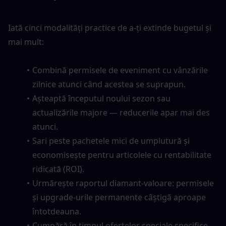
Iată cinci modalități practice de a-ți extinde bugetul și 
mai mult:
Combină permisele de eveniment cu vânzările 
zilnice atunci când acestea se suprapun.
Așteaptă începutul noului sezon sau 
actualizările majore — reducerile apar mai des 
atunci.
Sari peste pachetele mici de umplutură și 
economisește pentru articolele cu rentabilitate 
ridicată (ROI).
Urmărește raportul diamant-valoare: permisele 
și upgrade-urile permanente câștigă aproape 
întotdeauna.
Cumpără în timpul ofertelor speciale specifice 