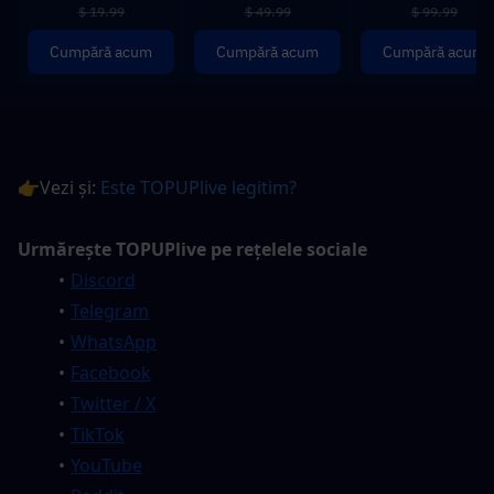
$ 19.99
$ 49.99
$ 99.99
Cumpără acum
Cumpără acum
Cumpără acum
👉Vezi și: 
Este TOPUPlive legitim?
Urmărește TOPUPlive pe rețelele sociale
Discord
Telegram
WhatsApp
Facebook
Twitter / X
TikTok
YouTube