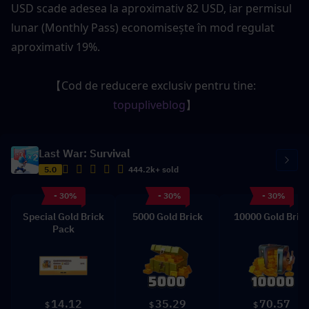
USD scade adesea la aproximativ 82 USD, iar permisul 
lunar (Monthly Pass) economisește în mod regulat 
aproximativ 19%.
【Cod de reducere exclusiv pentru tine: 
topupliveblog
】
Last War: Survival
5.0
444.2k+ sold
- 30%
- 30%
- 30%
Special Gold Brick
5000 Gold Brick
10000 Gold Bric
Pack
14.12
35.29
70.57
$
$
$