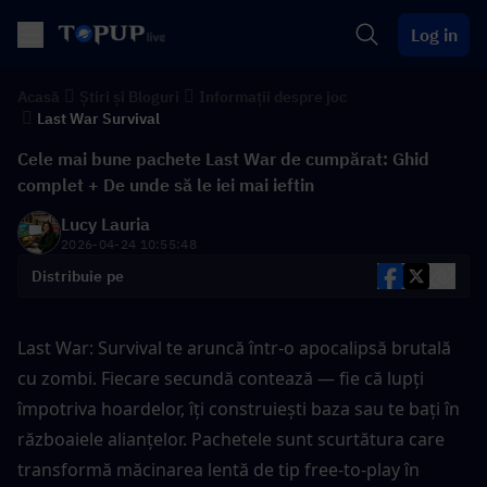
Log in
Acasă
Știri și Bloguri
Informații despre joc
Last War Survival
Cele mai bune pachete Last War de cumpărat: Ghid
complet + De unde să le iei mai ieftin
Lucy Lauria
2026-04-24 10:55:48
Distribuie pe
Last War: Survival te aruncă într-o apocalipsă brutală 
cu zombi. Fiecare secundă contează — fie că lupți 
împotriva hoardelor, îți construiești baza sau te bați în 
războaiele alianțelor. Pachetele sunt scurtătura care 
transformă măcinarea lentă de tip free-to-play în 