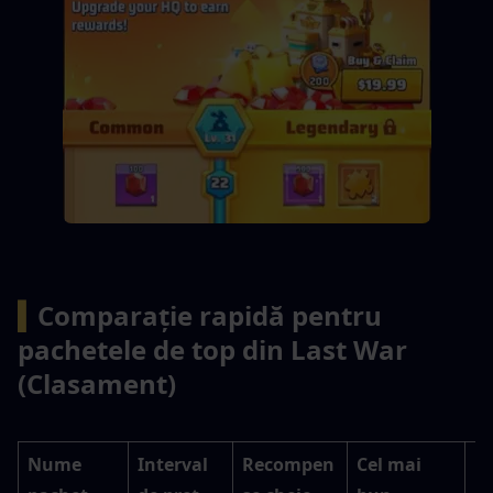
▍
Comparație rapidă pentru 
pachetele de top din Last War 
(Clasament)
Nume 
Interval 
Recompen
Cel mai 
E