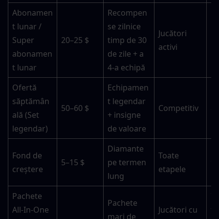
Abonamen
Recompen
t lunar / 
se zilnice 
Jucători 
Super 
20–25 $
timp de 30 
1
activi
abonamen
de zile + a 
t lunar
4-a echipă
Ofertă 
Echipamen
săptămân
t legendar 
50–60 $
Competitiv
8
ală (Set 
+ insigne 
legendar)
de valoare
Diamante 
Fond de 
Toate 
5–15 $
pe termen 
9
creștere
etapele
lung
Pachete 
7–
Pachete 
All-In-One 
Jucători cu 
fu
mari de 