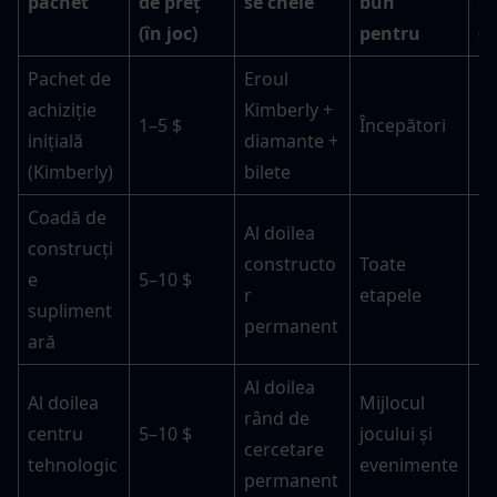
pachet
de preț 
se cheie
bun 
a 
(în joc)
pentru
(1
Pachet de 
Eroul 
achiziție 
Kimberly + 
1–5 $
Începători
1
inițială 
diamante + 
(Kimberly)
bilete
Coadă de 
Al doilea 
construcți
constructo
Toate 
e 
5–10 $
9
r 
etapele
supliment
permanent
ară
Al doilea 
Al doilea 
Mijlocul 
rând de 
centru 
5–10 $
jocului și 
9
cercetare 
tehnologic
evenimente
permanent