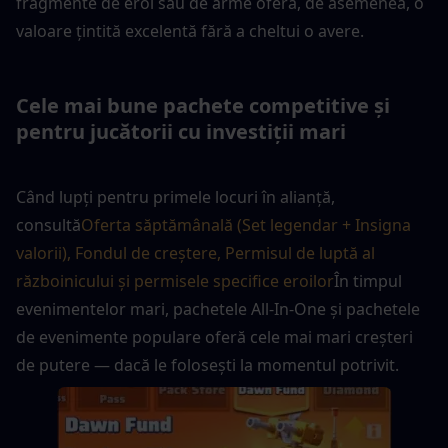
fragmente de eroi sau de arme oferă, de asemenea, o 
valoare țintită excelentă fără a cheltui o avere.
Cele mai bune pachete competitive și 
pentru jucătorii cu investiții mari
Când lupți pentru primele locuri în alianță, 
consultă
Oferta săptămânală (Set legendar + Insigna 
valorii), Fondul de creștere, Permisul de luptă al 
războinicului și permisele specifice eroilor
În timpul 
evenimentelor mari, pachetele All-In-One și pachetele 
de evenimente populare oferă cele mai mari creșteri 
de putere — dacă le folosești la momentul potrivit.