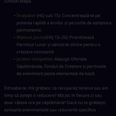
cunoști etapa.
Începător
 (HQ sub 15): Concentrează-te pe 
puterea rapidă a eroilor și pe cozile de așteptare 
permanente.
Mijlocul jocului
(HQ 15–25): Prioritizează 
Permisul Lunar și vânzările zilnice pentru o 
creștere constantă.
Jucător competitiv
: Adaugă Ofertele 
Săptămânale, Fondul de Creștere și permisele 
de eveniment peste elementele de bază.
Întreabă-te: mă grăbesc să recuperez terenul sau am 
timp să aștept o reducere? Mă joc în fiecare zi sau 
doar câteva ore pe săptămână? Dacă nu te grăbești, 
așteaptă evenimentele sau reducerile specifice 