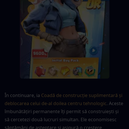
În continuare, ia 
Coadă de construcție suplimentară și 
deblocarea celui de-al doilea centru tehnologic
. Aceste 
îmbunătățiri permanente îți permit să construiești și 
să cercetezi două lucruri simultan. Ele economisesc 
săptămâni de așteptare și asigură o creștere 