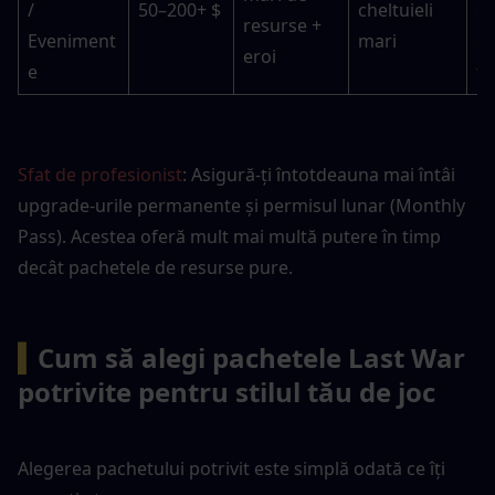
/ 
50–200+ $
cheltuieli 
de
resurse + 
Eveniment
mari
e
eroi
e
t)
Sfat de profesionist
: Asigură-ți întotdeauna mai întâi 
upgrade-urile permanente și permisul lunar (Monthly 
Pass). Acestea oferă mult mai multă putere în timp 
decât pachetele de resurse pure.
▍
Cum să alegi pachetele Last War 
potrivite pentru stilul tău de joc
Alegerea pachetului potrivit este simplă odată ce îți 