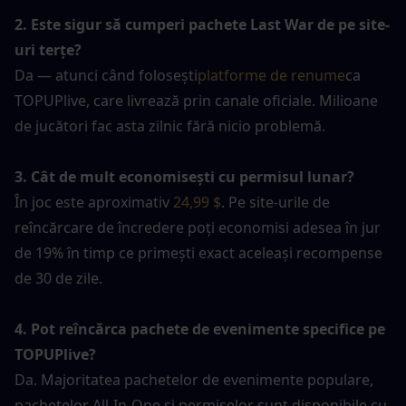
2. Este sigur să cumperi pachete Last War de pe site-
uri terțe?
Da — atunci când folosești
platforme de renume
ca 
TOPUPlive, care livrează prin canale oficiale. Milioane 
de jucători fac asta zilnic fără nicio problemă.
3. Cât de mult economisești cu permisul lunar?
În joc este aproximativ 
24,99 $
. Pe site-urile de 
reîncărcare de încredere poți economisi adesea în jur 
de 19% în timp ce primești exact aceleași recompense 
de 30 de zile.
4. Pot reîncărca pachete de evenimente specifice pe 
TOPUPlive?
Da. Majoritatea pachetelor de evenimente populare, 
pachetelor All-In-One și permiselor sunt disponibile cu 