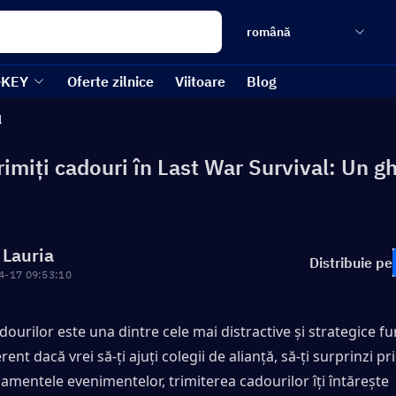
română
-KEY
Oferte zilnice
Viitoare
Blog
l
imiți cadouri în Last War Survival: Un g
 Lauria
Distribuie pe
4-17 09:53:10
ourilor este una dintre cele mai distractive și strategice func
erent dacă vrei să-ți ajuți colegii de alianță, să-ți surprinzi pri
asamentele evenimentelor, trimiterea cadourilor îți întărește 