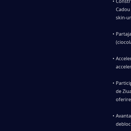
Constru
Cadou 
skin-u
Partaja
(ciocol
Acceler
accele
Partic
de Ziua
oferir
Avantaj
debloch