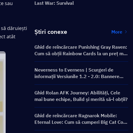
te sau 
Last War: Survival
să dăruiești 
Știri conexe
More
ct atât 
Ghid de reîncărcare Punishing Gray Raven:
Cum să obții Rainbow Cards la un preț mai
bun?
Neverness to Everness | Scurgeri de
informații Versiunile 1.2 - 2.0: Bannere
viitoare și Roadmap!
Ghid Rolan AFK Journey: Abilități, Cele
mai bune echipe, Build și merită să-l obții?
Ghid de reîncărcare Ragnarok Mobile:
Eternal Love: Cum să cumperi Big Cat Coin
la un preț mai bun?