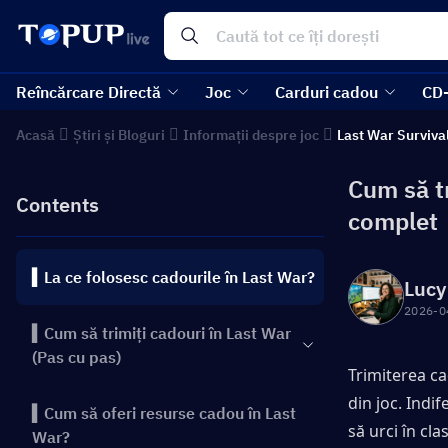
Reîncărcare Directă
Joc
Carduri cadou
CD
Acasă
Știri și Bloguri
Informații despre joc
Last War Surviva
Cum să tr
Contents
complet
▍La ce folosesc cadourile în Last War?
Lucy
2026-0
▍Cum să trimiți cadouri în Last War
(Pas cu pas)
Trimiterea cad
din joc. Indif
▍Cum să oferi resurse cadou în Last
să urci în cl
War?