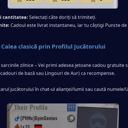
i cantitatea:
 Selectați câte doriți să trimiteți.
mite:
 Cadoul este livrat instantaneu, iar tu câștigi Puncte d
Calea clasică prin Profilul Jucătorului
ă sarcinile zilnice – Vei primi adesea jetoane cadou gratuite s
 cadouri de bază sau Lingouri de Aur) ca recompense.
tarul jucătorului în chat-ul alianței/lumii sau caută numele/U