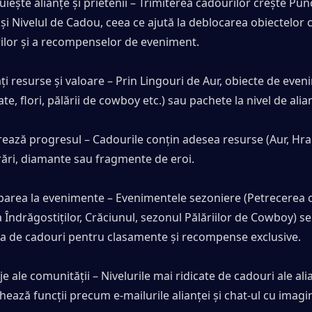
iește alianțe și prietenii – Trimiterea cadourilor crește Punc
și Nivelul de Cadou, ceea ce ajută la deblocarea obiectelor c
rilor și a recompenselor de eveniment.
ți resurse și valoare – Prin Lingouri de Aur, obiecte de even
ate, flori, pălării de cowboy etc.) sau pachete la nivel de alia
ează progresul – Cadourile conțin adesea resurse (Aur, Hrană
rări, diamante sau fragmente de eroi.
iparea la evenimente – Evenimentele sezoniere (Petrecerea c
 Îndrăgostiților, Crăciunul, sezonul Pălăriilor de Cowboy) se
ea de cadouri pentru clasamente și recompense exclusive.
e ale comunității – Nivelurile mai ridicate de cadouri ale alia
ează funcții precum e-mailurile alianței și chat-ul cu imagin