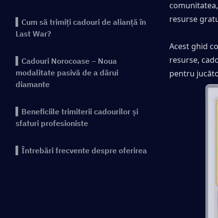
comunitatea, î
resurse gratu
▍Cum să trimiți cadouri de alianță în
Last War?
Acest ghid c
resurse, cado
▍Cadouri Norocoase – Noua
modalitate pasivă de a dărui
pentru jucător
diamante
▍Beneficiile trimiterii cadourilor și
sfaturi profesioniste
▍Întrebări frecvente despre oferirea
de cadouri în Last War
▍Concluzie