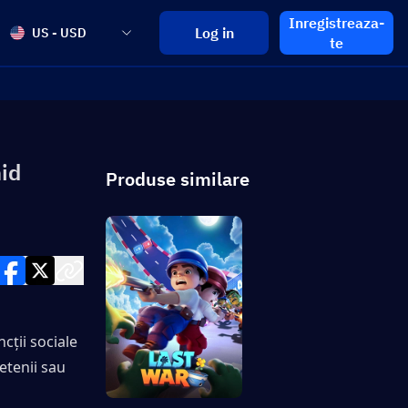
Inregistreaza-
Log in
US - USD
te
hid
Produse similare
ții sociale 
etenii sau 