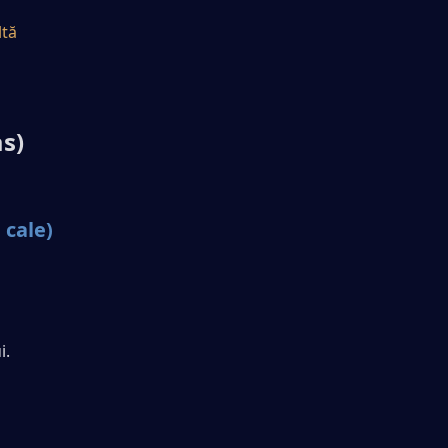
tă 
as)
 cale)
i.