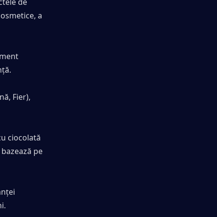
tele de 
osmetice, a 
iment 
nță.
, Fier), 
u ciocolată 
 bazează pe 
nței 
i.