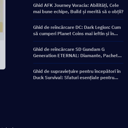
Ghid AFK Journey Voracia: Abilități, Cele
mai bune echipe, Build și merită să o obții?
Ghid de reîncărcare DC: Dark Legion: Cum
să cumperi Planet Coins mai ieftin și în
siguranță
Ghid de reîncărcare SD Gundam G
Generation ETERNAL: Diamante, Pachete
Limit Break, Prețuri și Metode de
Reîncărcare
Ghid de supraviețuire pentru începători în
Duck Survival: Sfaturi esențiale pentru
jucătorii noi