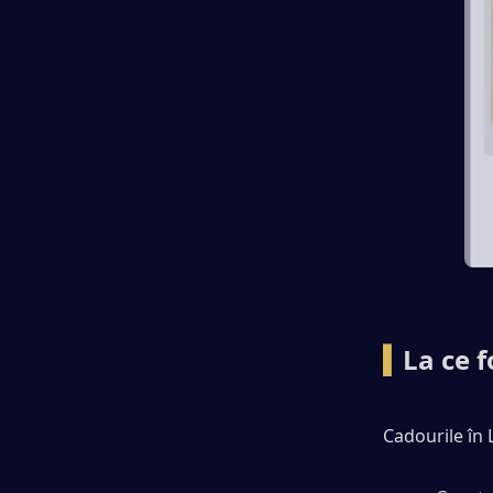
▍
La ce f
Cadourile în 