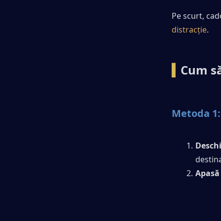
Pe scurt, cad
distracție
.
▍
Cum să
Metoda 1:
Deschi
destina
Apasă 