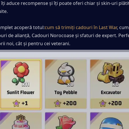
ți aduce recompense și îți poate oferi chiar și skin-uri plăti
ite.
omplet acoperă totul:
cum să trimiți cadouri în Last War
, cum 
uri de alianță, Cadouri Norocoase și sfaturi de expert. Perfe
ii noi, cât și pentru cei veterani.