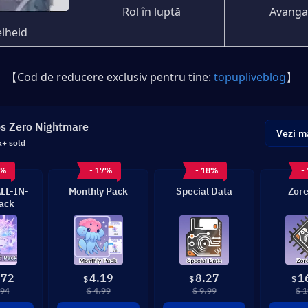
Rol în luptă
Avanga
lheid
【Cod de reducere exclusiv pentru tine: 
topupliveblog
】
s Zero Nightmare
Vezi m
k+ sold
7%
- 17%
- 18%
-
ALL-IN-
Monthly Pack
Special Data
Zore
ack
.72
4.19
8.27
1
$
$
$
.94
$ 4.99
$ 9.99
$ 1