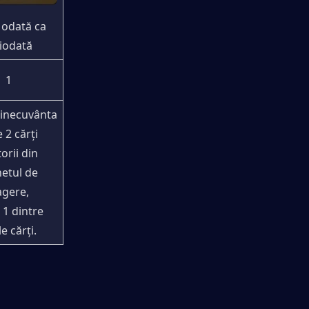
 odată ca 
ciodată
1
Binecuvânta
 2 cărți 
orii din 
etul de 
gere, 
1 dintre 
e cărți.