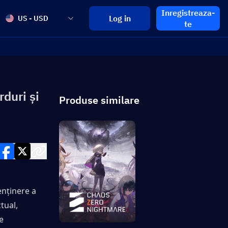
Inregistreaza-
Log in
US - USD
te
duri și
Produse similare
nținere a 
ual, 
 