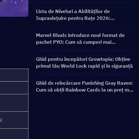
ON FRONTLINE, personaje, bannere și
recompense
Lista de Niveluri a Abilităților de
Supraviețuire pentru Rațe 2026:
Clasamentul Celor Mai Bune Abilități și
Ghid de Construcție
Marvel Rivals introduce noul format de
pachet PYO: Cum să cumperi mai
inteligent în actualizarea magazinului din
Sezonul 9.5
Ghid pentru începători Growtopia: Obține
primul tău World Lock rapid și în siguranță
Ghid de reîncărcare Punishing Gray Raven:
Cum să obții Rainbow Cards la un preț mai
bun?
l