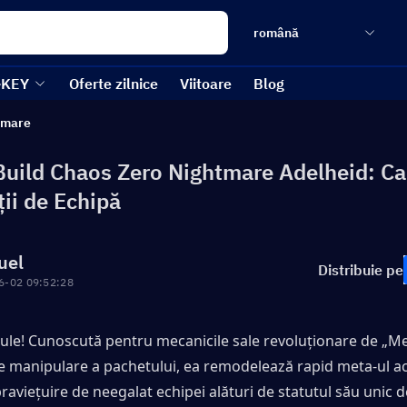
română
-KEY
Oferte zilnice
Viitoare
Blog
tmare
Build Chaos Zero Nightmare Adelheid: Car
ii de Echipă
uel
Distribuie pe
6-02 09:52:28
rule! Cunoscută pentru mecanicile sale revoluționare de „Me
de manipulare a pachetului, ea remodelează rapid meta-ul act
raviețuire de neegalat echipei alături de statutul său unic de