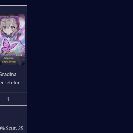
Grădina 
ecretelor
1
% Scut, 25