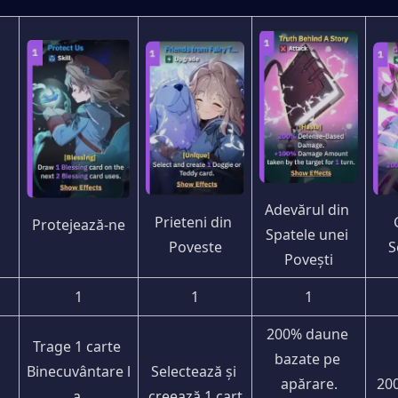
Adevărul din 
Prieteni din 
Protejează-ne
Spatele unei 
S
Poveste
Povești
1
1
1
200% daune 
Trage 1 carte 
bazate pe 
Binecuvântare l
Selectează și 
apărare.
200
a 
creează 1 cart