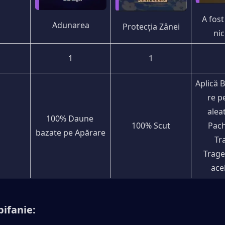
A fost
Adunarea
Protecția Zânei
ni
1
1
Aplică 
re pe
aleat
100% Daune 
100% Scut
Pach
bazate pe Apărare
Tra
Trage 
acel
pifanie: