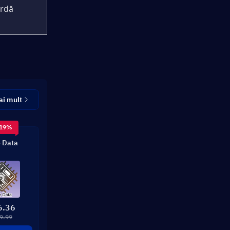
rdă
ai mult
 19%
 Data
6.36
9.99