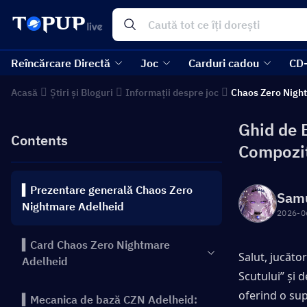
Reîncărcare Directă
Joc
Carduri cadou
CD
Acasă
Știri și Bloguri
Informații despre joc
Chaos Zero Nigh
Ghid de 
Contents
Compoziț
▍Prezentare generală Chaos Zero
Sam
Nightmare Adelheid
2026-0
▍Card Chaos Zero Nightmare
Salut, jucăto
Adelheid
Scutului” și 
oferind o sup
▍Mecanica de bază CZN Adelheid: