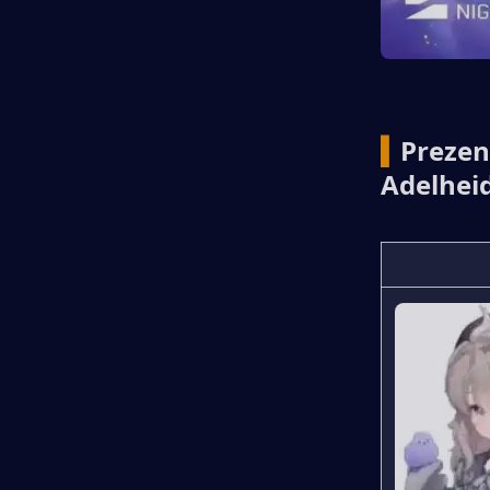
▍
Prezen
Adelhei