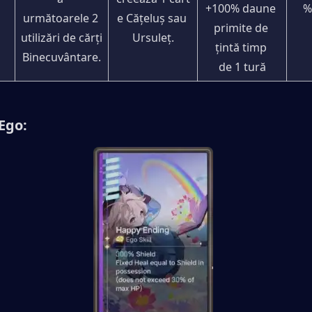
+100% daune 
%
următoarele 2 
e Cățeluș sau 
primite de 
utilizări de cărți 
Ursuleț.
țintă timp 
Binecuvântare.
de 1 tură
 Ego: