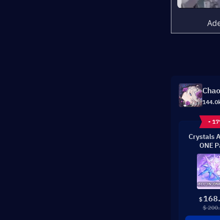
Ade
Chao
144.0
- 1
Crystals 
ONE P
168
$
$ 200