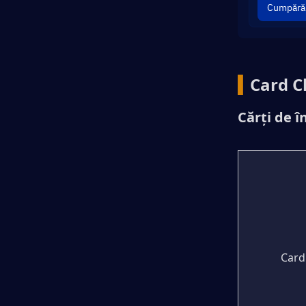
Cumpără
▍
Card C
Cărți de î
Card