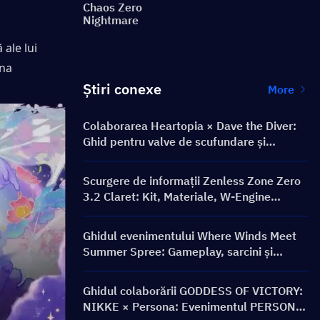
Chaos Zero
Nightmare
ale lui 
na 
Știri conexe
More
Colaborarea Heartopia × Dave the Diver:
Ghid pentru valve de scufundare și
recompense
Scurgere de informații Zenless Zone Zero
3.2 Claret: Kit, Materiale, W-Engine
Semnătură și Mindscape Cinema
Ghidul evenimentului Where Winds Meet
Summer Spree: Gameplay, sarcini și
recompense
Ghidul colaborării GODDESS OF VICTORY:
NIKKE × Persona: Evenimentul PERSONA