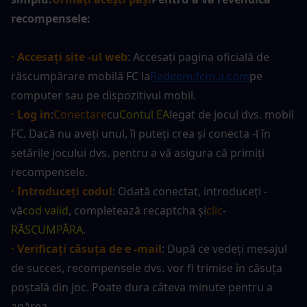
recompensele:
· Accesați site -ul web
: Accesați pagina oficială de 
răscumpărare mobilă FC la
Redeem.fcm.a.com
pe 
computer sau pe dispozitivul mobil.
· Log in
:
Conectare
cu
Contul EA
legat de jocul dvs. mobil 
FC. Dacă nu aveți unul, îl puteți crea și conecta -l în 
setările jocului dvs. pentru a vă asigura că primiți 
recompensele.
· Introduceți codul
: Odată conectat, introduceți -
vă
cod valid
, completează recaptcha și
clic
-
RĂSCUMPĂRA
.
· Verificați căsuța de e -mail
: După ce vedeți mesajul 
de succes, recompensele dvs. vor fi trimise în căsuța 
poștală din joc. Poate dura câteva minute pentru a 
apărea.