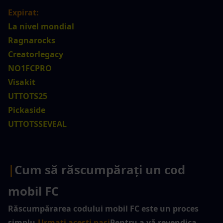
Expirat:
La nivel mondial
Ragnarocks
Creatorlegacy
NO1FCPRO
Visakit
UTTOTS25
Pickaside
UTTOTSSEVEAL
|
Cum să răscumpărați un cod 
mobil FC
Răscumpărarea codului mobil FC este un proces 
simplu.
Urmați acești pași
Pentru a vă revendica 