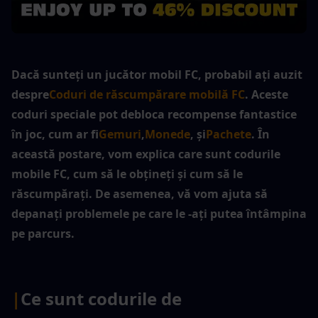
Dacă sunteți un jucător mobil FC, probabil ați auzit 
despre
Coduri de răscumpărare mobilă FC
. Aceste 
coduri speciale pot debloca recompense fantastice 
în joc, cum ar fi
Gemuri
,
Monede
, și
Pachete
. În 
această postare, vom explica care sunt codurile 
mobile FC, cum să le obțineți și cum să le 
răscumpărați. De asemenea, vă vom ajuta să 
depanați problemele pe care le -ați putea întâmpina 
pe parcurs.
|
Ce sunt codurile de 