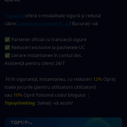
Topuplivă
oferă o modalitate sigură și redusă 
către
Cumpărați monede FC 25
! Bucurați -vă:
✅ Partener oficial cu tranzacții sigure
✅ Reduceri exclusive la pachetele UC
✅ Livrare instantanee în contul dvs.
Asistență pentru clienți 24/7
 Fii în siguranță, instantaneu, cu reduceri 
12%
 Opriți 
toate jocurile (pentru utilizatorii utilizatori) 
sau 
10%
 Oprit folosind codul blogului ：
Topupliveblog
. Salvați -vă acum! 