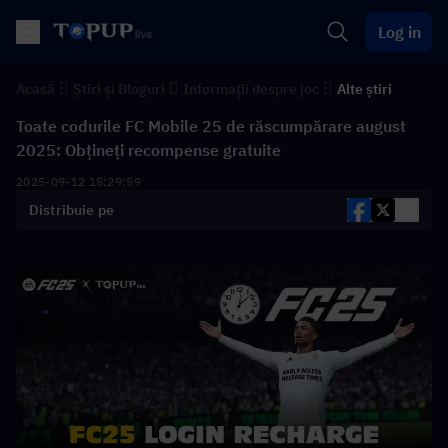
Log in
Acasă
Știri și Bloguri
Informații despre joc
Alte știri
Toate codurile FC Mobile 25 de răscumpărare august
2025: Obțineți recompense gratuite
2025-09-12 15:29:59
Distribuie pe