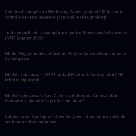
Cod de răscumpărare Wuthering Waves (august 2026): Toate
codurile de răscumpărare și cum să le răscumpărați
Toate codurile de răscumpărare pentru Neverness to Everness
(NTE) (august 2026)
Ghidul Magazinului Last Asylum Plague: Cele mai bune obiecte
de cumpărat
Ghid de reîncărcare FMP Football Master 2: Cum să obții FMP
ieftin în siguranță
Ghid de reîncărcare Last Z: Survival Shooter: Cum să obții
diamante și pachete la prețuri mai bune?
Colaborarea Heartopia × Dave the Diver: Ghid pentru valve de
scufundare și recompense