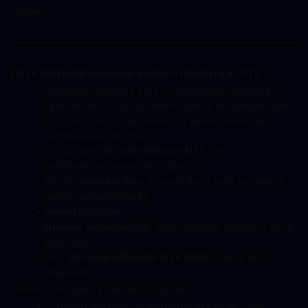
progresie
De ce informații am nevoie pentru a reîncărca în NTE?
Deoarece aceasta este o reîncărcare asistată în 
care serviciul nostru pentru clienți se conectează 
la contul dvs., este posibil să avem nevoie de 
următoarele informații:
Contul dvs. 
de autentificare NTE
  (e-
mail/telefon/nume de utilizator)
Parola 
contului dvs.
  (numai dacă este necesară 
pentru autentificare)
Server/regiune
Numele personajului
  (recomandat, pentru a evita 
greșelile)
Dvs. 
ID-ul de utilizator NTE (UID)
  (dacă este 
disponibil)
Pentru a vă păstra contul în siguranță:
Furnizați detaliile de autentificare 
doar
  prin 