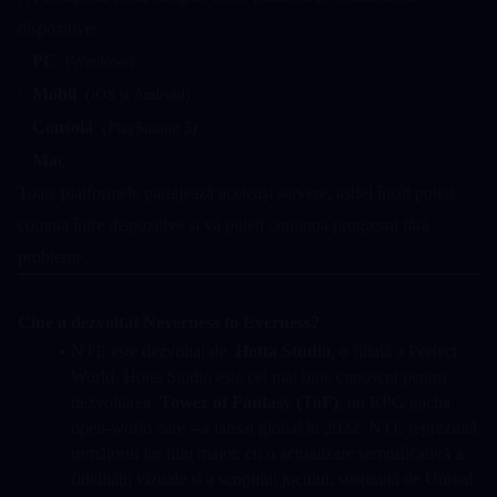
dispozitive:
·  
PC
  (Windows)
·  
Mobil
  (iOS și Android)
·  
Consolă
  (PlayStation 5)
·  
Mac
Toate platformele partajează aceleași servere, astfel încât puteți 
comuta între dispozitive și vă puteți continua progresul fără 
probleme.
Cine a dezvoltat Neverness to Everness?
NTE este dezvoltat de  
Hotta Studio
, o filială a Perfect 
World. Hotta Studio este cel mai bine cunoscut pentru 
dezvoltarea  
Tower of Fantasy (ToF)
, un RPG gacha 
open-world care s-a lansat global în 2022. NTE reprezintă 
următorul lor titlu major, cu o actualizare semnificativă a 
fidelității vizuale și a scopului jocului, susținută de Unreal 