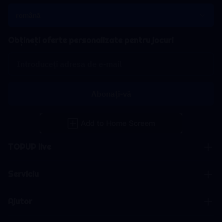
română
Obțineți oferte personalizate pentru jocuri
Abonați-vă
TOPUP live
Serviciu
Ajutor