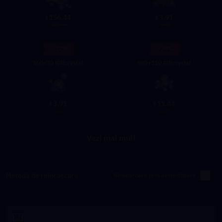
156.44
3.91
$
$
200.94
4.99
- 22%
- 24%
300+30 Riftcrystal
980+110 Riftcrystal
3.91
11.44
$
$
4.99
14.99
Vezi mai mult
Metodă de reîncărcare
Reîncărcare prin autentificare
Revendică