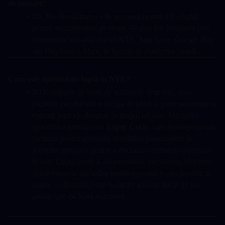
de lansare?
Da. Pre-înregistrarea este necesară pentru a fi eligibil 
pentru recompensele pe etape. Te poți pre-înregistra prin 
intermediul site-ului oficial NTE, App Store, Google Play 
sau PlayStation Store, în funcție de platforma aleasă.
Cum este sistemul de luptă în NTE?
NTE dispune de lupte de acțiune în timp real, unde 
jucătorii asamblează o echipă de până la patru personaje și 
comută între ele dinamic în timpul bătăliei. Mecanica 
specifică a jocului este  
Esper Cycle
, care recompensează 
jucătorii pentru utilizarea abilităților personajelor în 
secvențe specifice pentru a declanșa combinații puternice 
în lanț. Lupta implică, de asemenea, eschivarea, blocarea 
și întreruperea atacurilor inamice pentru a crea ferestre de 
daune — făcându-l mai bazat pe abilități decât un joc 
gacha tipic cu luptă automată.