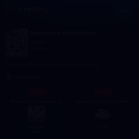
Log in
Neverness to Everness
Global
77.9k+ sold
Select Email Login first for a smoother delivery
1
Denominație
- 23%
- 22%
90 Draws Iroi Guaranteed
Special Selection Disc Gift Box
2.35
143.19
$
$
2.99
184.96