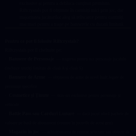
exclusive și pentru a debloca conținut premium. 
Riftcrystals pot fi obținute în cantități mici prin joc, dar 
majoritatea jucătorilor aleg să reîncarce pentru cantități 
mai mari pentru a trage pe bannerele cu durată limitată.
Pentru ce pot fi folosite Riftcrystals?
Riftcrystals pot fi cheltuite pe:
·  
Bannere de Personaje
  — tragerea pentru noi personaje jucabile 
(inclusiv unități limitate de clasă A și clasă S)
·  
Bannere de Arme
  — obținerea de arme de nivel înalt legate de 
personaje specifice
·  
Cosmetice și Ținute
  — skin-uri exclusive pentru personaje și 
vehicule
·  
Battle Pass sau Carduri Lunare
  — dacă jocul oferă pachete de 
valoare pe bază de abonament (comun în jocurile de acest gen)
·  
Magazin în joc
  — achiziționarea de resurse selectate sau obiecte de 