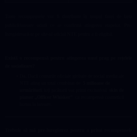
Toate recompensele vor fi distribuite în timpul fazei de beta 
publică/lansare odată ce se confirmă atingerea etapelor. Pre-
înregistrează-te pe site-ul oficial NTE pentru a fi eligibil.
Există o recompensă pentru atingerea unui prag pe rețelele 
de socializare? 
Da. Dacă conturile oficiale globale de social media ale 
NTE ating un total combinat de  
5 milioane de 
urmăritori
, toți jucătorii vor primi exclusivul  
skin de 
planor „Officer Whisker”
  ca recompensă cosmetică 
bonus la lansare.
Trebuie să mă pre-înregistrez pentru a primi recompensele 