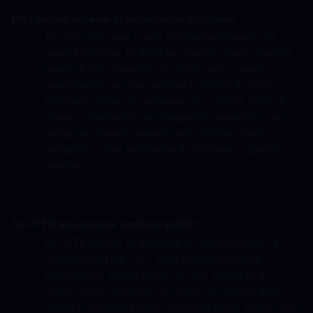
Pot conduce vehicule în Neverness to Everness?
Da. Vehiculele sunt o parte esențială a deplasării prin 
orașul Hethereau. Jucătorii pot conduce diverse tipuri de 
mașini, le pot personaliza cu diferite piese, vopsele și 
autocolante și pot chiar participa la misiuni de curse. 
Vehiculele dispun, de asemenea, de un sistem realist de 
daune — anvelopele pot fi împușcate, geamurile se pot 
sparge, iar daunele caroseriei sunt reflectate vizual — 
adăugând un strat suplimentar de imersiune explorării 
orașului.
Are NTE un sistem de urmărire/poliție?
Da. NTE dispune de un sistem de urmărire similar ca 
concept cu cel din GTA. Dacă jucătorii provoacă 
perturbări sau încalcă regulile în oraș, nivelul lor de 
căutare crește. Nivelurile de căutare mai ridicate atrag 
atenția și urmărirea poliției. Dacă sunt prinși, jucătorii sunt 