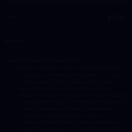
$ 0.00
Total
Descrieri
Ce este Neverness to Everness (NTE)?
Neverness to Everness (NTE) este un RPG de acțiune 
urban open-world dezvoltat de Hotta Studio — aceeași 
echipă din spatele Tower of Fantasy. Situat în orașul 
supranatural Hethereau, jucătorii preiau rolul unui 
Evaluator însărcinat cu investigarea și vânarea anomaliilor 
care au perturbat orașul. Jocul îmbină lupta în timp real în 
ritm alert, explorarea lumii deschise, personalizarea 
vehiculelor și elemente de simulare a vieții, toate 
construite pe Unreal Engine 5. A atras comparații cu un 
mix între Genshin Impact și GTA pentru combinația sa de 