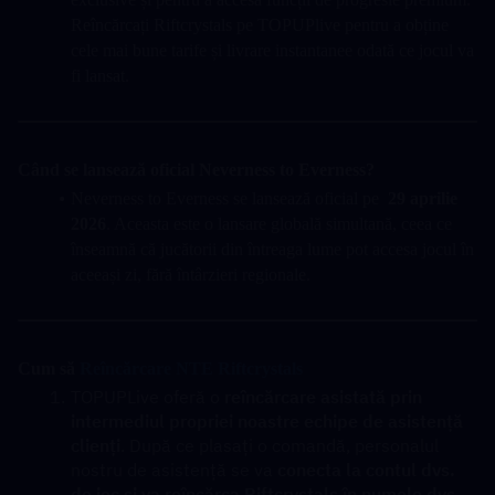
Reîncărcați Riftcrystals pe TOPUPlive pentru a obține 
cele mai bune tarife și livrare instantanee odată ce jocul va 
fi lansat.
Când se lansează oficial Neverness to Everness?
Neverness to Everness se lansează oficial pe  
29 aprilie 
2026
. Aceasta este o lansare globală simultană, ceea ce 
înseamnă că jucătorii din întreaga lume pot accesa jocul în 
aceeași zi, fără întârzieri regionale.
Cum să 
Reîncărcare NTE Riftcrystals
TOPUPLive oferă o 
reîncărcare asistată prin 
intermediul propriei noastre echipe de asistență 
clienți
. După ce plasați o comandă, personalul 
nostru de asistență se va 
conecta la contul dvs. 
de joc și va reîncărca Riftcrystals în numele dvs.
.