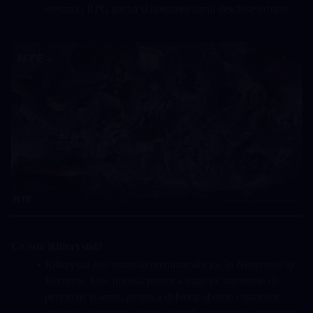
mecanici RPG gacha și libertatea lumii deschise urbane.
Ce este Riftcrystal?
Riftcrystal este moneda premium din joc în Neverness to 
Everness. Este folosită pentru a trage pe bannerele de 
personaje și arme, pentru a debloca obiecte cosmetice 
exclusive și pentru a accesa funcții de progresie premium. 