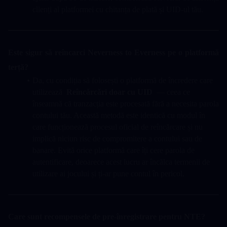
clienți al platformei cu chitanța de plată și UID-ul tău.
Este sigur să reîncarci Neverness to Everness pe o platformă 
terță?
Da, cu condiția să folosești o platformă de încredere care 
utilizează  
Reîncărcări doar cu UID
  — ceea ce 
înseamnă că tranzacția este procesată fără a necesita parola 
contului tău. Această metodă este identică cu modul în 
care funcționează procesul oficial de reîncărcare și nu 
implică niciun risc de compromitere a contului sau de 
banare. Evită orice platformă care îți cere parola de 
autentificare, deoarece acest lucru ar încălca termenii de 
utilizare ai jocului și ți-ar pune contul în pericol.
Care sunt recompensele de pre-înregistrare pentru NTE?