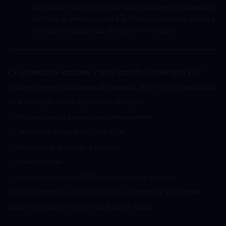
duși la un centru de detenție unde pot alege să plătească o 
amendă, să presteze muncă în folosul comunității pentru a-
și reduce pedeapsa sau să încerce să evadeze.
Ce activități de simulare a vieții sunt disponibile în NTE?
Pe lângă lupte și vânătoarea de anomalii, NTE oferă o gamă largă 
de activități de stil de viață urban, inclusiv:
·  
Decorarea casei și personalizarea apartamentului
·  
Colectarea și tuning-ul mașinilor sport
·  
Mini-jocuri de gestionare a afacerilor
·  
Misiuni de curse
·  
Explorarea orașului cu NPC-uri și evenimente dinamice
Aceste sisteme fac ca NTE să fie mai aproape de un sandbox 
urban viu decât de un RPG axat pur pe luptă.