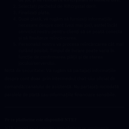
Selectați pachetul de Riftcrystal dorit.
Finalizați plata.
După plată, vă rugăm să furnizați informațiile 
necesare despre cont (vezi mai jos), astfel încât 
serviciul nostru pentru clienți să se poată conecta 
și să finalizeze reîncărcarea.
Personalul nostru va procesa reîncărcarea cât mai 
curând posibil. Timpul de livrare poate varia în 
funcție de confirmarea plății și de starea 
jocului/serverului.
Notă de securitate: Vă rugăm să partajați informațiile 
despre cont 
doar
  prin intermediul chat-ului oficial de 
comandă/canalului de asistență. Nu partajați niciodată 
parolele de plată sau informațiile financiare sensibile.
Pe ce platforme este disponibil NTE?
NTE suportă jocul complet cross-platform pe următoarele 