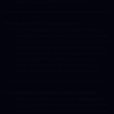
Engine 5 cu suport NVIDIA DLSS și RTX.
Ce fel de joc este NTE — este un joc gacha?
Da, NTE dispune de un sistem gacha pentru obținerea 
personajelor și armelor, similar cu jocuri precum Genshin 
Impact, Wuthering Waves și Zenless Zone Zero. Jucătorii 
cheltuiesc monedă premium pentru a trage pe bannere 
limitate și standard. În afara sistemului gacha, jocul oferă 
și o experiență RPG completă în lume deschisă, cu 
conținut de poveste, activități secundare și explorare 
urbană, de care vă puteți bucura fără a cheltui bani.
Care este moneda premium în Neverness to Everness?
Moneda premium în NTE se numește  
Riftcrystals
. Este 
principala monedă folosită pentru a trage pe bannerele de 
personaje și arme, pentru a achiziționa obiecte cosmetice 