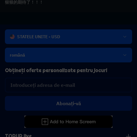
狠狠的期待了！！！
STATELE UNITE - USD
română
Obțineți oferte personalizate pentru jocuri
Abonați-vă
TOPUP live