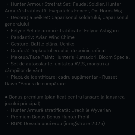
・ Hunter Armour Stretrat Set: Feudal Soldier, Hunter 
Armură stratificată: Eyepatch's Fencer, Oni Horns Wig
・ Decorația Seikret: Caparisonul soldatului, Caparisonul 
generalului
・ Felyne Set de armuri stratificate: Felyne Ashigaru
・ Pandantiv: Avian Wind Chime
・ Gesture: Battle plâns, Uchiko
・ Coafură: Topknotul eroului, războinic rafinat
・ Makeup/Face Paint: Hunter's Kumadori, Bloom Special
・ Set de autocolante: unitatea AVIS, monștri ai 
câmpiilor de vânt
・ Placă de identificare: cadru suplimentar - Russet 
Dawn *Bonus de cumpărare
● Bonus premium (planificat pentru lansare la lansarea 
jocului principal)
・ Hunter Armură stratificată: Urechile Wyverian
・ Premium Bonus Bonus Hunter Profil
・ BGM: Dovada unui erou (înregistrare 2025)