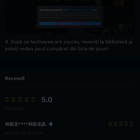
4. După ce tectivarea are succes, reveniți la bibliotecă și 
puteți vedea jocul cumpărat din lista de jocuri
Recenzii
5.0
1 Evaluări
神寂龙****神寂龙晶
2025-02-28 16:27:14