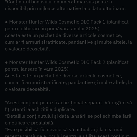
*Conținutul bonusului enumerat mai sus poate fi 
disponibil prin mijloace alternative la o dată ulterioară.
● Monster Hunter Wilds Cosmetic DLC Pack 1 (planificat 
pentru eliberare în primăvara anului 2025)
Acesta este un pachet de diverse articole cosmetice, 
cum ar fi armuri stratificate, pandantive și multe altele, la 
o valoare deosebită.
● Monster Hunter Wilds Cosmetic DLC Pack 2 (planificat 
pentru lansare în vara 2025)
Acesta este un pachet de diverse articole cosmetice, 
cum ar fi armuri stratificate, pandantive și multe altele, la 
o valoare deosebită.
*Acest conținut poate fi achiziționat separat. Vă rugăm să 
fiți atenți la achizițiile duplicate.
*Detaliile conținutului și data lansării se pot schimba fără 
o notificare prealabilă.
*Este posibil să fie nevoie să vă actualizați la cea mai 
recentă versiune a jocului pentru a utiliza acest conținut.