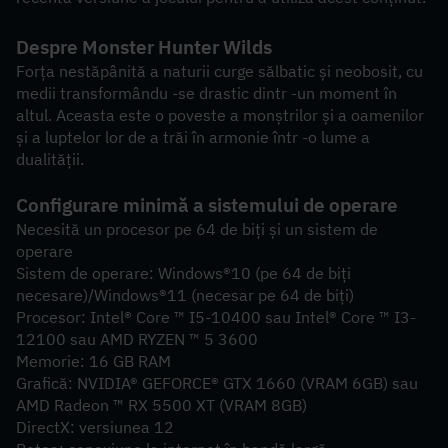
Despre Monster Hunter Wilds
Forța nestăpânită a naturii curge sălbatic și neobosit, cu 
medii transformându -se drastic dintr -un moment în 
altul. Aceasta este o poveste a monștrilor și a oamenilor 
și a luptelor lor de a trăi în armonie într -o lume a 
dualității.
Configurare minimă a sistemului de operare
Necesită un procesor pe 64 de biți și un sistem de 
operare
Sistem de operare: Windows®10 (pe 64 de biți 
necesare)/Windows®11 (necesar pe 64 de biți)
Procesor: Intel® Core ™ I5-10400 sau Intel® Core ™ I3-
12100 sau AMD RYZEN ™ 5 3600
Memorie: 16 GB RAM
Grafică: NVIDIA® GEFORCE® GTX 1660 (VRAM 6GB) sau 
AMD Radeon ™ RX 5500 XT (VRAM 8GB)
DirectX: versiunea 12