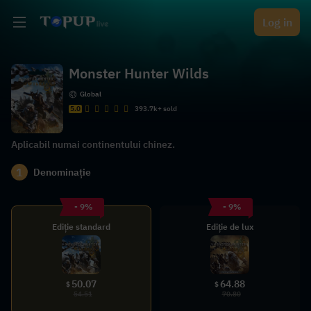
Log in
Monster Hunter Wilds
Global
5.0
393.7k+ sold
Aplicabil numai continentului chinez.
1
Denominație
- 9%
- 9%
Ediție standard
Ediție de lux
50.07
64.88
$
$
54.51
70.80