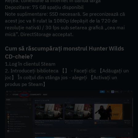
Rețea: conexiune la internet în bandă largă
Depozitare: 75 GB spațiu disponibil
Note suplimentare: SSD necesară. Se preconizează că 
acest joc va fi rulat la 1080p (depășit de la 720 de 
rezoluție nativă) / 30 fps sub setarea grafică „cea mai 
mică”. DirectStorage acceptat.
Cum să răscumpărați monstrul Hunter Wilds 
CD-cheie?
1.Log în clientul Steam
2. Introduceți biblioteca 【】 - Faceți clic 【Adăugați un 
joc】 În colțul din stânga jos - alegeți 【Activați un 
produs pe Steam】