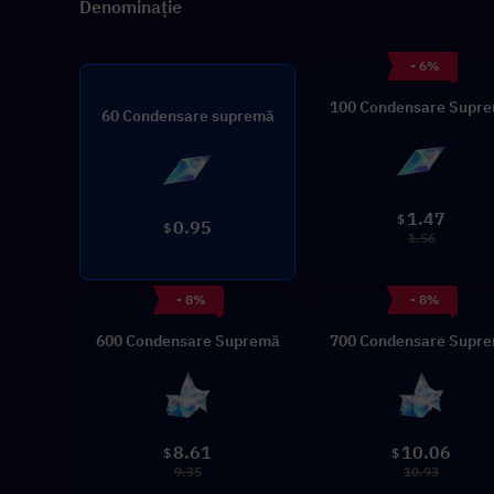
Denominație
- 6%
100 Condensare Supr
60 Condensare supremă
1.47
$
0.95
$
1.56
- 8%
- 8%
600 Condensare Supremă
700 Condensare Supr
8.61
10.06
$
$
9.35
10.93