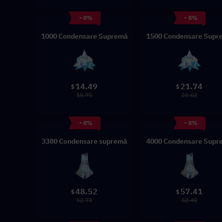
- 8%
- 8%
1000 Condensare Supremă
1500 Condensare Supr
14.49
21.74
$
$
15.75
23.62
- 8%
- 8%
3380 Condensare supremă
4000 Condensare Supr
48.52
57.41
$
$
52.73
62.40