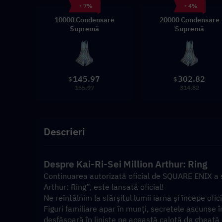
- 7%
- 4%
10000 Condensare
20000 Condensare
Supremă
Supremă
145.97
302.82
$
$
155.97
314.82
Descrieri
Despre Kai-Ri-Sei Million Arthur: Ring
Continuarea autorizată oficial de SQUARE ENIX a se
Arthur: Ring”, este lansată oficial!
Ne reîntâlnim la sfârșitul lumii iarna și începe ofi
Figuri familiare apar în munți, secretele ascunse î
desfășoară în liniște pe această calotă de gheață 