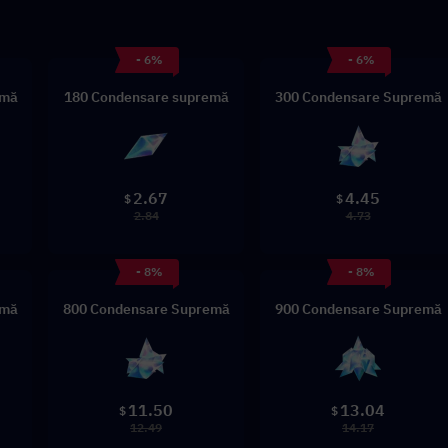
- 6%
- 6%
emă
180 Condensare supremă
300 Condensare Supremă
2.67
4.45
$
$
2.84
4.73
- 8%
- 8%
emă
800 Condensare Supremă
900 Condensare Supremă
11.50
13.04
$
$
12.49
14.17