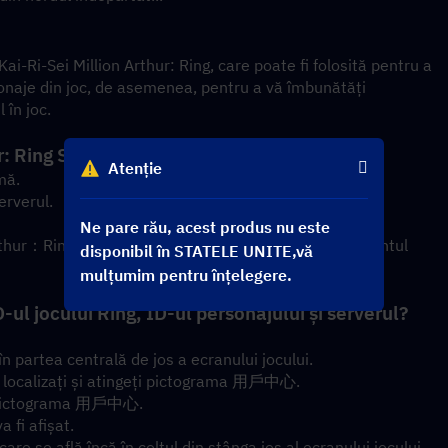
i-Sei Million Arthur: Ring, care poate fi folosită pentru a 
onaje din joc, de asemenea, pentru a vă îmbunătăți 
 în joc.
hur: Ring Supreme Condensation?
Atenție
mă.
erverul.
Ne pare rău, acest produs nu este
rthur：Ring Supreme Condensation va fi creditat în contul 
disponibil în STATELE UNITE,vă
mulțumim pentru înțelegere.
-ul jocului Ring, ID-ul personajului și serverul?
 partea centrală de jos a ecranului jocului.
, localizați și atingeți pictograma 用戶中心.
ți pictograma 用戶中心.
a fi afișat.
re se află încă în colțul din stânga jos al ecranului jocului.