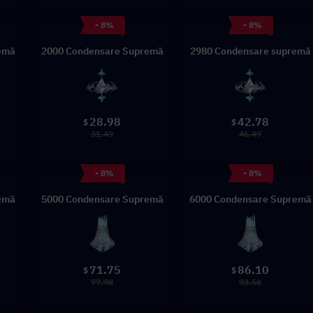
- 8%
- 8%
emă
2000 Condensare Supremă
2980 Condensare supremă
28.98
42.78
$
$
31.49
46.49
- 8%
- 8%
emă
5000 Condensare Supremă
6000 Condensare Supremă
71.75
86.10
$
$
77.98
93.58