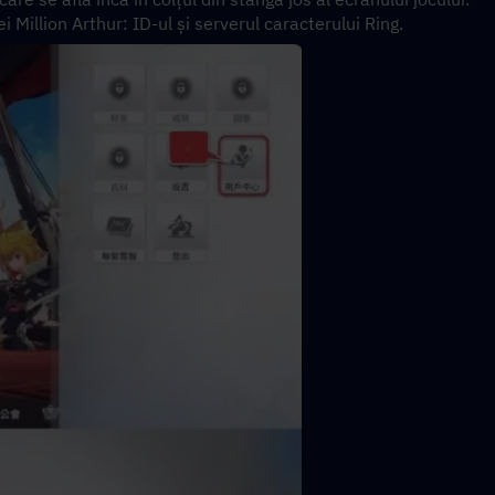
ei Million Arthur: ID-ul și serverul caracterului Ring.