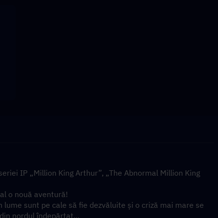
riei IP „Million King Arthur”, „The Abnormal Million King 
cial o nouă aventură!
n lume sunt pe cale să fie dezvăluite și o criză mai mare se 
din nordul îndepărtat...