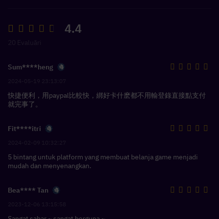
4.4
20 Evaluări
Sum****heng
2024-05-19 23:13:07
快捷便利，用paypal比較快，綁好卡什麽都不用輸登錄直接點支付
就完事了。
Fit****itri
2024-02-09 10:32:27
5 bintang untuk platform yang membuat belanja game menjadi
mudah dan menyenangkan.
Bea**** Tan
2023-12-06 13:15:58
Sangat sabar ~ sangat berguna ~