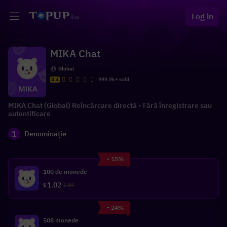
Log in
MIKA Chat
Global
4.4
999.9k+ sold
MIKA Chat (Global) Reîncărcare directă - Fără înregistrare sau
autentificare
1
Denominație
- 15%
100 de monede
1.02
$
1.19
- 24%
508 monede