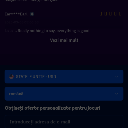
Ear****Earl
2023-03-05 05:00:58
La la ... Really nothing to say, everything is good! ! ! !
Vezi mai mult
STATELE UNITE - USD
română
Obțineți oferte personalizate pentru jocuri