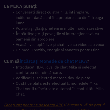
La MIKA puteți:
Conversați direct cu străini la întâmplare, 
indiferent dacă sunt în apropiere sau din întreaga 
lume
Potriviți și găsiți prieteni în multe moduri creative
Împărtășește-ți poveștile și interacționează cu 
oamenii din apropiere
Acasă live, luptă live și chat live cu video sau voce
Un mediu pozitiv, energic și sănătos pentru tine
Cum să
încărcați Monede de chat MIKA
?
Introduceți ID-ul dvs. de chat Mika și selectați 
cantitatea de reîncărcare.
Verificați și selectați metoda dvs. de plată.
Odată ce plata este efectuată, monedele Mika 
Chat vor fi reîncărcate automat în contul tău Mika 
Chat.
Faceți clic pentru a descărca APP
și bucurați-vă de prețul 