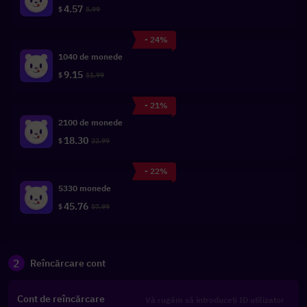
4.57
$
5.99
- 24%
1040 de monede
9.15
$
11.99
- 21%
2100 de monede
18.30
$
22.99
- 22%
5330 monede
45.76
$
57.99
2
Reîncărcare cont
Cont de reîncărcare