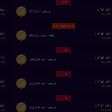
- 43%
.04
78.00
$
47700 monede
.50
135.50
1 Comandă / Zi
.00
100.00
$
56000 de monede
.60
162.80
- 39%
.15
188.00
$
108000 de monede
.30
306.80
- 38%
.00
388.00
$
218000 de monede
.20
619.50
- 38%
.00
582.00
$
328000 de monede
.50
931.50