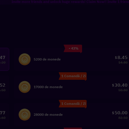
nvite more friends and unlock huge rewards! Claim Now!! Invite 1 friend to get 8%
- 43%
.47
8.45
$
5200 de monede
7.20
14.80
1 Comandă / Zi
.52
30.40
$
17000 de monede
.50
50.80
1 Comandă / Zi
.77
50.00
$
28000 de monede
.60
82.50