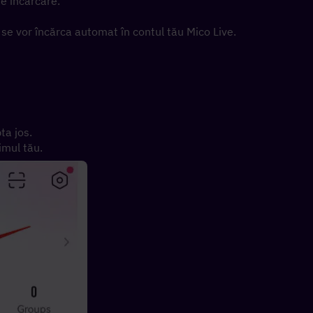
de încărcare.
se vor încărca automat în contul tău Mico Live.
pta jos.
imul tău.