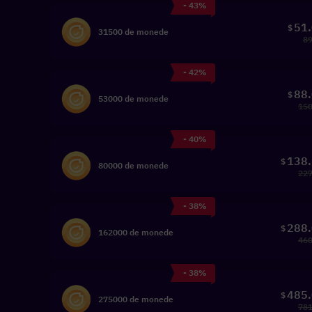
- 43%
51
$
31500 de monede
89
- 42%
88
$
53000 de monede
150
- 40%
138
$
80000 de monede
227
- 38%
288
$
162000 de monede
460
- 38%
485
$
275000 de monede
781