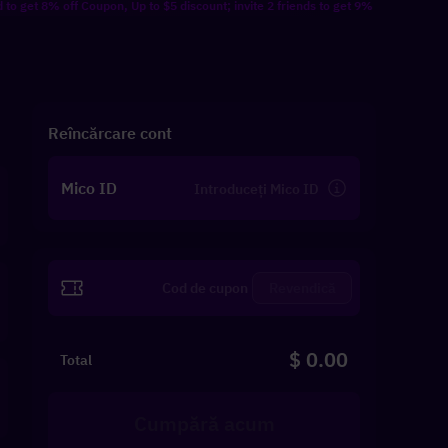
 off Coupon, Up to $5 discount; invite 2 friends to get 9% off Coupon, Up to $10 
Reîncărcare cont
Mico ID
Revendică
$ 0.00
Total
Cumpără acum