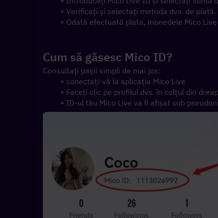
Introduceți Mico Live ID și selectați suma 
Verificați și selectați metoda dvs. de plată.
Odată efectuată plata, monedele Mico Live 
Cum să găsesc Mico ID?
Consultați pașii simpli de mai jos:
conectați-vă la aplicația Mico Live
Faceți clic pe profilul dvs. în colțul din drea
ID-ul tău Mico Live va fi afișat sub pseudon