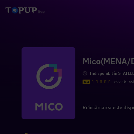
Mico(MENA/
Indisponibil în STATEL
4.4
892.1k+ so
Reîncărcarea este dispon