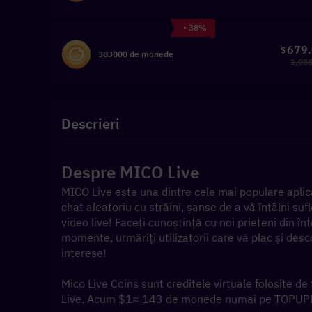
- 38%
679
$
383000 de monede
1,08
Descrieri
Despre MICO Live
MICO Live este una dintre cele mai populare aplicaț
chat aleatoriu cu străini, șanse de a vă întâlni sufl
video live! Faceți cunoștință cu noi prieteni din î
momente, urmăriți utilizatorii care vă plac și desc
interese!
Mico Live Coins sunt creditele virtuale folosite de
Live. Acum $1≈ 143 de monede numai pe TOPUP