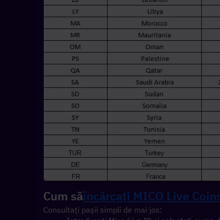
Cum să
încărcați MICO Live Coin
Consultați pașii simpli de mai jos: