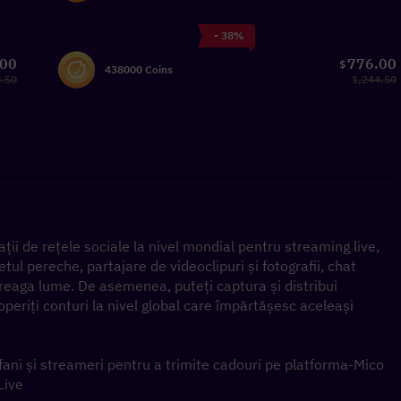
- 38%
.00
776.00
$
438000 Coins
8.50
1,244.50
ii de rețele sociale la nivel mondial pentru streaming live, 
etul pereche, partajare de videoclipuri și fotografii, chat 
ntreaga lume. De asemenea, puteți captura și distribui 
operiți conturi la nivel global care împărtășesc aceleași 
 fani și streameri pentru a trimite cadouri pe platforma-Mico 
Live