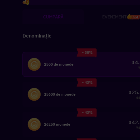
I
CUMPĂRĂ
EVENIMENT
hot
Denominație
- 38%
4
$
2500 de monede
- 43%
25
$
15600 de monede
44
- 43%
42
$
26250 monede
74