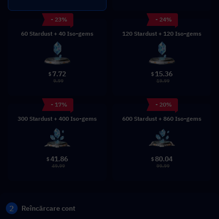
- 23%
- 24%
60 Stardust + 40 Iso-gems
120 Stardust + 120 Iso-gems
7.72
15.36
$
$
9.99
19.99
- 17%
- 20%
300 Stardust + 400 Iso-gems
600 Stardust + 860 Iso-gems
41.86
80.04
$
$
49.99
99.99
2
Reîncărcare cont