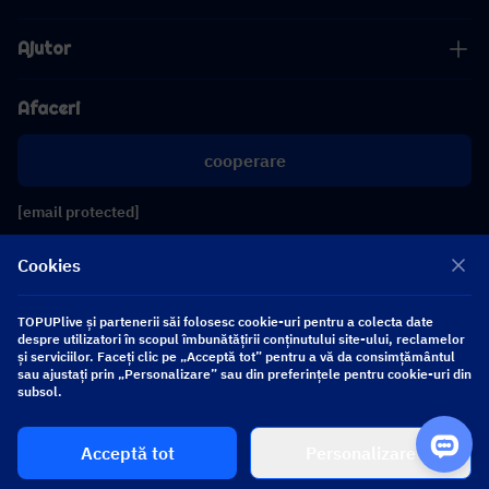
Ajutor
Afaceri
cooperare
[email protected]
[email protected]
Cookies
Urmăriți-ne
TOPUPlive și partenerii săi folosesc cookie-uri pentru a colecta date
despre utilizatori în scopul îmbunătățirii conținutului site-ului, reclamelor
și serviciilor. Faceți clic pe „Acceptă tot” pentru a vă da consimțământul
sau ajustați prin „Personalizare” sau din preferințele pentru cookie-uri din
Copyright 2026 SEA WHALE TECHNOLOGY PTE.LTD. All Rights Reserved.
subsol.
Cumpără
Acceptă tot
Personalizare
$ 0.00
acum