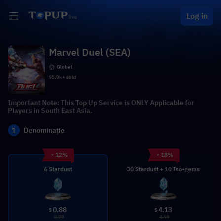
Log in
Marvel Duel (SEA)
Global
95.9k+ sold
Important Note: This Top Up Service is ONLY Applicable for
Players in South East Asia.
1
Denominație
- 12%
- 18%
6 Stardust
30 Stardust + 10 Iso-gems
0.88
4.13
$
$
0.99
4.99