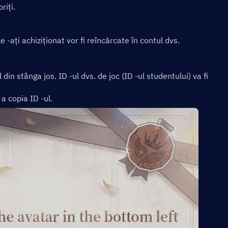
riți.
e -ați achiziționat vor fi reîncărcate în contul dvs.
 din stânga jos. ID -ul dvs. de joc (ID -ul studentului) va fi 
a copia ID -ul.