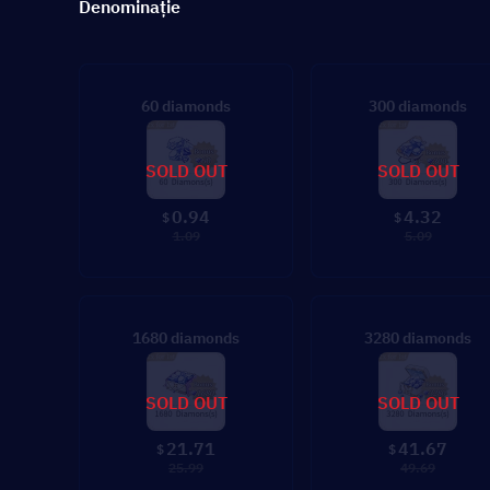
Denominație
60 diamonds
300 diamonds
SOLD OUT
SOLD OUT
0.94
4.32
$
$
1.09
5.09
1680 diamonds
3280 diamonds
SOLD OUT
SOLD OUT
21.71
41.67
$
$
25.99
49.69