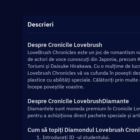
Descrieri
Despre Cronicile Lovebrush
LoveBrush Chronicles este un joc de romantism nar
de actori de voce cunoscuți din Japonia, precum 
Toriumi și Daisuke Hirakawa. Cu o mulțime de lucr
Lovebrush Chronicles vă va cufunda în povești des
plastice cu abilități speciale. Călătoriți prin multe
începe poveștile voastre.
Despre Cronicile Lovebrush
Diamante
Diamantele sunt moneda premium în Cronicile Lov
pentru a achiziționa direct pachete speciale și arti
Cum să topiți Diamondul Lovebrush Cro
Introduceți ID -ul studentului.