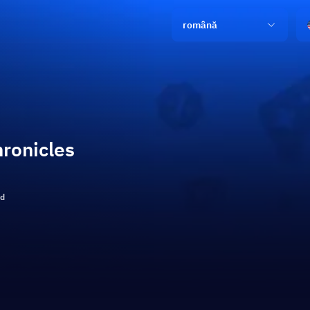
română
ronicles
ld