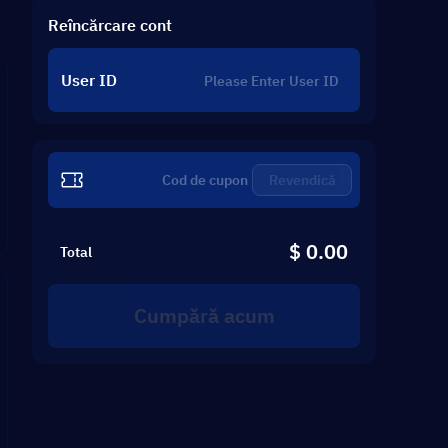
Reîncărcare cont
User ID
Revendică
$ 0.00
Total
Cumpără acum