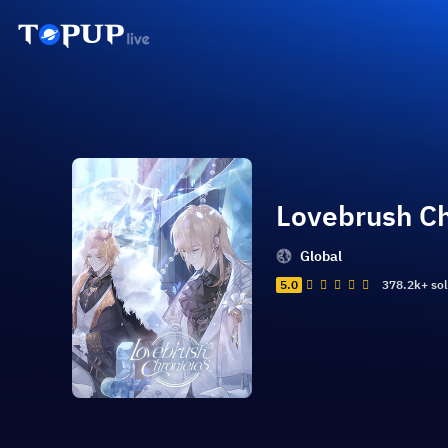
Lovebrush Ch
Global
5.0
378.2k+ so