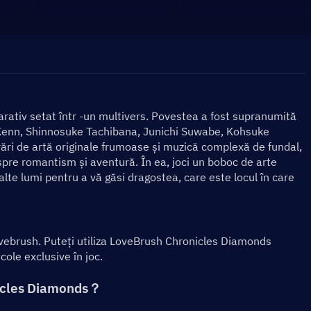
ativ setat într -un multivers. Povestea a fost supranumită 
Kenn, Shinnosuke Tachibana, Junichi Suwabe, Kohsuke 
ări de artă originale frumoase și muzică complexă de fundal, 
pre romantism și aventură. În ea, joci un boboc de arte 
 alte lumi pentru a vă găsi dragostea, care este locul în care 
ebrush. Puteți utiliza LoveBrush Chronicles Diamonds 
cole exclusive în joc.
nicles Diamonds？