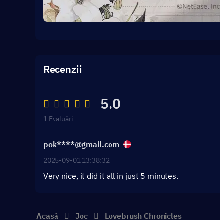
Recenzii
5.0
1 Evaluări
pok****@gmail.com
2025-09-01 13:38:32
Very nice, it did it all in just 5 minutes.
Acasă
Joc
Lovebrush Chronicles