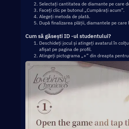
Selectați cantitatea de diamante pe care do
Faceți clic pe butonul „Cumpărați acum”.
Alegeți metoda de plată.
După finalizarea plății, diamantele pe care l
Cum să găsești ID -ul studentului?
Deschideți jocul și atingeți avatarul în colțul
afișat pe pagina de profil.
Atingeți pictograma „+” din dreapta pentru 