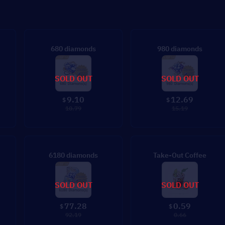
680 diamonds
980 diamonds
SOLD OUT
SOLD OUT
9.10
12.69
$
$
10.79
15.19
6180 diamonds
Take-Out Coffee
SOLD OUT
SOLD OUT
77.28
0.59
$
$
92.19
0.66