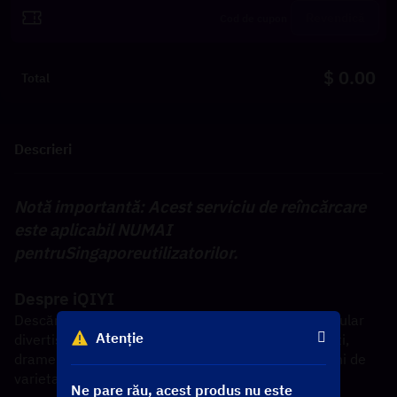
Revendică
$ 0.00
Total
Descrieri
Notă importantă: Acest serviciu de reîncărcare 
este aplicabil NUMAI 
pentru
Singapore
utilizatorilor.
Despre iQIYI
Descărcați iQIYI pentru a vă bucura de cel mai popular 
Atenție
divertisment asiatic. Redați în flux drame chinezești, 
drame coreene, drame thailandeze, anime, emisiuni de 
varietate și filme, inclusiv originale iQIYI!
Ne pare rău, acest produs nu este