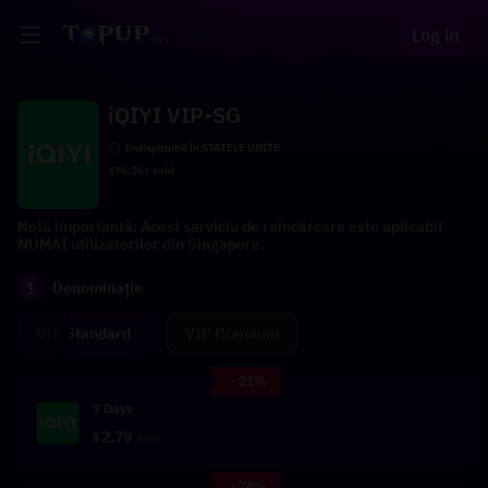
Log in
iQIYI VIP-SG
Indisponibil în STATELE UNITE
476.5k+ sold
Notă importantă: Acest serviciu de reîncărcare este aplicabil
NUMAI utilizatorilor din Singapore.
1
Denominație
VIP Standard
VIP Premium
- 21%
7 Days
2.79
$
3.50
- 28%