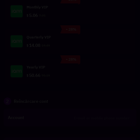
Monthly VIP
5.06
$
7.01
- 28%
Quarterly VIP
14.08
$
19.49
- 28%
Yearly VIP
50.66
$
70.19
2
Reîncărcare cont
Account