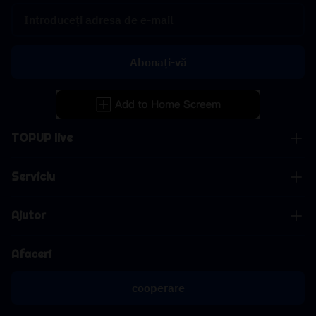
Abonați-vă
TOPUP live
Serviciu
Ajutor
Afaceri
cooperare