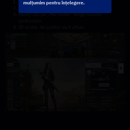
Utilizați contul dvs. de conectare la joc.
mulțumim pentru înțelegere.
Faceți clic pe Avatar în colțul din stânga sus.
Faceți clic pe „Mai multe” lângă numele 
jucătorului.
ID-ul dvs. de jucător va fi afișat.