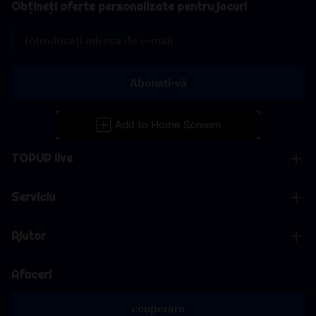
Obțineți oferte personalizate pentru jocuri
Abonați-vă
TOPUP live
Serviciu
Ajutor
Afaceri
cooperare