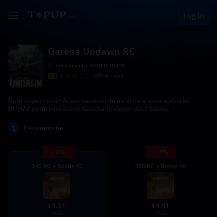
Log in
Garena Undawn RC
Indisponibil în STATELE UNITE
4.5
689.6k+ sold
Notă importantă: Acest serviciu de încărcare este aplicabil
NUMAI pentru jucătorii Garena Undawn din Filipine.
1
Denominație
- 6%
- 8%
340 RC + Bonus 45
515 RC + Bonus 90
3.31
4.81
$
$
3.52
5.22