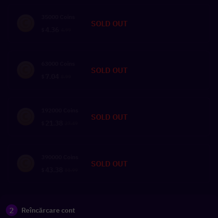
35000 Coins
SOLD OUT
4.36
$
4.99
63000 Coins
SOLD OUT
7.04
$
8.99
192000 Coins
SOLD OUT
21.38
$
27.49
390000 Coins
SOLD OUT
43.38
$
55.99
2
Reîncărcare cont