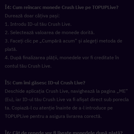
Î4: Cum reîncarc monede Crush Live pe TOPUPLive?  
Durează doar câțiva pași:
1. Introdu ID-ul tău Crush Live.
2. Selectează valoarea de monede dorită.
3. Faceți clic pe „Cumpără acum” și alegeți metoda de 
plată.
4. După finalizarea plății, monedele vor fi creditate în 
contul tău Crush Live.
Î5: Cum îmi găsesc ID-ul Crush Live?  
Deschide aplicația Crush Live, navighează la pagina „ME” 
(Eu), iar ID-ul tău Crush Live va fi afișat direct sub porecla 
ta. Copiază-l cu atenție înainte de a-l introduce pe 
TOPUPLive pentru a asigura livrarea corectă.
Î6: Cât de repede vor fi livrate monedele după plată?  