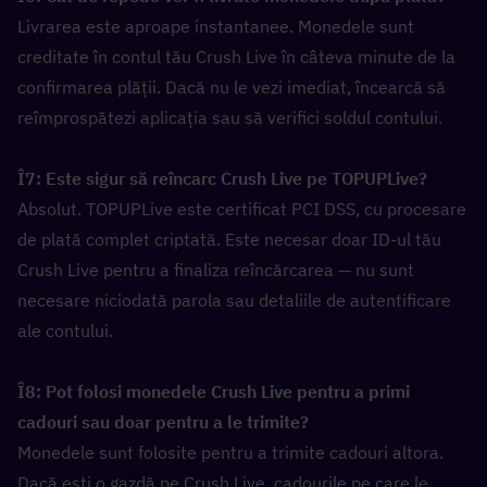
Livrarea este aproape instantanee. Monedele sunt 
creditate în contul tău Crush Live în câteva minute de la 
confirmarea plății. Dacă nu le vezi imediat, încearcă să 
reîmprospătezi aplicația sau să verifici soldul contului.
Î7: Este sigur să reîncarc Crush Live pe TOPUPLive?  
Absolut. TOPUPLive este certificat PCI DSS, cu procesare 
de plată complet criptată. Este necesar doar ID-ul tău 
Crush Live pentru a finaliza reîncărcarea — nu sunt 
necesare niciodată parola sau detaliile de autentificare 
ale contului.
Î8: Pot folosi monedele Crush Live pentru a primi 
cadouri sau doar pentru a le trimite?  
Monedele sunt folosite pentru a trimite cadouri altora. 
Dacă ești o gazdă pe Crush Live, cadourile pe care le 