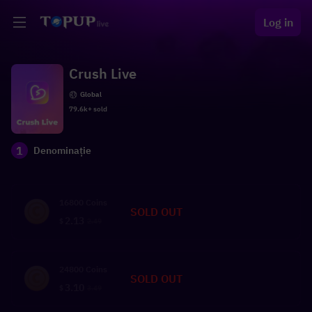
Log in
Crush Live
Global
79.6k+ sold
1
Denominație
16800 Coins
SOLD OUT
2.13
$
2.49
24800 Coins
SOLD OUT
3.10
$
3.49