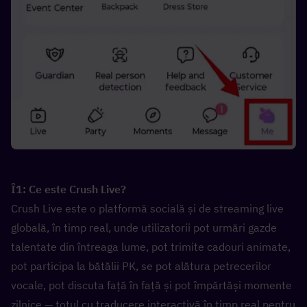
Î1: Ce este Crush Live?  
Crush Live este o platformă socială și de streaming live 
globală, în timp real, unde utilizatorii pot urmări gazde 
talentate din întreaga lume, pot trimite cadouri animate, 
pot participa la bătălii PK, se pot alătura petrecerilor 
vocale, pot discuta față în față și pot împărtăși momente 
zilnice — totul cu traducere interactivă în timp real pentru 