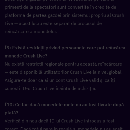
primești de la spectatori sunt convertite în credite de 
platformă de partea gazdei prin sistemul propriu al Crush 
Live — acest lucru este separat de procesul de 
reîncărcare a monedelor.
Î9: Există restricții privind persoanele care pot reîncărca 
monede Crush Live?  
Nu există restricții regionale pentru această reîncărcare 
— este disponibilă utilizatorilor Crush Live la nivel global. 
Asigură-te doar că ai un cont Crush Live valid și că îți 
cunoști ID-ul Crush Live înainte de achiziție.
Î10: Ce fac dacă monedele mele nu au fost livrate după 
plată?  
Verifică din nou dacă ID-ul Crush Live introdus a fost 
corect. Dacă totul pare în regulă și monedele nu au sosit 