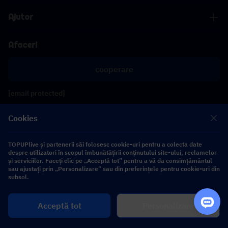
Ajutor
Afaceri
cooperare
[email protected]
[email protected]
Cookies
Urmăriți-ne
TOPUPlive și partenerii săi folosesc cookie-uri pentru a colecta date
despre utilizatori în scopul îmbunătățirii conținutului site-ului, reclamelor
și serviciilor. Faceți clic pe „Acceptă tot” pentru a vă da consimțământul
sau ajustați prin „Personalizare” sau din preferințele pentru cookie-uri din
Copyright 2026 SEA WHALE TECHNOLOGY PTE.LTD. All Rights Reserved.
subsol.
Cumpără
Acceptă tot
Personalizare
$ 0.00
acum