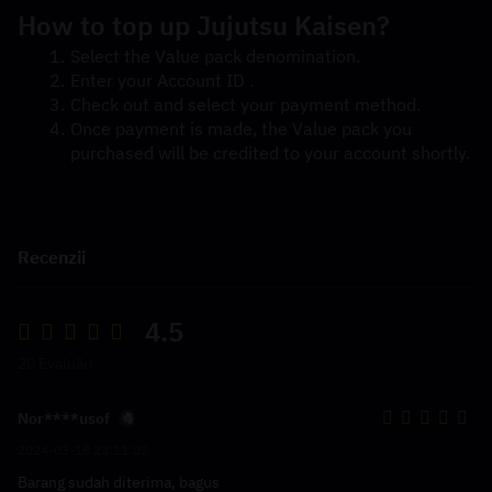
How to top up Jujutsu Kaisen?
Select the Value pack denomination.
Enter your Account ID .
Check out and select your payment method.
Once payment is made, the Value pack you 
purchased will be credited to your account shortly.
Recenzii
4.5
20 Evaluări
Nor****usof
2024-03-18 23:11:03
Barang sudah diterima, bagus