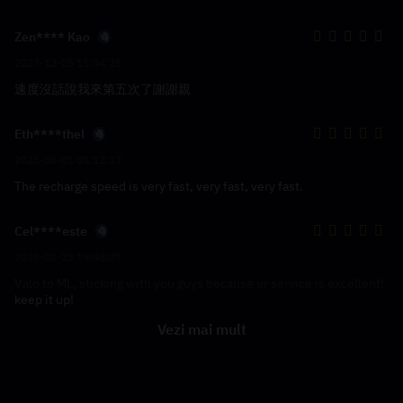
Zen**** Kao
2023-12-05 15:34:25
速度沒話說我來第五次了謝謝親
Eth****thel
2023-08-01 05:12:17
The recharge speed is very fast, very fast, very fast.
Cel****este
2023-02-23 19:48:07
Valo to ML, sticking with you guys because ur service is excellent!
keep it up!
Vezi mai mult