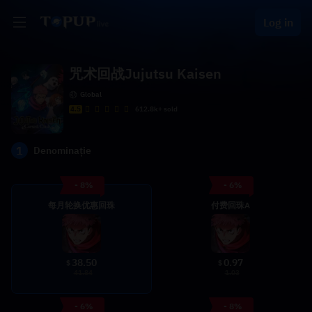
Log in
咒术回战Jujutsu Kaisen
Global
4.5
612.8k+ sold
1
Denominație
- 8%
- 6%
每月轮换优惠回珠
付费回珠A
38.50
0.97
$
$
41.84
1.03
- 6%
- 8%