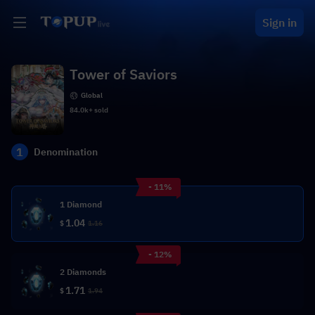
Sign in
Tower of Saviors
Global
84.0k+ sold
1
Denomination
- 11%
1 Diamond
1.04
$
1.16
- 12%
2 Diamonds
1.71
$
1.94