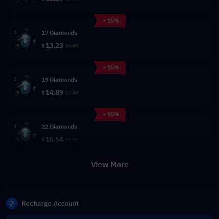
- 15%
17 Diamonds
13.23
$
15.49
- 15%
19 Diamonds
14.89
$
17.49
- 15%
22 Diamonds
16.54
$
19.39
View More
2
Recharge Account