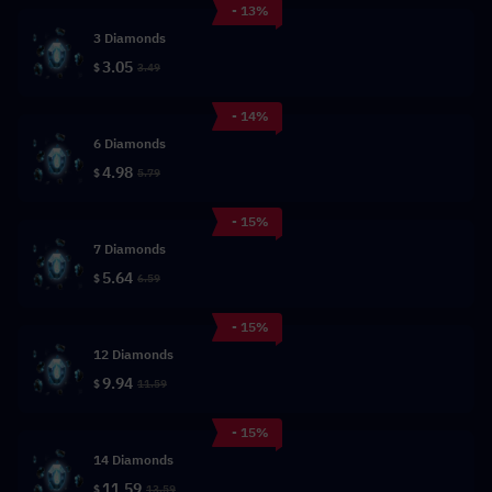
- 13%
3 Diamonds
3.05
$
3.49
- 14%
6 Diamonds
4.98
$
5.79
- 15%
7 Diamonds
5.64
$
6.59
- 15%
12 Diamonds
9.94
$
11.59
- 15%
14 Diamonds
11.59
$
13.59