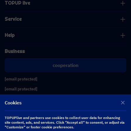
TOPUP live
Service
Help
Business
cooperation
[email protected]
[email protected]
Cookies
Follow us
TOPUPlive and partners use cookies to collect user data for enhancing
site content, ads, and services. Click "Accept all" to consent, or adjust via
Copyright 2026 SEA WHALE TECHNOLOGY PTE.LTD. All Rights Reserved.
"Customize" or footer cookie preferences.