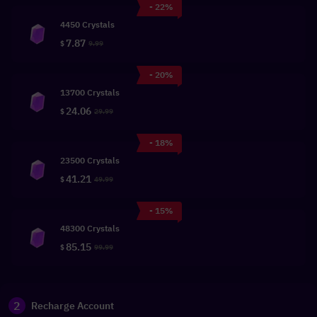
- 22%
4450 Crystals
7.87
$
9.99
- 20%
13700 Crystals
24.06
$
29.99
- 18%
23500 Crystals
41.21
$
49.99
- 15%
48300 Crystals
85.15
$
99.99
2
Recharge Account