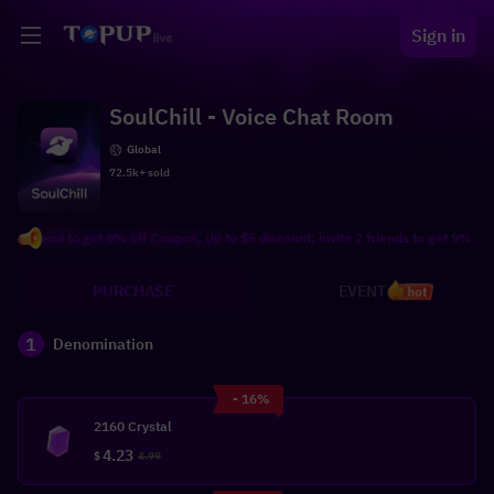
Sign in
SoulChill - Voice Chat Room
Global
72.5k+ sold
iend to get 8% off Coupon, Up to $5 discount; invite 2 friends to get 9% off Coup
PURCHASE
EVENT
hot
1
Denomination
- 16%
2160 Crystal
4.23
$
4.99