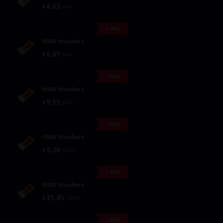
4.63
$
5.03
- 8%
4800 Vouchers
6.87
$
7.46
- 8%
6600 Vouchers
9.11
$
9.90
- 8%
7000 Vouchers
9.28
$
10.08
- 8%
8300 Vouchers
11.45
$
12.44
- 8%