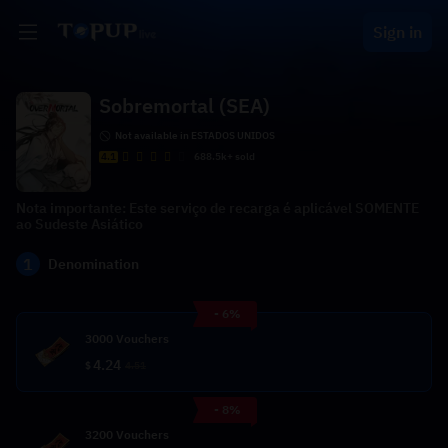
Sign in
Sobremortal (SEA)
Not available in ESTADOS UNIDOS
4.1
688.5k+ sold
Nota importante: Este serviço de recarga é aplicável SOMENTE
ao Sudeste Asiático
1
Denomination
- 6%
3000 Vouchers
4.24
$
4.51
- 8%
3200 Vouchers