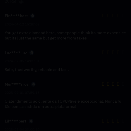
20 Ratings
Fin****hart
2024-04-12 15:28:02
You get extra diamond here, somepeople think ita more expensice
but its just the same but get more from taxes
Luz****Luz
2024-02-05 14:05:51
Safe, trustworthy, reliable and fast.
Mei****rros
2023-09-01 07:59:15
O atendimento ao cliente da TOPUPlive é excepcional. Nunca fui
tão bem assistido em outra plataforma!
Lil****bert
2023-03-04 23:00:10