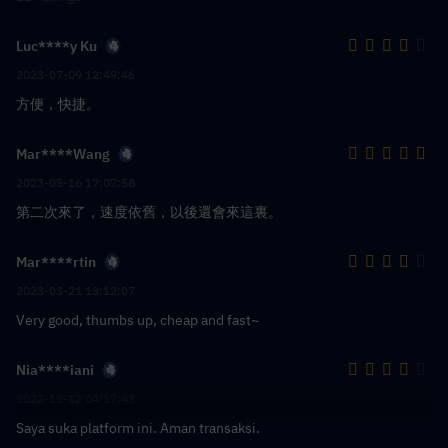
Luc****y Ku
2023-07-09 12:49:46
方便，快捷。
Mar****Wang
2023-05-16 17:07:58
第二次來了，速度依舊，以後還會來這裏。
Mar****rtin
2023-03-21 13:12:07
Very good, thumbs up, cheap and fast~
Nia****iani
2022-12-12 04:17:43
Saya suka platform ini. Aman transaksi.