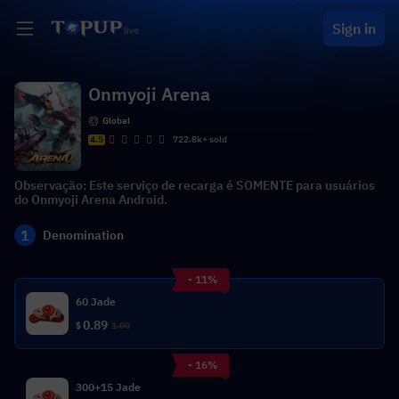
Sign in
Onmyoji Arena
Global
4.5
722.8k+ sold
Observação: Este serviço de recarga é SOMENTE para usuários
do Onmyoji Arena Android.
1
Denomination
- 11%
60 Jade
0.89
$
1.00
- 16%
300+15 Jade