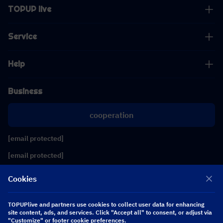
TOPUP live
Service
Help
Business
cooperation
[email protected]
[email protected]
Cookies
Follow us
TOPUPlive and partners use cookies to collect user data for enhancing
site content, ads, and services. Click "Accept all" to consent, or adjust via
Copyright 2026 SEA WHALE TECHNOLOGY PTE.LTD. All Rights Reserved.
"Customize" or footer cookie preferences.