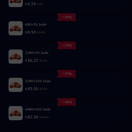
4.24
$
5.00
- 19%
680+35 Jade
8.14
$
10.00
- 19%
1280+70 Jade
16.22
$
20.00
- 17%
3280+210 Jade
41.55
$
50.00
- 18%
6480+420 Jade
82.30
$
100.00